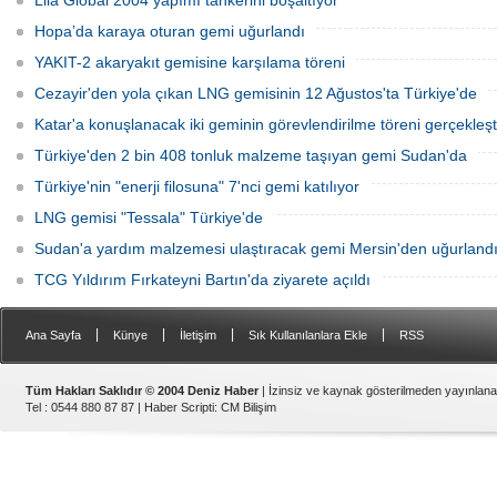
Lila Global 2004 yapımı tankerini boşaltıyor
takipsizlikle sonuçlandı.
Hopa’da karaya oturan gemi uğurlandı
YAKIT-2 akaryakıt gemisine karşılama töreni
Cezayir'den yola çıkan LNG gemisinin 12 Ağustos'ta Türkiye'de
Katar'a konuşlanacak iki geminin görevlendirilme töreni gerçekleşti
Türkiye'den 2 bin 408 tonluk malzeme taşıyan gemi Sudan'da
Türkiye'nin "enerji filosuna" 7'nci gemi katılıyor
LNG gemisi "Tessala" Türkiye'de
Sudan'a yardım malzemesi ulaştıracak gemi Mersin'den uğurland
TCG Yıldırım Fırkateyni Bartın'da ziyarete açıldı
|
|
|
|
Ana Sayfa
Künye
İletişim
Sık Kullanılanlara Ekle
RSS
Tüm Hakları Saklıdır © 2004 Deniz Haber
| İzinsiz ve kaynak gösterilmeden yayınlan
Tel : 0544 880 87 87 |
Haber Scripti
:
CM Bilişim