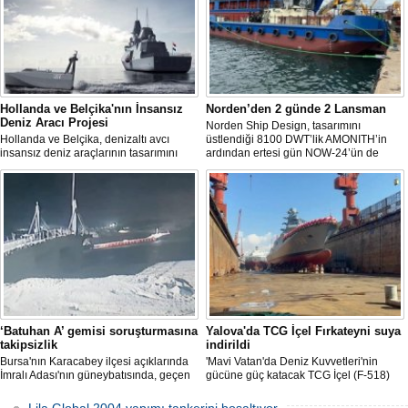
Hollanda ve Belçika'nın İnsansız
Norden’den 2 günde 2 Lansman
Deniz Aracı Projesi
Norden Ship Design, tasarımını
Hollanda ve Belçika, denizaltı avcı
üstlendiği 8100 DWT’lik AMONITH’in
insansız deniz araçlarının tasarımını
ardından ertesi gün NOW-24’ün de
başlattı. Proje, 2 ülkenin deniz
denize kavuşmasını kutladı.
kuvvetlerinin gelecekteki denizaltı karşıtı
yeteneklerini desteklemeyi amaçlıyor.
‘Batuhan A’ gemisi soruşturmasına
Yalova'da TCG İçel Fırkateyni suya
takipsizlik
indirildi
Bursa'nın Karacabey ilçesi açıklarında
'Mavi Vatan'da Deniz Kuvvetleri'nin
İmralı Adası'nın güneybatısında, geçen
gücüne güç katacak TCG İçel (F-518)
yıl 'Batuhan A' adlı kargo gemisinin
isimli istif sınıfı fırkateyni, Yalova'da
batmasıyla ilgili başlatılan soruşturma,
düzenlenen törenle suya indirildi.