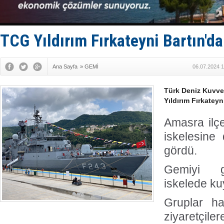
KOSDER’den
Kalyoncu’da
Tekne, su a
Bacasında 
TCG Yıldırım Fırkateyni Bartın'da
Dışişleri B
Ana Sayfa
»
GEMİ
06.07.2024 1
Türk Deniz Kuvve
Yıldırım Fırkateyni
Amasra ilç
iskelesine 
gördü.
Gemiyi g
iskelede ku
Gruplar ha
ziyaretçiler