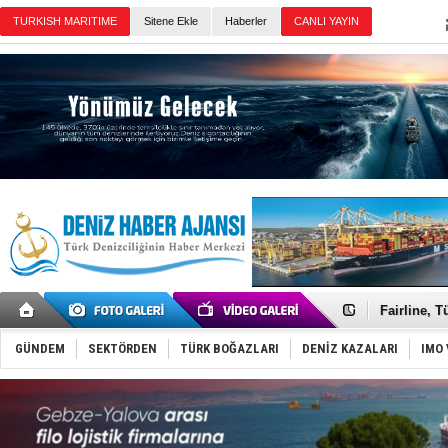
TURKISH MARITIME
Sitene Ekle
Haberler
CANLI YAYIN
Günün Haberleri
Deniz turi
Keşfedildi
Fairline, T
Baltık Deni
Runit kubb
GÜNDEM
SEKTÖRDEN
TÜRK BOĞAZLARI
DENİZ KAZALARI
IMO 
Dünyanın e
Türk Loydu
Hüseyin Me
Hat-San Te
Med Marine