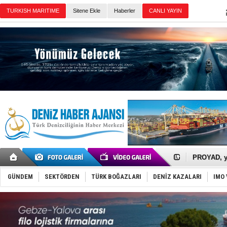
TURKISH MARITIME
Sitene Ekle
Haberler
CANLI YAYIN
Günün Haberleri
İTU AUV, D
LNG taşıma
PROYAD, yat
Türkiye-Ir
Türk Armat
GÜNDEM
SEKTÖRDEN
TÜRK BOĞAZLARI
DENİZ KAZALARI
IMO 
Deniz turi
DÖDER, 28.
Fairline, T
Baltık Deni
Runit kubb