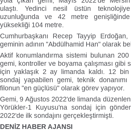
yola çıkan gemi, Mayıs 2022'de Mersin'
ulaştı. Yedinci nesil üstün teknoloj
uzunluğunda ve 42 metre genişliğinde
yüksekliği 104 metre.
Cumhurbaşkanı Recep Tayyip Erdoğan, 
geminin adının "Abdülhamid Han" olarak belir
Aktif konumlandırma sistemi bulunan 200 
gemi, kontroller ve boyama çalışması gibi s
için yaklaşık 2 ay limanda kaldı. 12 bin
sondaj yapabilen gemi, teknik donanımı ve 
filonun "en güçlüsü" olarak görev yapıyor.
Gemi, 9 Ağustos 2022'de limanda düzenlene
Yörükler-1 Kuyusu'na sondaj için gönde
2022'de ilk sondajını gerçekleştirmişti.
DENİZ HABER AJANSI