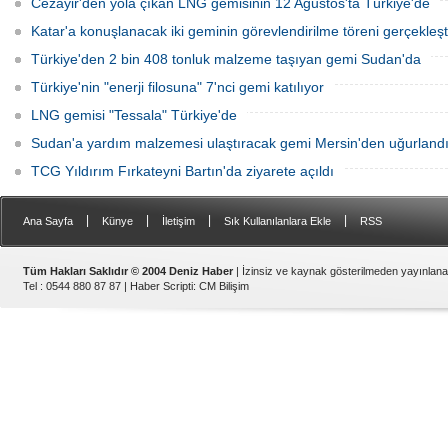
Cezayir'den yola çıkan LNG gemisinin 12 Ağustos'ta Türkiye'de
Katar'a konuşlanacak iki geminin görevlendirilme töreni gerçekleşti
Türkiye'den 2 bin 408 tonluk malzeme taşıyan gemi Sudan'da
Türkiye'nin "enerji filosuna" 7'nci gemi katılıyor
LNG gemisi "Tessala" Türkiye'de
Sudan'a yardım malzemesi ulaştıracak gemi Mersin'den uğurland
TCG Yıldırım Fırkateyni Bartın'da ziyarete açıldı
|
|
|
|
Ana Sayfa
Künye
İletişim
Sık Kullanılanlara Ekle
RSS
Tüm Hakları Saklıdır © 2004 Deniz Haber
| İzinsiz ve kaynak gösterilmeden yayınlan
Tel : 0544 880 87 87 |
Haber Scripti
:
CM Bilişim