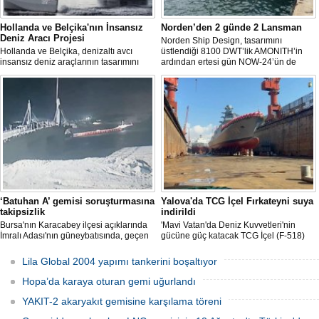
Hollanda ve Belçika'nın İnsansız
Norden’den 2 günde 2 Lansman
Deniz Aracı Projesi
Norden Ship Design, tasarımını
Hollanda ve Belçika, denizaltı avcı
üstlendiği 8100 DWT’lik AMONITH’in
insansız deniz araçlarının tasarımını
ardından ertesi gün NOW-24’ün de
başlattı. Proje, 2 ülkenin deniz
denize kavuşmasını kutladı.
kuvvetlerinin gelecekteki denizaltı karşıtı
yeteneklerini desteklemeyi amaçlıyor.
‘Batuhan A’ gemisi soruşturmasına
Yalova'da TCG İçel Fırkateyni suya
takipsizlik
indirildi
Bursa'nın Karacabey ilçesi açıklarında
'Mavi Vatan'da Deniz Kuvvetleri'nin
İmralı Adası'nın güneybatısında, geçen
gücüne güç katacak TCG İçel (F-518)
yıl 'Batuhan A' adlı kargo gemisinin
isimli istif sınıfı fırkateyni, Yalova'da
batmasıyla ilgili başlatılan soruşturma,
düzenlenen törenle suya indirildi.
Lila Global 2004 yapımı tankerini boşaltıyor
takipsizlikle sonuçlandı.
Hopa’da karaya oturan gemi uğurlandı
YAKIT-2 akaryakıt gemisine karşılama töreni