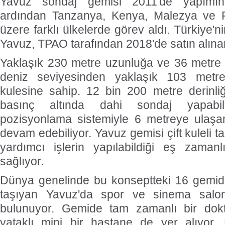
Yavuz sondaj gemisi 2011'de yapımın
ardından Tanzanya, Kenya, Malezya ve Fi
üzere farklı ülkelerde görev aldı. Türkiye'n
Yavuz, TPAO tarafından 2018'de satın alınar
Yaklaşık 230 metre uzunluğa ve 36 metre 
deniz seviyesinden yaklaşık 103 metre
kulesine sahip. 12 bin 200 metre derinl
basınç altında dahi sondaj yapabi
pozisyonlama sistemiyle 6 metreye ulaşa
devam edebiliyor. Yavuz gemisi çift kuleli 
yardımcı işlerin yapılabildiği eş zama
sağlıyor.
Dünya genelinde bu konseptteki 16 gemiden
taşıyan Yavuz'da spor ve sinema salon
bulunuyor. Gemide tam zamanlı bir dokt
yataklı mini bir hastane de yer alıyor. E