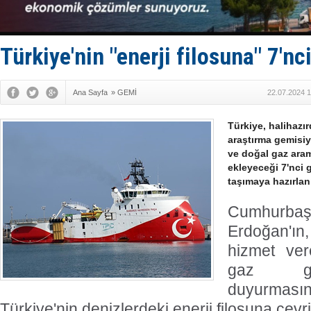
Limana dad
Türk Loydu
Hüseyin Me
Hat-San Te
Türkiye'nin "enerji filosuna" 7'nc
Med Marine
Ana Sayfa
»
GEMİ
22.07.2024 1
Türkiye, halihazı
araştırma gemisiy
ve doğal gaz arama
ekleyeceği 7'nci g
taşımaya hazırlan
Cumhurbaş
Erdoğan'ın
hizmet ver
gaz gem
duyurması
Türkiye'nin denizlerdeki enerji filosuna çevri