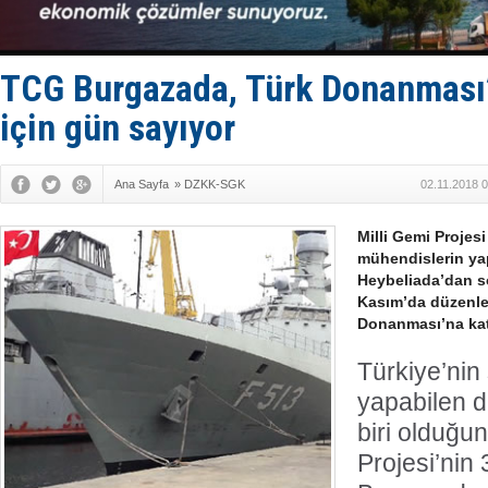
Rus İHA’la
Karadeniz’
Tatil hesab
TCG Burgazada, Türk Donanması
için gün sayıyor
Ana Sayfa
»
DZKK-SGK
02.11.2018 
Milli Gemi Proje
mühendislerin y
Heybeliada’dan 
Kasım’da düzenle
Donanması’na kat
Türkiye’nin
yapabilen 
biri olduğ
Projesi’nin