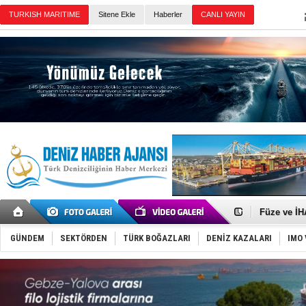
TURKISH MARITIME
Sitene Ekle
Haberler
CANLI YAYIN
Günün Haberleri
Tayland'da
MV Güllük’e
Denizde ye
Füze ve İHA
İran belirsi
Uzmanlar u
GÜNDEM
SEKTÖRDEN
TÜRK BOĞAZLARI
DENİZ KAZALARI
IMO 
Gemi tasar
Makine arı
Dron saldı
'REGAL 1' i
Gemide 5 t
Yakıt barcı