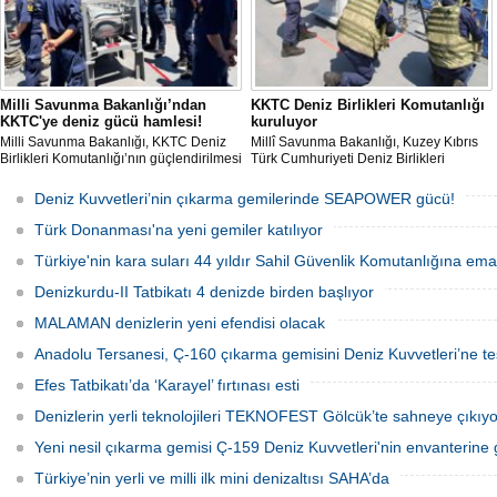
Milli Savunma Bakanlığı’ndan
KKTC Deniz Birlikleri Komutanlığı
KKTC'ye deniz gücü hamlesi!
kuruluyor
Milli Savunma Bakanlığı, KKTC Deniz
Millî Savunma Bakanlığı, Kuzey Kıbrıs
Birlikleri Komutanlığı’nın güçlendirilmesi
Türk Cumhuriyeti Deniz Birlikleri
amacıyla personelin Türk Deniz
Komutanlığının kurulması ve
Kuvvetleri'ne ait savaş gemilerinde
kapasitesinin artırılması kapsamında
Deniz Kuvvetleri’nin çıkarma gemilerinde SEAPOWER gücü!
eğitim aldığını açıkladı.
Güvenlik Kuvvetleri Komutanlığı
personeline liman ve seyir/gemicilik
Türk Donanması'na yeni gemiler katılıyor
eğitimleri verildiğini açıkladı
Türkiye'nin kara suları 44 yıldır Sahil Güvenlik Komutanlığına em
Denizkurdu-II Tatbikatı 4 denizde birden başlıyor
MALAMAN denizlerin yeni efendisi olacak
Anadolu Tersanesi, Ç-160 çıkarma gemisini Deniz Kuvvetleri’ne tes
Efes Tatbikatı’da ‘Karayel’ fırtınası esti
Denizlerin yerli teknolojileri TEKNOFEST Gölcük’te sahneye çıkıyo
Yeni nesil çıkarma gemisi Ç-159 Deniz Kuvvetleri'nin envanterine g
Türkiye’nin yerli ve milli ilk mini denizaltısı SAHA’da