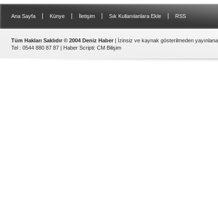
|
|
|
|
Ana Sayfa
Künye
İletişim
Sık Kullanılanlara Ekle
RSS
Tüm Hakları Saklıdır © 2004 Deniz Haber
| İzinsiz ve kaynak gösterilmeden yayınlan
Tel : 0544 880 87 87 |
Haber Scripti
:
CM Bilişim