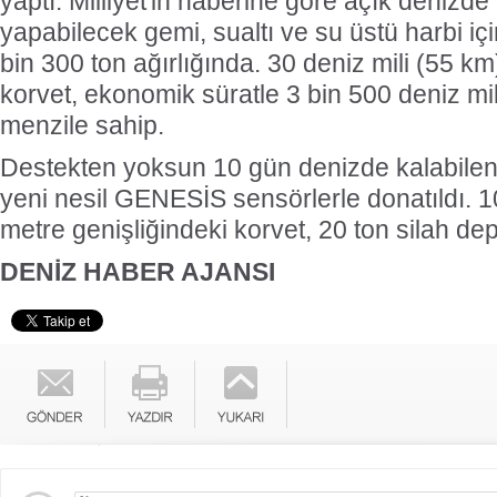
yaptı. Milliyet'in haberine göre a
çık denizde 
yapabilecek gemi, sualtı ve su üstü harbi iç
bin 300 ton ağırlığında. 30 deniz mili (55 km
korvet, ekonomik süratle 3 bin 500 deniz mil
menzile sahip.
Destekten yoksun 10 gün denizde kalabil
yeni nesil GENESİS sensörlerle donatıldı.
metre genişliğindeki korvet, 20 ton silah dep
DENİZ HABER AJANSI