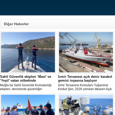
Diğer Haberler
Sahil Güvenlik ekipleri ‘Mavi’ ve
İzmir Tersanesi açık deniz karakol
‘Yeşil’ vatan nöbetinde
gemisi inşasına başlıyor
Muğla’da Sahil Güvenlik Komutanlığı
İzmir Tersanesi Komutanı Tuğamiral
ekipleri, denizlerde güvenliğin
Korkut Şen, 2028 yılından itibaren Açık
sağlanmasının yanı sıra yangın
Deniz Karakol Gemisi (ADKG) inşasına
sezonunda ormanların korunmasına
başlanmasının hedeflendiğini açıkladı.
yönelik çalışmalara da destek veriyor.