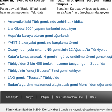
Bader III, Tekirdağ’da son demirini
‘Batuhan A’ gemisi soruşturmasına
attı
takipsizlik
Palau bayraklı “Bader III” adlı canlı
Bursa'nın Karacabey ilçesi açıklarında
hayvan taşıma gemisi, Tekirdağ
İmralı Adası'nın güneybatısında, geçen
açıklarına demirledi.
yıl 'Batuhan A' adlı kargo gemisinin
batmasıyla ilgili başlatılan soruşturma,
Arnavutluk'taki Türk gemisinde zehirli atık iddiası
takipsizlikle sonuçlandı.
Lila Global 2004 yapımı tankerini boşaltıyor
Hopa’da karaya oturan gemi uğurlandı
YAKIT-2 akaryakıt gemisine karşılama töreni
Cezayir'den yola çıkan LNG gemisinin 12 Ağustos'ta Türkiye'de
Katar'a konuşlanacak iki geminin görevlendirilme töreni gerçekleşti
Türkiye'den 2 bin 408 tonluk malzeme taşıyan gemi Sudan'da
Türkiye'nin "enerji filosuna" 7'nci gemi katılıyor
LNG gemisi "Tessala" Türkiye'de
Sudan'a yardım malzemesi ulaştıracak gemi Mersin'den uğurland
|
|
|
|
Ana Sayfa
Künye
İletişim
Sık Kullanılanlara Ekle
RSS
Tüm Hakları Saklıdır © 2004 Deniz Haber
| İzinsiz ve kaynak gösterilmeden yayınlan