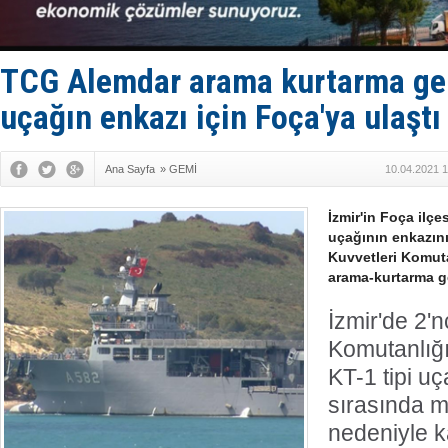
Enejota ti
Denizcilik
Türkiye’den
‘14. Olymp
TCG Alemdar arama kurtarma ge
Taksi Botla
uçağın enkazı için Foça'ya ulaştı
Ana Sayfa
»
GEMİ
10.04.2021 1
İzmir'in Foça ilçe
uçağının enkazını
Kuvvetleri Komuta
arama-kurtarma ge
İzmir'de 2'
Komutanlığ
KT-1 tipi uç
sırasında m
nedeniyle k