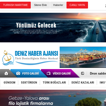
TURKISH MARITIME
Sitene Ekle
Haberler
CANLI YAYIN
Günün Haberleri
Gemi tasar
Makine arı
Dron saldı
'REGAL 1' i
Gemide 5 t
GÜNDEM
SEKTÖRDEN
TÜRK BOĞAZLARI
DENİZ KAZALARI
IMO 
Yakıt barcı
Rus İHA’la
Karadeniz’
Tatil hesab
Rusya, göl