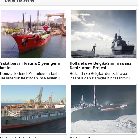
Diğer Haberler
Yakıt barcı filosuna 2 yeni gemi
Hollanda ve Belçika'nın İnsansız
katıldı
Deniz Aracı Projesi
Denizcilik Genel Müdürlüğü, İstanbul
Hollanda ve Belçika, denizaltı avcı
Tersanecilik tarafından inşa edilen 2
insansız deniz araçlarının tasarımını
yeni yakıt barçının hizmete girdiğini ve
başlattı. Proje, 2 ülkenin deniz
filonun modernleşme sürecinin devam
kuvvetlerinin gelecekteki denizaltı karşıtı
ettiğini duyurdu.
yeteneklerini desteklemeyi amaçlıyor.