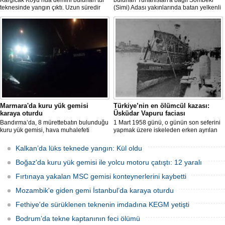
Kargıcak Koyu’nda demirli bulunan tur
bulunan Yunanistan'a bağlı Sömbeki
teknesinde yangın çıktı. Uzun süredir
(Simi) Adası yakınlarında batan yelkenli
kullanılmadığı belirtilen ve içerisinde
teknedeki 9 kişiden 8'i sağ olarak
kimsenin bulunmadığı tekne, itfaiyenin
kurtarılırken, kaybolan 1 kişi için deniz
karadan müdahale edememesi
ve havadan geniş çaplı arama kurtarma
nedeniyle tamamen yanarak
çalışması başlatıldı.
kullanılamaz hale geldi.
Marmara'da kuru yük gemisi
Türkiye’nin en ölümcül kazası:
karaya oturdu
Üsküdar Vapuru faciası
Bandırma’da, 8 mürettebatın bulunduğu
1 Mart 1958 günü, o günün son seferini
kuru yük gemisi, hava muhalefeti
yapmak üzere iskeleden erken ayrılan
nedeniyle karaya oturdu. Gemiyi
Üsküdar Vapuru bir daha geri
kurtarma çalışmaları sürüyor.
dönemedi.
Kalkan’da lüks teknede yangın: Kül oldu
Boğaz'da kuru yük gemisi ile yolcu motoru çatıştı: 12 yaralı
Fırtınaya yakalan MSC gemisi konteynerlerini kaybetti
Mozambik'e giden gemi İstanbul’da karaya oturdu
Fethiye'de sürüklenen teknenin imdadına KEGM yetişti
Bodrum’da tekne kaptanının feci ölümü