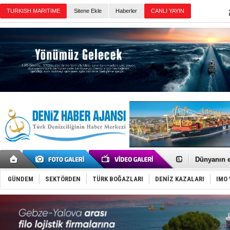
Sitene Ekle
Haberler
Günün Haberleri
SOCAR da M
Türkiye'nin
Dünyanın e
Hürmüz’de
Rusya'nın g
GÜNDEM
SEKTÖRDEN
TÜRK BOĞAZLARI
DENİZ KAZALARI
IMO 
Keşfedildi
D-Marin, A
Van’da inş
ASEAN ilk 
TAYK - Eke