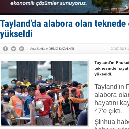
İstanbul v
TEKNOFEST 
Tersane işç
İngiliz akt
Tayland'da alabora olan teknede ö
FESCO, Kar
yükseldi
Ana Sayfa
»
DENİZ KAZALARI
20.07.2018 1
Tayland'ın Phuket
teknesinde hayatı
yükseldi.
Tayland'ın 
alabora ola
hayatını ka
47'e çıktı.
Şinhua habe