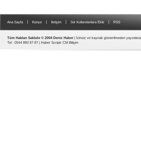
|
|
|
|
Ana Sayfa
Künye
İletişim
Sık Kullanılanlara Ekle
RSS
Tüm Hakları Saklıdır © 2004 Deniz Haber
| İzinsiz ve kaynak gösterilmeden yayınlan
Tel : 0544 880 87 87 |
Haber Scripti
:
CM Bilişim