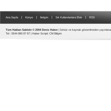
|
|
|
|
Ana Sayfa
Künye
İletişim
Sık Kullanılanlara Ekle
RSS
Tüm Hakları Saklıdır © 2004 Deniz Haber
| İzinsiz ve kaynak gösterilmeden yayınlan
Tel : 0544 880 87 87 |
Haber Scripti
:
CM Bilişim