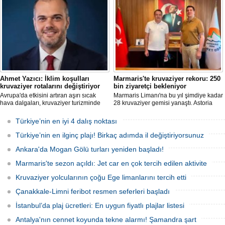
ilişkin bir değerlendirme yayımladı.
club'lar, su parkları ve lüks villalar artık
şirketlerin en stratejik gelir kaynakları
arasında yer alıyor.
Ahmet Yazıcı: İklim koşulları
Marmaris'te kruvaziyer rekoru: 250
kruvaziyer rotalarını değiştiriyor
bin ziyaretçi bekleniyor
Avrupa'da etkisini artıran aşırı sıcak
Marmaris Limanı'na bu yıl şimdiye kadar
hava dalgaları, kruvaziyer turizminde
28 kruvaziyer gemisi yanaştı. Astoria
rota tercihlerini değiştiriyor. Alaska,
Grande'nin Ağustos'tan itibaren 10 yeni
Norveç Fiyortları, İzlanda ve Kuzey
sefer eklemesiyle birlikte sezon
Türkiye’nin en iyi 4 dalış noktası
Avrupa rotalarına ilgi artarken, deneyim
sonunda 250 bin ziyaretçiye ulaşılması
odaklı seyahat anlayışı sektörün yeni
hedefleniyor.
Türkiye’nin en ilginç plajı! Birkaç adımda il değiştiriyorsunuz
büyüme alanı olarak öne çıkıyor.
Ankara'da Mogan Gölü turları yeniden başladı!
Marmaris'te sezon açıldı: Jet car en çok tercih edilen aktivite
Kruvaziyer yolcularının çoğu Ege limanlarını tercih etti
Çanakkale-Limni feribot resmen seferleri başladı
İstanbul’da plaj ücretleri: En uygun fiyatlı plajlar listesi
Antalya'nın cennet koyunda tekne alarmı! Şamandra şart