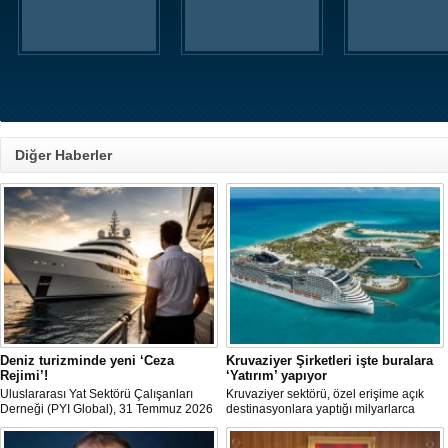
Diğer Haberler
Deniz turizminde yeni ‘Ceza
Kruvaziyer Şirketleri işte buralara
Rejimi’!
‘Yatırım’ yapıyor
Uluslararası Yat Sektörü Çalışanları
Kruvaziyer sektörü, özel erişime açık
Derneği (PYI Global), 31 Temmuz 2026
destinasyonlara yaptığı milyarlarca
tarihinde yürürlüğe giren 7590 sayılı
dolarlık yatırımlarla tatil deneyimini gemi
Kanun’un deniz turizmine etkilerine
dışına taşıyor. Özel adalar, beach