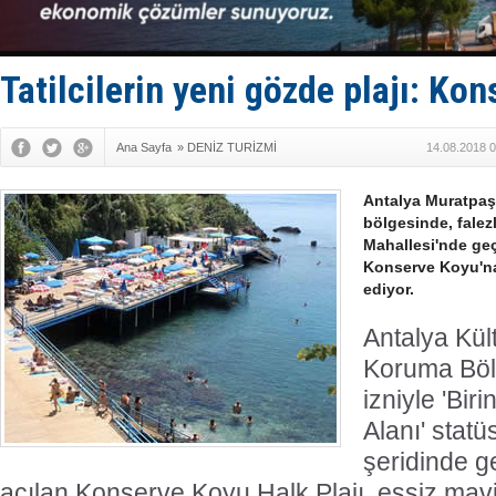
Keşfedildi
D-Marin, A
Van’da inş
ASEAN ilk 
Tatilcilerin yeni gözde plajı: Ko
TAYK - Eke
Ana Sayfa
»
DENİZ TURİZMİ
14.08.2018 0
Antalya Muratpaş
bölgesinde, falez
Mahallesi'nde geç
Konserve Koyu'na 
ediyor.
Antalya Kült
Koruma Böl
izniyle 'Bir
Alanı' statü
şeridinde g
açılan Konserve Koyu Halk Plajı, eşsiz mavi