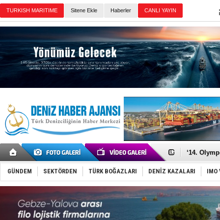
Sitene Ekle
Haberler
Günün Haberleri
Denizcilik
Türkiye’den
‘14. Olymp
Taksi Botla
TÜRKLİM Ba
GÜNDEM
SEKTÖRDEN
TÜRK BOĞAZLARI
DENİZ KAZALARI
IMO 
SOCAR da M
Türkiye'nin
Dünyanın e
Hürmüz’de
Rusya'nın g