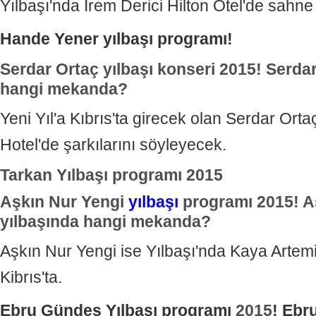
Yılbaşı'nda İrem Derici Hilton Otel'de sahne
Hande Yener yılbaşı programı!
Serdar Ortaç yılbaşı konseri
2015
! Serda
hangi mekanda?
Yeni Yıl'a Kıbrıs'ta girecek olan Serdar Or
Hotel'de şarkılarını söyleyecek.
Tarkan Yılbaşı programı 2015
Aşkın Nur Yengi
yılbaşı
programı
2015
! 
yılbaşında hangi mekanda?
Aşkın Nur Yengi ise Yılbaşı'nda Kaya Artem
Kibrıs'ta.
Ebru Gündeş Yılbaşı programı
2015
! Ebr