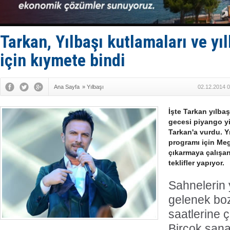
TAYK - Eke
İstanbul v
TEKNOFEST 
Tarkan, Yılbaşı kutlamaları ve yı
Tersane işç
için kıymete bindi
Ana Sayfa
»
Yılbaşı
02.12.2014 0
İşte Tarkan yılba
gecesi piyango y
Tarkan'a vurdu. Yı
programı için Me
çıkarmaya çalışa
teklifler yapıyor.
Sahnelerin 
gelenek boz
saatlerine ç
Birçok sanat