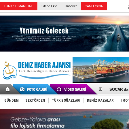
Sitene Ekle
Haberler
Günün Haberleri
Taksi Botla
TÜRKLİM Ba
SOCAR da M
Türkiye'nin
Dünyanın e
GÜNDEM
SEKTÖRDEN
TÜRK BOĞAZLARI
DENİZ KAZALARI
IMO 
Hürmüz’de
Rusya'nın g
Keşfedildi
D-Marin, A
Van’da inş
ASEAN ilk 