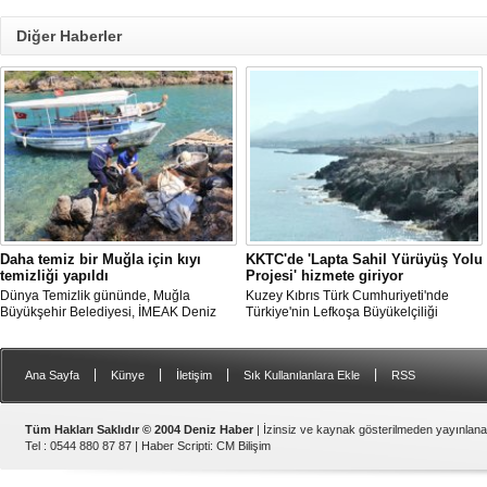
Diğer Haberler
Daha temiz bir Muğla için kıyı
KKTC'de 'Lapta Sahil Yürüyüş Yolu
temizliği yapıldı
Projesi' hizmete giriyor
Dünya Temizlik gününde, Muğla
Kuzey Kıbrıs Türk Cumhuriyeti'nde
Büyükşehir Belediyesi, İMEAK Deniz
Türkiye'nin Lefkoşa Büyükelçiliği
Ticaret Odası Marmaris Şubesi ve Deniz
Kalkınma ve İşbirliği Ofisi'nin katkılarıyla
Temiz Derneği (TURMEPA) Marmaris iş
tamamlanan "Lapta Sahil Yürüyüş Yolu
birliğiyle Gökova Körfezi’nde temizlik
Projesi" yarın açılacak.
|
|
|
|
Ana Sayfa
Künye
İletişim
Sık Kullanılanlara Ekle
RSS
yapıldı.
Tüm Hakları Saklıdır © 2004 Deniz Haber
| İzinsiz ve kaynak gösterilmeden yayınlan
Tel : 0544 880 87 87 |
Haber Scripti
:
CM Bilişim