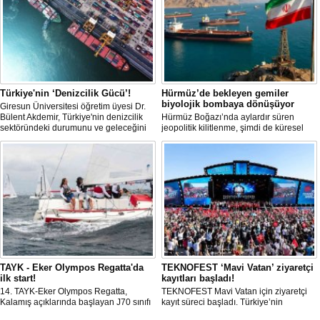
Türkiye'nin ‘Denizcilik Gücü’!
Hürmüz’de bekleyen gemiler
biyolojik bombaya dönüşüyor
Giresun Üniversitesi öğretim üyesi Dr.
Bülent Akdemir, Türkiye'nin denizcilik
Hürmüz Boğazı’nda aylardır süren
sektöründeki durumunu ve geleceğini
jeopolitik kilitlenme, şimdi de küresel
değerlendirdi.
ölçekte bir çevre felaketinin kapısını
aralamış olabilir. Sıcak sularda
hareketsiz bekleyen binden fazla gemi,
istilacı deniz canlıları için devasa bir
üreme merkezine dönüşmüş durumda.
TAYK - Eker Olympos Regatta'da
TEKNOFEST ‘Mavi Vatan’ ziyaretçi
ilk start!
kayıtları başladı!
14. TAYK-Eker Olympos Regatta,
TEKNOFEST Mavi Vatan için ziyaretçi
Kalamış açıklarında başlayan J70 sınıfı
kayıt süreci başladı. Türkiye’nin
yarışlarıyla ilk startını verdi. İstanbul'u 10
denizcilik ve savunma teknolojilerine