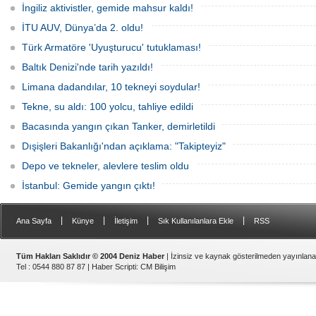
gün boyunca yelken coşkusuyla
odaklanan etkinliği, 20-23 Ağustos
İngiliz aktivistler, gemide mahsur kaldı!
buluşturacak organizasyonun ilk
tarihleri arasında Gölcük Tersanesi
gününde 9 tekne rüzgârla buluştu.
Komutanlığı’nda gerçekleştirilecek.
İTU AUV, Dünya’da 2. oldu!
Türk Armatöre 'Uyuşturucu' tutuklaması!
Baltık Denizi'nde tarih yazıldı!
Limana dadandılar, 10 tekneyi soydular!
Tekne, su aldı: 100 yolcu, tahliye edildi
Bacasında yangın çıkan Tanker, demirletildi
Dışişleri Bakanlığı'ndan açıklama: "Takipteyiz"
Depo ve tekneler, alevlere teslim oldu
İstanbul: Gemide yangın çıktı!
|
|
|
|
Ana Sayfa
Künye
İletişim
Sık Kullanılanlara Ekle
RSS
Tüm Hakları Saklıdır © 2004 Deniz Haber
| İzinsiz ve kaynak gösterilmeden yayınlan
Tel : 0544 880 87 87 |
Haber Scripti
:
CM Bilişim