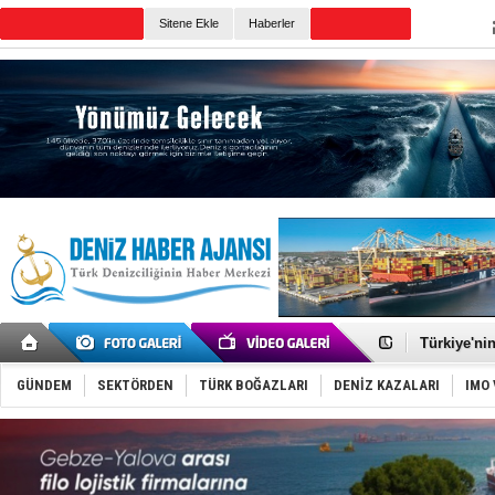
Sitene Ekle
Haberler
Günün Haberleri
TÜRKLİM Ba
SOCAR da M
Türkiye'nin
Dünyanın e
Hürmüz’de
GÜNDEM
SEKTÖRDEN
TÜRK BOĞAZLARI
DENİZ KAZALARI
IMO 
Rusya'nın g
Keşfedildi
D-Marin, A
Van’da inş
ASEAN ilk 