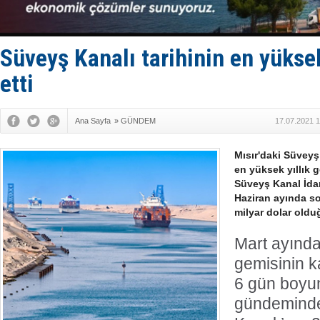
TAYK - Eke
İstanbul v
TEKNOFEST 
Tersane işç
Süveyş Kanalı tarihinin en yüksek
İngiliz akt
etti
Ana Sayfa
»
GÜNDEM
17.07.2021 1
Mısır'daki Süveyş 
en yüksek yıllık ge
Süveyş Kanal İda
Haziran ayında son
milyar dolar oldu
Mart ayınd
gemisinin 
6 gün boyu
gündemind