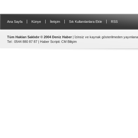
|
|
|
|
Ana Sayfa
Künye
İletişim
Sık Kullanılanlara Ekle
RSS
Tüm Hakları Saklıdır © 2004 Deniz Haber
| İzinsiz ve kaynak gösterilmeden yayınlan
Tel : 0544 880 87 87 |
Haber Scripti
:
CM Bilişim