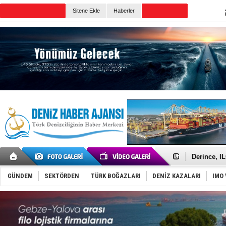
TURKISH MARITIME
Sitene Ekle
Haberler
CANLI YAYIN
Günün Haberleri
Yüzyıl son
Anadolu Te
Derince, I
Tüpraş, ha
İTU AUV, D
GÜNDEM
SEKTÖRDEN
TÜRK BOĞAZLARI
DENİZ KAZALARI
IMO 
LNG taşıma
PROYAD, yat
Türkiye-Ir
Türk Armat
Deniz turi