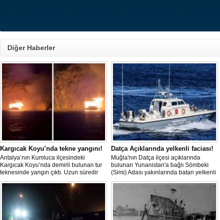
Diğer Haberler
Kargıcak Koyu’nda tekne yangını!
Datça Açıklarında yelkenli faciası!
Antalya’nın Kumluca ilçesindeki
Muğla'nın Datça ilçesi açıklarında
Kargıcak Koyu’nda demirli bulunan tur
bulunan Yunanistan'a bağlı Sömbeki
teknesinde yangın çıktı. Uzun süredir
(Simi) Adası yakınlarında batan yelkenli
kullanılmadığı belirtilen ve içerisinde
teknedeki 9 kişiden 8'i sağ olarak
kimsenin bulunmadığı tekne, itfaiyenin
kurtarılırken, kaybolan 1 kişi için deniz
karadan müdahale edememesi
ve havadan geniş çaplı arama kurtarma
nedeniyle tamamen yanarak
çalışması başlatıldı.
kullanılamaz hale geldi.