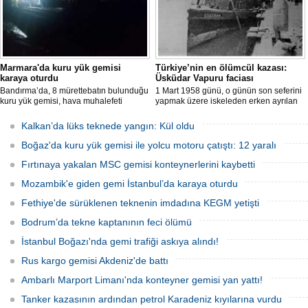
Marmara'da kuru yük gemisi
Türkiye’nin en ölümcül kazası:
karaya oturdu
Üsküdar Vapuru faciası
Bandırma’da, 8 mürettebatın bulunduğu
1 Mart 1958 günü, o günün son seferini
kuru yük gemisi, hava muhalefeti
yapmak üzere iskeleden erken ayrılan
nedeniyle karaya oturdu. Gemiyi
Üsküdar Vapuru bir daha geri
kurtarma çalışmaları sürüyor.
dönemedi.
Kalkan’da lüks teknede yangın: Kül oldu
Boğaz'da kuru yük gemisi ile yolcu motoru çatıştı: 12 yaralı
Fırtınaya yakalan MSC gemisi konteynerlerini kaybetti
Mozambik'e giden gemi İstanbul’da karaya oturdu
Fethiye'de sürüklenen teknenin imdadına KEGM yetişti
Bodrum’da tekne kaptanının feci ölümü
İstanbul Boğazı'nda gemi trafiği askıya alındı!
Rus kargo gemisi Akdeniz'de battı
Ambarlı Marport Limanı'nda konteyner gemisi yan yattı!
Tanker kazasının ardından petrol Karadeniz kıyılarına vurdu