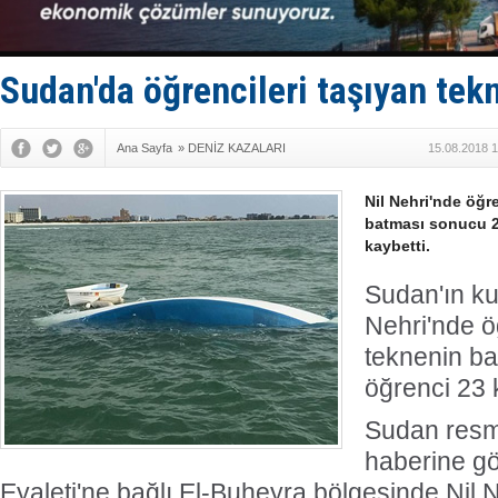
DÖDER, 28.
Fairline, T
Baltık Deni
Runit kubb
Sudan'da öğrencileri taşıyan tekn
Limana dad
Ana Sayfa
»
DENİZ KAZALARI
15.08.2018 1
Nil Nehri'nde öğre
batması sonucu 22
kaybetti.
Sudan'ın ku
Nehri'nde öğ
teknenin ba
öğrenci 23 k
Sudan resm
haberine gö
Eyaleti'ne bağlı El-Buheyra bölgesinde Nil N