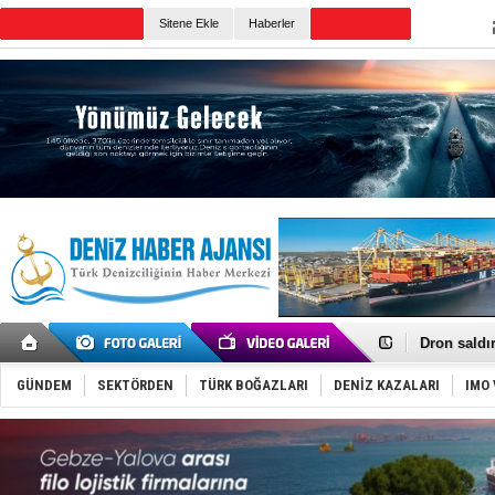
TURKISH MARITIME
Sitene Ekle
Haberler
CANLI YAYIN
Günün Haberleri
Gemi tasar
Makine arı
Dron saldı
'REGAL 1' i
Gemide 5 t
GÜNDEM
SEKTÖRDEN
TÜRK BOĞAZLARI
DENİZ KAZALARI
IMO 
Yakıt barcı
Rus İHA’la
Karadeniz’
Tatil hesab
Rusya, göl