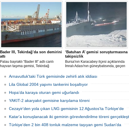
yeni yakıt barçının hizmete girdiğini ve
başlattı. Proje, 2 ülkenin deniz
filonun modernleşme sürecinin devam
kuvvetlerinin gelecekteki denizaltı karşıtı
ettiğini duyurdu.
yeteneklerini desteklemeyi amaçlıyor.
Bader III, Tekirdağ’da son demirini
‘Batuhan A’ gemisi soruşturmasına
attı
takipsizlik
Palau bayraklı “Bader III” adlı canlı
Bursa'nın Karacabey ilçesi açıklarında
hayvan taşıma gemisi, Tekirdağ
İmralı Adası'nın güneybatısında, geçen
açıklarına demirledi.
yıl 'Batuhan A' adlı kargo gemisinin
batmasıyla ilgili başlatılan soruşturma,
Arnavutluk'taki Türk gemisinde zehirli atık iddiası
takipsizlikle sonuçlandı.
Lila Global 2004 yapımı tankerini boşaltıyor
Hopa’da karaya oturan gemi uğurlandı
YAKIT-2 akaryakıt gemisine karşılama töreni
Cezayir'den yola çıkan LNG gemisinin 12 Ağustos'ta Türkiye'de
Katar'a konuşlanacak iki geminin görevlendirilme töreni gerçekleşti
Türkiye'den 2 bin 408 tonluk malzeme taşıyan gemi Sudan'da