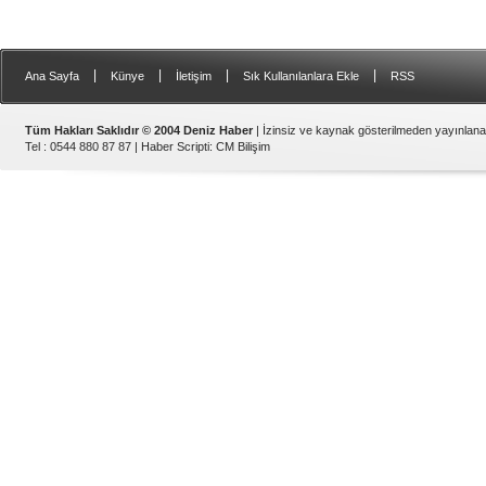
|
|
|
|
Ana Sayfa
Künye
İletişim
Sık Kullanılanlara Ekle
RSS
Tüm Hakları Saklıdır © 2004 Deniz Haber
| İzinsiz ve kaynak gösterilmeden yayınlan
Tel : 0544 880 87 87 |
Haber Scripti
:
CM Bilişim