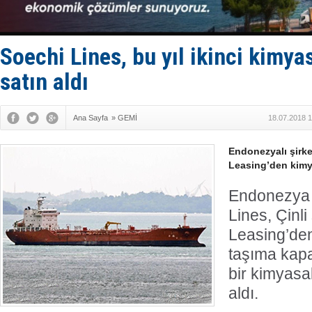
Enejota ti
Denizcilik
Türkiye’den
‘14. Olymp
Soechi Lines, bu yıl ikinci kimya
Taksi Botla
satın aldı
Ana Sayfa
»
GEMİ
18.07.2018 1
Endonezyalı şirke
Leasing’den kimya
Endonezya 
Lines, Çinli
Leasing’de
taşıma kapa
bir kimyasal
aldı.