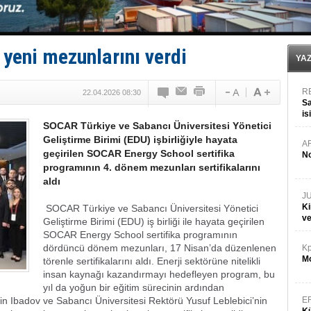
Limana dadandılar, 10 tekneyi soydular!
Türk Loydu’na Süveyş tonaj yetkisi
Hüseyin Mengi: “Yapay Zekâ, Ustanın yerini alamaz”
Hat-San Tersanesi’nden yüzer havuza omurga: NB26
yeni mezunlarını verdi
Med Marine’e yeni Römorkör!
YA
R
22.04.2026 08:30
Sa
is
SOCAR Türkiye ve Sabancı Üniversitesi Yönetici
da
Geliştirme Birimi (EDU) işbirliğiyle hayata
A
geçirilen SOCAR Energy School sertifika
No
programının 4. dönem mezunları sertifikalarını
aldı
J
Ki
SOCAR Türkiye ve Sabancı Üniversitesi Yönetici
v
Geliştirme Birimi (EDU) iş birliği ile hayata geçirilen
SOCAR Energy School sertifika programının
dördüncü dönem mezunları, 17 Nisan’da düzenlenen
Kp
Mo
törenle sertifikalarını aldı. Enerji sektörüne nitelikli
insan kaynağı kazandırmayı hedefleyen program, bu
yıl da yoğun bir eğitim sürecinin ardından
Ibadov ve Sabancı Üniversitesi Rektörü Yusuf Leblebici’nin
E