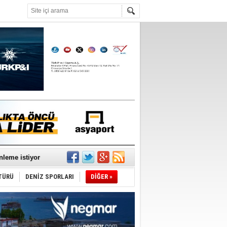
°C
nleme istiyor
TÜRÜ
DENİZ SPORLARI
DİĞER »
ediyor