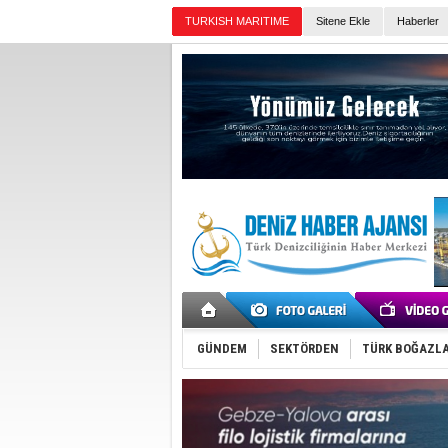
TURKISH MARITIME
Sitene Ekle
Haberler
Günün Haberleri
GÜNDEM
SEKTÖRDEN
TÜRK BOĞAZLA