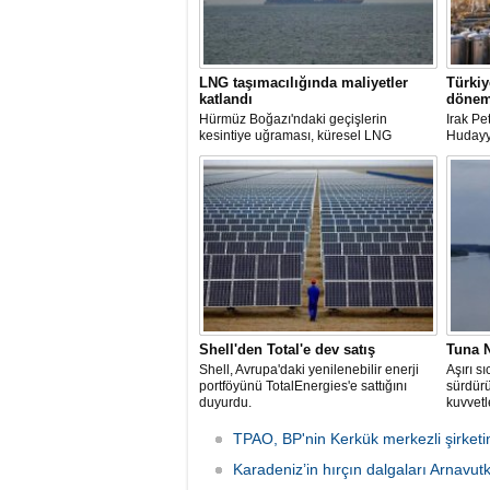
LNG taşımacılığında maliyetler
Türkiy
katlandı
dönem
Hürmüz Boğazı'ndaki geçişlerin
Irak P
kesintiye uğraması, küresel LNG
Hudayyi
arzında aksamalara yol açarken sefer
imzala
sürelerini uzattı ve gemi kiralama ile
petrol 
deniz yakıtı maliyetlerini 2022 enerji
çıkarıl
krizinden bu yana en yüksek seviyelere
Mevcut 
çıkardı.
uzatıld
uzun va
hazırla
Shell'den Total'e dev satış
Tuna N
Shell, Avrupa'daki yenilenebilir enerji
Aşırı s
portföyünü TotalEnergies'e sattığını
sürdür
duyurdu.
kuvvet
patlattı.
TPAO, BP'nin Kerkük merkezli şirketin
Karadeniz’in hırçın dalgaları Arnavu