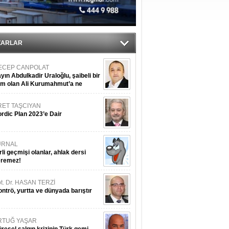
ZARLAR
ECEP CANPOLAT
yın Abdulkadir Uraloğlu, şaibeli bir
im olan Ali Kurumahmut’a ne
nışıyorsunuz?
RET TAŞCIYAN
rdic Plan 2023’e Dair
URNAL
rli geçmişi olanlar, ahlak dersi
eremez!
t. Dr. HASAN TERZİ
ntrö, yurtta ve dünyada barıştır
RTUĞ YAŞAR