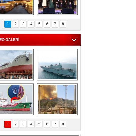
C'den 55 milyon 
5. Bosphorus Ship 
roluk turizm geliri 
Brokers Dinner, 
1
2
3
4
5
6
7
8
müjdesi
İstanbul’da yapıldı
EO GALERİ
eksan Tersanesi, 
TCG Anadolu, 
Başaran Bayrak 
tersane teknik 
tankerini suya 
seyrini tamamladı
indirdi
Göçmenlerin 
Milas’taki yangın 
imdadına Türk 
yeniden termik 
1
2
3
4
5
6
7
8
hipli MINA DENIZ 
santrallere doğru 
yetişti
ilerliyor