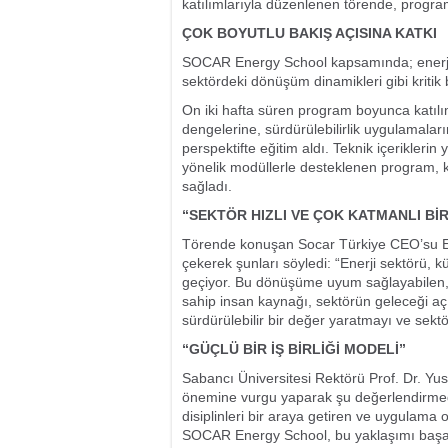
katılımlarıyla düzenlenen törende, programı
ÇOK BOYUTLU BAKIŞ AÇISINA KATKI
SOCAR Energy School kapsamında; enerji poli
sektördeki dönüşüm dinamikleri gibi kritik b
On iki hafta süren program boyunca katılımc
dengelerine, sürdürülebilirlik uygulamaların
perspektifte eğitim aldı. Teknik içeriklerin
yönelik modüllerle desteklenen program, ka
sağladı.
“SEKTÖR HIZLI VE ÇOK KATMANLI Bİ
Törende konuşan Socar Türkiye CEO’su Elc
çekerek şunları söyledi: “Enerji sektörü, k
geçiyor. Bu dönüşüme uyum sağlayabilen, a
sahip insan kaynağı, sektörün geleceği a
sürdürülebilir bir değer yaratmayı ve sekt
“GÜÇLÜ BİR İŞ BİRLİĞİ MODELİ”
Sabancı Üniversitesi Rektörü Prof. Dr. Yus
önemine vurgu yaparak şu değerlendirmede
disiplinleri bir araya getiren ve uygulam
SOCAR Energy School, bu yaklaşımı başarıyl