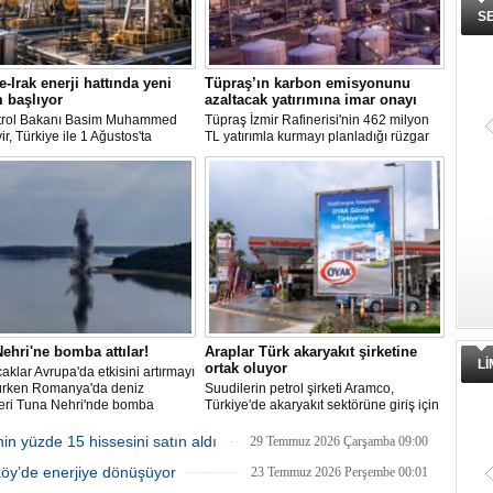
S
e-Irak enerji hattında yeni
Tüpraş’ın karbon emisyonunu
 başlıyor
azaltacak yatırımına imar onayı
etrol Bakanı Basim Muhammed
Tüpraş İzmir Rafinerisi'nin 462 milyon
r, Türkiye ile 1 Ağustos'ta
TL yatırımla kurmayı planladığı rüzgar
nan anlaşma kapsamında günlük
ve güneş enerji santrali için hazırlanan
ihracatının 700 bin varilin üzerine
nazım ve uygulama imar planı
masının hedeflendiğini açıkladı.
değişiklikleri Çevre, Şehircilik ve İklim
petrol mutabakatlarının bir yıl
Değişikliği Bakanlığı tarafından
ığını belirten Hudayyir, bu süreçte
onaylandı.
deli bir çerçeve anlaşmanın
nacağını bildirdi.
ehri'ne bomba attılar!
Araplar Türk akaryakıt şirketine
L
ortak oluyor
ıcaklar Avrupa'da etkisini artırmayı
ürken Romanya'da deniz
Suudilerin petrol şirketi Aramco,
leri Tuna Nehri'nde bomba
Türkiye'de akaryakıt sektörüne giriş için
pazarlıklara hız verdi. Yıl sonuna kadar
süreç tamamlanabilir.
in yüzde 15 hissesini satın aldı
29 Temmuz 2026 Çarşamba 09:00
tköy’de enerjiye dönüşüyor
23 Temmuz 2026 Perşembe 00:01