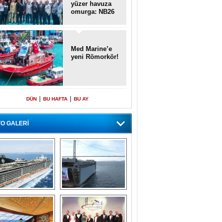
yüzer havuza
omurga: NB26
Med Marine’e
yeni Römorkör!
|
|
DÜN
BU HAFTA
BU AY
O GALERİ
emi içinde gemi” 
Dünyada tek! 
konsepti ile MSC 
Denizaltı yüzer 
Splendida
havuzu intikal 
seyrine başladı