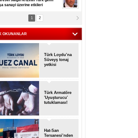
resel salgın krizinin Türk gemi
şa sanayi üzerine etkileri
1
2
pt. MESUT AZMİ GÖKSOY
lavuz kaptan kardeşlerime
hafen...
K OKUNANLAR
Türk Loydu’na
Süveyş tonaj
yetkisi
Türk Armatöre
'Uyuşturucu'
tutuklaması!
Hat-San
Tersanesi’nden