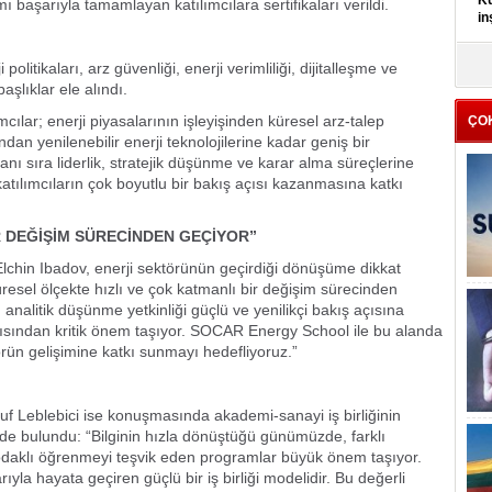
Kü
 başarıyla tamamlayan katılımcılara sertifikaları verildi.
in
K
tikaları, arz güvenliği, enerji verimliliği, dijitalleşme ve
Kı
aşlıklar ele alındı.
it
ılar; enerji piyasalarının işleyişinden küresel arz-talep
ÇO
dan yenilenebilir enerji teknolojilerine kadar geniş bir
 yanı sıra liderlik, stratejik düşünme ve karar alma süreçlerine
tılımcıların çok boyutlu bir bakış açısı kazanmasına katkı
R DEĞİŞİM SÜRECİNDEN GEÇİYOR”
hin Ibadov, enerji sektörünün geçirdiği dönüşüme dikkat
üresel ölçekte hızlı ve çok katmanlı bir değişim sürecinden
nalitik düşünme yetkinliği güçlü ve yenilikçi bakış açısına
çısından kritik önem taşıyor. SOCAR Energy School ile bu alanda
örün gelişimine katkı sunmayı hedefliyoruz.”
uf Leblebici ise konuşmasında akademi-sanayi iş birliğinin
 bulundu: “Bilginin hızla dönüştüğü günümüzde, farklı
a odaklı öğrenmeyi teşvik eden programlar büyük önem taşıyor.
a hayata geçiren güçlü bir iş birliği modelidir. Bu değerli