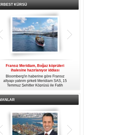
ERBEST KÜRSÜ
Fransız Meridiam, Boğaz köprüleri
Kendi yat limanına sahip en pahalı
ihalesine hazırlanıyor iddiası
özel adalar
Bloomberg'in haberine göre Fransız
Dünyanın en zengin insanlarından
altyapı yatırım şirketi Meridiam SAS, 15
bazıları için yaşam tarzının bir parçası
Temmuz Şehitler Köprüsü ile Fatih
sadece bir süper yat değil, aynı
R
Sultan Mehmet Köprüsü'nün
zamanda kendi yat limanı, helikopter
özelleştirilmesine yönelik ihaleyle
pisti ve seçkin villaları da içeren koca
ilgileniyor.
bir özel adadır.
İMANLAR