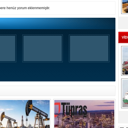
ere henüz yorum eklenmemiştir.
MS
eu
VİD
Ç
sa