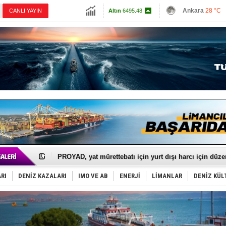
13798.82
Ankara
28 °C
CANLI YAYIN
Altın
6495.48
İzmir
32 °C
Dolar
47.5857
Antalya
28 °C
Euro
54.9352
Muğla
29 °C
Çanakkale
29 
İTU AUV, Dünya’da 2. oldu!
LNG taşımacılığında maliyetler katlandı
PROYAD, yat mürettebatı için yurt dışı harcı için düze
Türkiye-Irak enerji hattında yeni dönem başlıyor
Türk Armatöre 'Uyuşturucu' tutuklaması!
RI
DENİZ KAZALARI
IMO VE AB
ENERJİ
LİMANLAR
DENİZ KÜL
Deniz turizminde yeni ‘Ceza Rejimi’!
DÖDER, 28. Dönem Yönetim Kurulu Başkanını seçti!
Fairline, Türkiye’de ‘SoleMarin’i seçti
Baltık Denizi'nde tarih yazıldı!
Runit kubbesi okyanusun derinliklerinde halkı tehdit 