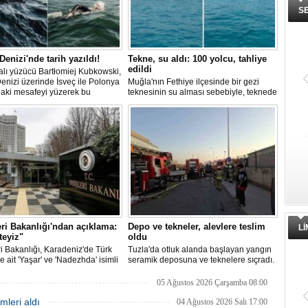
S
 Denizi'nde tarih yazıldı!
Tekne, su aldı: 100 yolcu, tahliye
edildi
lı yüzücü Bartłomiej Kubkowski,
Denizi üzerinde İsveç ile Polonya
Muğla'nın Fethiye ilçesinde bir gezi
daki mesafeyi yüzerek bu
teknesinin su alması sebebiyle, teknede
ın ilk örneği olarak tarihe geçti.
bulunan 100 yolcu tahliye edildi,
teknenin batmaması için bölgede
kurtarma çalışması başlatıldı.
eri Bakanlığı'ndan açıklama:
Depo ve tekneler, alevlere teslim
L
teyiz"
oldu
ri Bakanlığı, Karadeniz'de Türk
Tuzla'da otluk alanda başlayan yangın
e ait 'Yaşar' ve 'Nadezhda' isimli
seramik deposuna ve teknelere sıçradı.
emilere yönelik insansız hava
İtfaiye ekipleri uzun uğraşlar sonucu
ıyla gerçekleştirilen saldırıda
alevleri kontrol altına aldı.
05 Ağustos 2026 Çarşamba 08:00
nan personelin sağlık durumu ve
mleri aldı
ğinin yakından takip edildiğini
04 Ağustos 2026 Salı 17:00