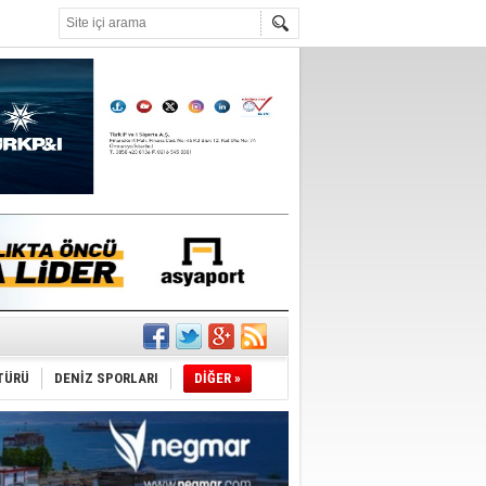
°C
TÜRÜ
DENİZ SPORLARI
DİĞER »
ediyor
ldürmüş