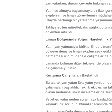
yan yatarken, durum çevrede bulunan vatan
Yatın su almaya başlamasıyla birlikte içeri
ekiplerinin ve liman görevlilerinin müdahal
Olayda herhangi bir yaralanma yaşanmaması
Tahliye edilen mürettebatın sağlık durumla
önlemleri artırıldı.
Liman Bölgesinde Yoğun Hareketlilik 
Yatın yan yatmasıyla birlikte Sinop Limanı
bölgeye deniz ve liman ekipleri sevk edild
batmaması için müdahale çalışmalarına b
Limanda bulunan diğer tekneler de olası ris
bir çalışma yürütüldü.
Kurtarma Çalışmaları Başlatıldı
Su alarak yan yatan lüks yatın yeniden de
çalışmaları başlatıldı. Teknik ekipler, su t
olayın nedenine ilişkin incelemeler de sür
Yetkililer, yatın neden su almaya başladığı
kaynaklı bir sorunun ihtimaller arasında değ
Sinop Limanı'nda devam eden çalışmaların