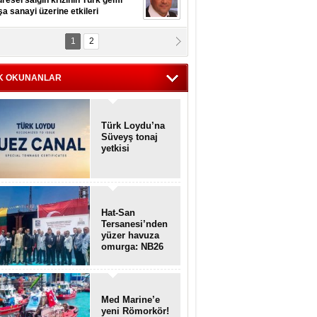
resel salgın krizinin Türk gemi
şa sanayi üzerine etkileri
1
2
pt. MESUT AZMİ GÖKSOY
lavuz kaptan kardeşlerime
hafen...
K OKUNANLAR
Türk Loydu’na
Süveyş tonaj
yetkisi
Hat-San
Tersanesi’nden
yüzer havuza
omurga: NB26
Med Marine’e
yeni Römorkör!