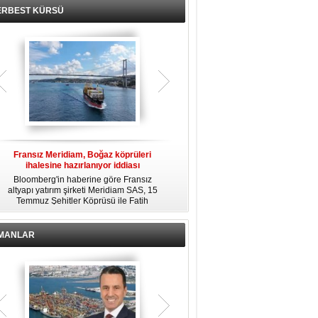
ERBEST KÜRSÜ
Fransız Meridiam, Boğaz köprüleri
Kendi yat limanına sahip en pahalı
ihalesine hazırlanıyor iddiası
özel adalar
Bloomberg'in haberine göre Fransız
Dünyanın en zengin insanlarından
altyapı yatırım şirketi Meridiam SAS, 15
bazıları için yaşam tarzının bir parçası
Temmuz Şehitler Köprüsü ile Fatih
sadece bir süper yat değil, aynı
R
Sultan Mehmet Köprüsü'nün
zamanda kendi yat limanı, helikopter
özelleştirilmesine yönelik ihaleyle
pisti ve seçkin villaları da içeren koca
ilgileniyor.
bir özel adadır.
İMANLAR