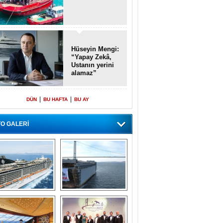
Hüseyin Mengi:
“Yapay Zekâ,
Ustanın yerini
alamaz”
|
|
DÜN
BU HAFTA
BU AY
O GALERİ
emi içinde gemi” 
Dünyada tek! 
konsepti ile MSC 
Denizaltı yüzer 
Splendida
havuzu intikal 
seyrine başladı