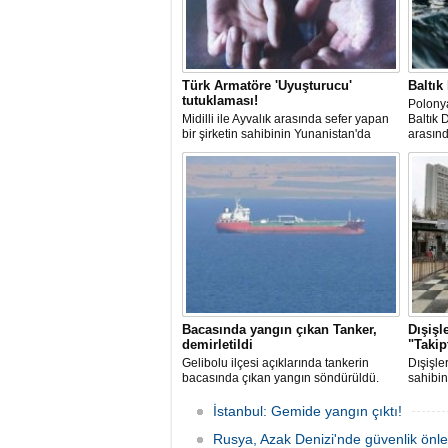
Türk Armatöre 'Uyuşturucu'
Baltık
tutuklaması!
Polonya
Midilli ile Ayvalık arasında sefer yapan
Baltık 
bir şirketin sahibinin Yunanistan'da
arasın
tutuklandığı bildirildi.
başarın
Bacasında yangın çıkan Tanker,
Dışişl
demirletildi
"Takip
Gelibolu ilçesi açıklarında tankerin
Dışişle
bacasında çıkan yangın söndürüldü.
sahibin
Tanker, ardından Şevketiye Demir
sivil g
Sahası'na demirletildi.
araçlar
İstanbul: Gemide yangın çıktı!
yarala
Rusya, Azak Denizi'nde güvenlik önle
güvenli