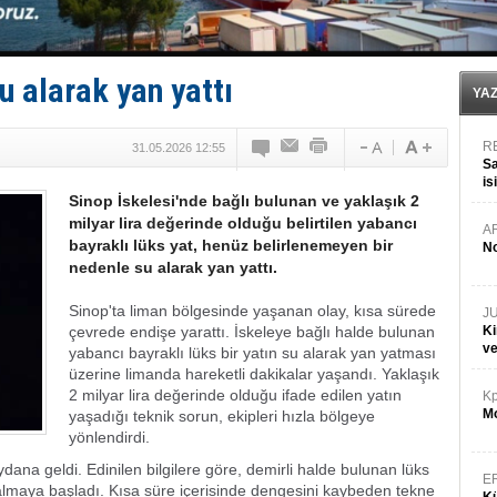
Med Marine’e yeni Römorkör!
KOSDER’den Karadeniz için ‘Çağrı’!
Kalyoncu’dan ‘Sefer’ kararı!
Tekne, su aldı: 100 yolcu, tahliye edildi
su alarak yan yattı
Bacasında yangın çıkan Tanker, demirletildi
YA
R
31.05.2026 12:55
Sa
is
Sinop İskelesi'nde bağlı bulunan ve yaklaşık 2
da
milyar lira değerinde olduğu belirtilen yabancı
A
bayraklı lüks yat, henüz belirlenemeyen bir
No
nedenle su alarak yan yattı.
Sinop'ta liman bölgesinde yaşanan olay, kısa sürede
J
çevrede endişe yarattı. İskeleye bağlı halde bulunan
Ki
v
yabancı bayraklı lüks bir yatın su alarak yan yatması
üzerine limanda hareketli dakikalar yaşandı. Yaklaşık
2 milyar lira değerinde olduğu ifade edilen yatın
Kp
Mo
yaşadığı teknik sorun, ekipleri hızla bölgeye
yönlendirdi.
dana geldi. Edinilen bilgilere göre, demirli halde bulunan lüks
E
almaya başladı. Kısa süre içerisinde dengesini kaybeden tekne