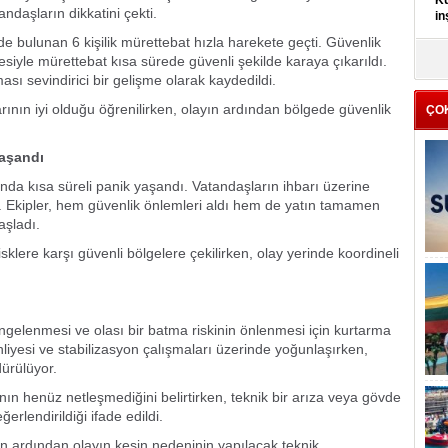
Kü
daşların dikkatini çekti.
in
de bulunan 6 kişilik mürettebat hızla harekete geçti. Güvenlik
K
esiyle mürettebat kısa sürede güvenli şekilde karaya çıkarıldı.
Kı
 sevindirici bir gelişme olarak kaydedildi.
it
rının iyi olduğu öğrenilirken, olayın ardından bölgede güvenlik
ÇO
Yaşandı
'nda kısa süreli panik yaşandı. Vatandaşların ihbarı üzerine
i. Ekipler, hem güvenlik önlemleri aldı hem de yatın tamamen
aşladı.
klere karşı güvenli bölgelere çekilirken, olay yerinde koordineli
ngelenmesi ve olası bir batma riskinin önlenmesi için kurtarma
ahliyesi ve stabilizasyon çalışmaları üzerinde yoğunlaşırken,
dürülüyor.
nın henüz netleşmediğini belirtirken, teknik bir arıza veya gövde
erlendirildiği ifade edildi.
 ardından olayın kesin nedeninin yapılacak teknik