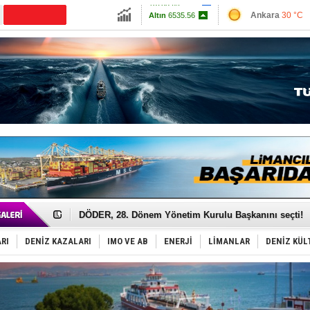
13785.69
Ankara
30 °C
Altın
6535.56
İzmir
35 °C
Dolar
47.5936
Antalya
31 °C
Euro
55.0601
Muğla
31 °C
Çanakkale
31 
Türk Armatöre 'Uyuşturucu' tutuklaması!
Deniz turizminde yeni ‘Ceza Rejimi’!
DÖDER, 28. Dönem Yönetim Kurulu Başkanını seçti!
Fairline, Türkiye’de ‘SoleMarin’i seçti
Baltık Denizi'nde tarih yazıldı!
RI
DENİZ KAZALARI
IMO VE AB
ENERJİ
LİMANLAR
DENİZ KÜL
Runit kubbesi okyanusun derinliklerinde halkı tehdit 
Dünyanın en tehlikeli yosunu: Yüz binlerce canlıyı ö
Türk Loydu’na Süveyş tonaj yetkisi
Hüseyin Mengi: “Yapay Zekâ, Ustanın yerini alamaz”
Hat-San Tersanesi’nden yüzer havuza omurga: NB26