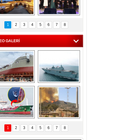
C'den 55 milyon 
5. Bosphorus Ship 
roluk turizm geliri 
Brokers Dinner, 
1
2
3
4
5
6
7
8
müjdesi
İstanbul’da yapıldı
EO GALERİ
eksan Tersanesi, 
TCG Anadolu, 
Başaran Bayrak 
tersane teknik 
tankerini suya 
seyrini tamamladı
indirdi
Göçmenlerin 
Milas’taki yangın 
imdadına Türk 
yeniden termik 
1
2
3
4
5
6
7
8
hipli MINA DENIZ 
santrallere doğru 
yetişti
ilerliyor