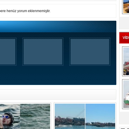
ere henüz yorum eklenmemiştir.
MS
eu
VİD
Ç
sa