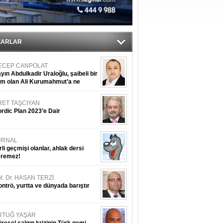
ZARLAR
ECEP CANPOLAT
yın Abdulkadir Uraloğlu, şaibeli bir
im olan Ali Kurumahmut’a ne
nışıyorsunuz?
RET TAŞCIYAN
rdic Plan 2023’e Dair
URNAL
rli geçmişi olanlar, ahlak dersi
eremez!
t. Dr. HASAN TERZİ
ntrö, yurtta ve dünyada barıştır
RTUĞ YAŞAR