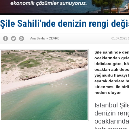
Kalyoncu’da
Tekne, su a
Bacasında 
Dışişleri B
Şile Sahili'nde denizin rengi deği
Ana Sayfa
»
ÇEVRE
01.07.2021 
Şile sahilinde de
ocaklarından gele
İddialara göre, b
ocakları atık depo
yağmurlu havayı 
açarak derelere bı
kirlenmesi ile bir
neden oluyor.
İstanbul Şil
denizin ren
ocaklarında