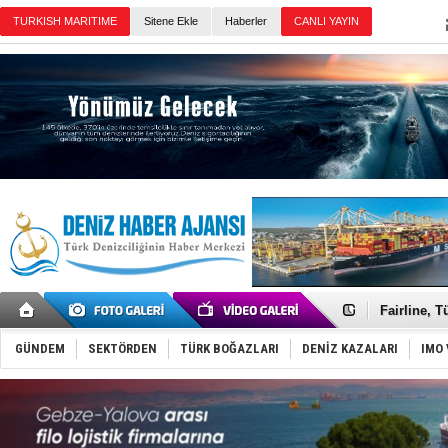
Sitene Ekle
Haberler
Günün Haberleri
Deniz turi
Keşfedildi
Fairline, T
Baltık Deni
Runit kubb
GÜNDEM
SEKTÖRDEN
TÜRK BOĞAZLARI
DENİZ KAZALARI
IMO 
Dünyanın e
Türk Loydu
Hüseyin Me
Hat-San Te
Med Marine
KOSDER’den