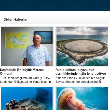
Diğer Haberler
Keşfedildi: En büyük Mercan
Runit kubbesi okyanusun
Ormanı!
derinliklerinde halkı tehdit ediyor
Türk Deniz Araştırmaları Vakfı (TÜDAV)
Amerika Birleşik Devletleri'nin Soğuk
tarafından Gökçeada ile Yunanistan’ın
Savaş döneminde gerçekleştirdiği
Semadirek Adası arasında yürütülen
nükleer testlerin ardından kalan
araştırmada, Türkiye kara sularında 70
radyoaktif atıkların üzerini kapatan Runit
ila 120 metre derinlikte ve 2
Kubbesi, çevresel riskler ve deniz
kilometreden fazla uzunlukta, Ege
seviyesindeki yükselmeler nedeniyle
Denizi’ndeki en büyük mercan ormanı
tartışma konusu olmaya devam ediyor.
keşfedildi.