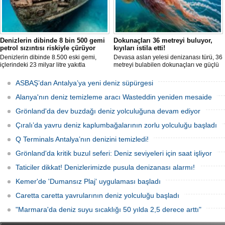
Denizlerin dibinde 8 bin 500 gemi
Dokunaçları 36 metreyi buluyor,
petrol sızıntısı riskiyle çürüyor
kıyıları istila etti!
Denizlerin dibinde 8.500 eski gemi,
Devasa aslan yelesi denizanası türü, 36
içlerindeki 23 milyar litre yakıtla
metreyi bulabilen dokunaçları ve güçlü
paslanıyor. Bilim insanları, bu
zehriyle kıyıları istila etti. Uzmanlar,
enkazlardan olası petrol sızıntılarının
akıntıların bu olağan dışı yoğunluğa
ASBAŞ’dan Antalya’ya yeni deniz süpürgesi
deniz ekosistemleri için büyük bir tehdit
neden olduğunu belirtiyor.
oluşturduğunu belirtiyor.
Alanya'nın deniz temizleme aracı Wasteddin yeniden mesaide
Grönland'da dev buzdağı deniz yolculuğuna devam ediyor
Çıralı’da yavru deniz kaplumbağalarının zorlu yolculuğu başladı
Q Terminals Antalya’nın denizini temizledi!
Grönland'da kritik buzul seferi: Deniz seviyeleri için saat işliyor
Taticiler dikkat! Denizlerimizde pusula denizanası alarmı!
Kemer'de 'Dumansız Plaj' uygulaması başladı
Caretta caretta yavrularının deniz yolculuğu başladı
"Marmara'da deniz suyu sıcaklığı 50 yılda 2,5 derece arttı"