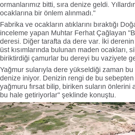
ormanlarımız bitti, sıra denize geldi. Yıllar
ocaklarına bir önlem alınmadı."
Fabrika ve ocakların atıklarını bıraktığı Doğ
inceleme yapan Muhtar Ferhat Çağlayan "B
deresi. Diğer tarafta da dere var. İki deren
üst kısımlarında bulunan maden ocakları, sil
biriktirdiği çamurlar bu dereyi bu vaziyete ge
Yağmur sularıyla dere yükseldiği zaman bu 
denize iniyor. Denizin rengi de bu sebepten i
yağmuru fırsat bilip, biriken suların önlerin
bu hale getiriyorlar" şeklinde konuştu.