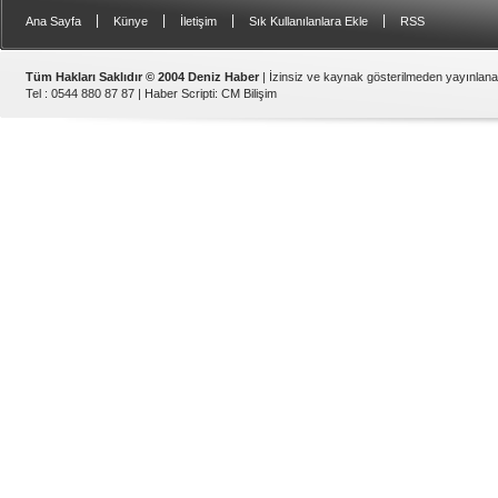
|
|
|
|
Ana Sayfa
Künye
İletişim
Sık Kullanılanlara Ekle
RSS
Tüm Hakları Saklıdır © 2004 Deniz Haber
| İzinsiz ve kaynak gösterilmeden yayınlan
Tel : 0544 880 87 87 |
Haber Scripti
:
CM Bilişim