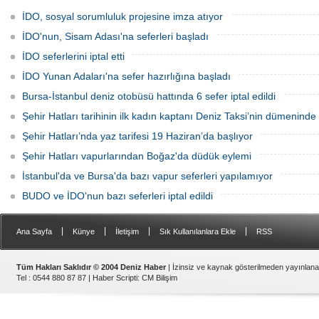
Ekim arasında 270.000 yolcu taşıdı!
2024 tarihinde Sarayburnu-Burgas
(Bulgaristan) seferi ile yeni bir rota ilave
İDO, sosyal sorumluluk projesine imza atıyor
ediyor!
İDO'nun, Sisam Adası'na seferleri başladı
İDO seferlerini iptal etti
İDO Yunan Adaları'na sefer hazırlığına başladı
Bursa-İstanbul deniz otobüsü hattında 6 sefer iptal edildi
Şehir Hatları tarihinin ilk kadın kaptanı Deniz Taksi’nin dümeninde
Şehir Hatları’nda yaz tarifesi 19 Haziran’da başlıyor
Şehir Hatları vapurlarından Boğaz'da düdük eylemi
İstanbul'da ve Bursa'da bazı vapur seferleri yapılamıyor
BUDO ve İDO'nun bazı seferleri iptal edildi
|
|
|
|
Ana Sayfa
Künye
İletişim
Sık Kullanılanlara Ekle
RSS
Tüm Hakları Saklıdır © 2004 Deniz Haber
| İzinsiz ve kaynak gösterilmeden yayınlan
Tel : 0544 880 87 87 |
Haber Scripti
:
CM Bilişim