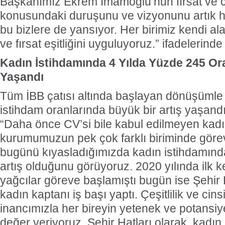
Başkanımız Ekrem İmamoğlu’nun fırsat ve cin
konusundaki duruşunu ve vizyonunu artık he
bu bizlere de yansıyor. Her birimiz kendi al
ve fırsat eşitliğini uyguluyoruz.” ifadelerind
Kadın İstihdamında 4 Yılda Yüzde 245 Or
Yaşandı
Tüm İBB çatısı altında başlayan dönüşümle b
istihdam oranlarında büyük bir artış yaşandı
“Daha önce CV’si bile kabul edilmeyen kad
kurumumuzun pek
çok farklı biriminde göre
bugünü kıyasladığımızda kadın istihdamın
artış olduğunu görüyoruz. 2020 yılında ilk 
yağcılar göreve başlamıştı bugün ise Şehir Ha
kadın kaptanı iş başı yaptı. Çeşitlilik ve cins
inancımızla her bireyin yetenek ve potansiy
değer veriyoruz. Şehir Hatları olarak, kadın