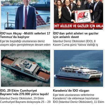
İDO’nun Akçay –Midilli seferleri 17
İDO’dan şehit aileleri ve gaziler
Temmuz'da başlıyor
için anlamlı davet
Ege’de başlattığı uluslararası deniz
İstanbul Deniz Otobüsleri (İDO), 8
ulaşımı ağını genişletmeye devam eden
Kasım Cuma günü Yalova Valiliği iş
İDO, 17 Temmuz itibarıyla Balıkesir
birliğiyle düzenlediği sosyal sorumluluk
Akçay ile Yunanistan’ın Midilli Adası
projesinde şehit aileleri ve gaziler için
arasında düzenli seferlere başlıyor.
anlamlı bir kahvaltı organizasyonuna ev
sahipliği yaptı.
İDO, 29 Ekim Cumhuriyet
Karadeniz'de İDO rüzgarı
Bayramı’nda 270.000 yolcu taşıdı!
Ege’deki uluslararası seferlerine
İstanbul Deniz Otobüsleri, 29 Ekim
Karadeniz’i de eklemeye hazırlanan
Cumhuriyet Bayramı dolayısıyla 25 – 29
İDO (İstanbul Deniz Otobüsleri), 11 Ekim