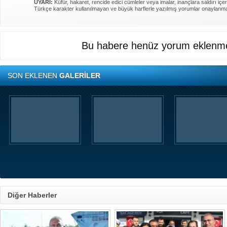
UYARI:
Küfür, hakaret, rencide edici cümleler veya imalar, inançlara saldırı içer
Türkçe karakter kullanılmayan ve büyük harflerle yazılmış yorumlar onaylanm
Bu habere henüz yorum eklenme
SON EKLENEN
GALERİLER
Diğer Haberler