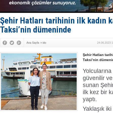
Deniz turi
DÖDER, 28.
Fairline, T
Baltık Deni
Şehir Hatları tarihinin ilk kadın 
Runit kubb
Taksi’nin dümeninde
Ana Sayfa
»
ido
24.06.2023 1
Şehir Hatları tarih
Taksi’nin dümeni
Yolcularına
güvenilir ve
sunan Şehir 
ilk kez bir 
yaptı.
Yaklaşık ik