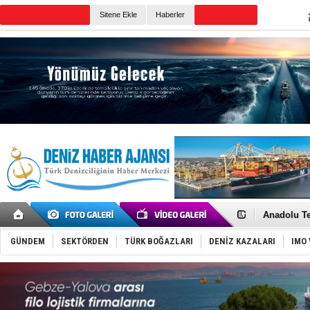
Sitene Ekle
Haberler
Günün Haberleri
İnsansız c
Yüzyıl son
Anadolu Te
Derince, I
Tüpraş, ha
GÜNDEM
SEKTÖRDEN
TÜRK BOĞAZLARI
DENİZ KAZALARI
IMO 
İTU AUV, D
LNG taşıma
PROYAD, yat
Türkiye-Ir
Türk Armat