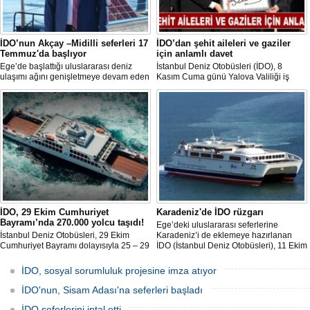
İDO’nun Akçay –Midilli seferleri 17
İDO’dan şehit aileleri ve gaziler
Temmuz'da başlıyor
için anlamlı davet
Ege’de başlattığı uluslararası deniz
İstanbul Deniz Otobüsleri (İDO), 8
ulaşımı ağını genişletmeye devam eden
Kasım Cuma günü Yalova Valiliği iş
İDO, 17 Temmuz itibarıyla Balıkesir
birliğiyle düzenlediği sosyal sorumluluk
Akçay ile Yunanistan’ın Midilli Adası
projesinde şehit aileleri ve gaziler için
arasında düzenli seferlere başlıyor.
anlamlı bir kahvaltı organizasyonuna ev
sahipliği yaptı.
İDO, 29 Ekim Cumhuriyet
Karadeniz'de İDO rüzgarı
Bayramı’nda 270.000 yolcu taşıdı!
Ege’deki uluslararası seferlerine
İstanbul Deniz Otobüsleri, 29 Ekim
Karadeniz’i de eklemeye hazırlanan
Cumhuriyet Bayramı dolayısıyla 25 – 29
İDO (İstanbul Deniz Otobüsleri), 11 Ekim
Ekim arasında 270.000 yolcu taşıdı!
2024 tarihinde Sarayburnu-Burgas
(Bulgaristan) seferi ile yeni bir rota ilave
İDO, sosyal sorumluluk projesine imza atıyor
ediyor!
İDO'nun, Sisam Adası'na seferleri başladı
İDO seferlerini iptal etti