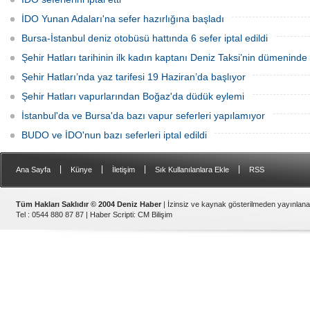
İDO Yunan Adaları'na sefer hazırlığına başladı
Bursa-İstanbul deniz otobüsü hattında 6 sefer iptal edildi
Şehir Hatları tarihinin ilk kadın kaptanı Deniz Taksi’nin dümeninde
Şehir Hatları’nda yaz tarifesi 19 Haziran’da başlıyor
Şehir Hatları vapurlarından Boğaz'da düdük eylemi
İstanbul'da ve Bursa'da bazı vapur seferleri yapılamıyor
BUDO ve İDO'nun bazı seferleri iptal edildi
|
|
|
|
Ana Sayfa
Künye
İletişim
Sık Kullanılanlara Ekle
RSS
Tüm Hakları Saklıdır © 2004 Deniz Haber
| İzinsiz ve kaynak gösterilmeden yayınlan
Tel : 0544 880 87 87 |
Haber Scripti
:
CM Bilişim