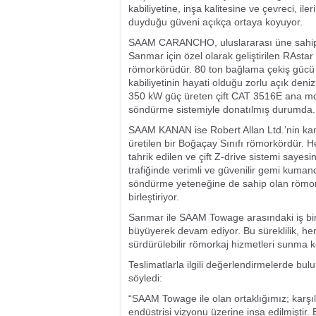
kabiliyetine, inşa kalitesine ve çevreci, i
duyduğu güveni açıkça ortaya koyuyor.
SAAM CARANCHO, uluslararası üne sahip Ka
Sanmar için özel olarak geliştirilen RAsta
römorkörüdür. 80 ton bağlama çekiş gücü v
kabiliyetinin hayati olduğu zorlu açık deniz
350 kW güç üreten çift CAT 3516E ana mot
söndürme sistemiyle donatılmış durumda.
SAAM KANAN ise Robert Allan Ltd.’nin ka
üretilen bir Boğaçay Sınıfı römorkördür. 
tahrik edilen ve çift Z-drive sistemi saye
trafiğinde verimli ve güvenilir gemi kuman
söndürme yeteneğine de sahip olan römorkö
birleştiriyor.
Sanmar ile SAAM Towage arasındaki iş birl
büyüyerek devam ediyor. Bu süreklilik, her 
sürdürülebilir römorkaj hizmetleri sunma
Teslimatlarla ilgili değerlendirmelerde bu
söyledi:
“SAAM Towage ile olan ortaklığımız; karşılı
endüstrisi vizyonu üzerine inşa edilmiştir.