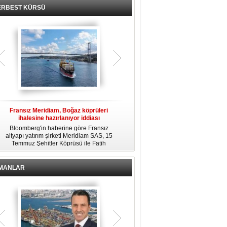
ERBEST KÜRSÜ
Fransız Meridiam, Boğaz köprüleri
Kendi yat limanına sahip en pahalı
ihalesine hazırlanıyor iddiası
özel adalar
Bloomberg'in haberine göre Fransız
Dünyanın en zengin insanlarından
altyapı yatırım şirketi Meridiam SAS, 15
bazıları için yaşam tarzının bir parçası
Temmuz Şehitler Köprüsü ile Fatih
sadece bir süper yat değil, aynı
R
Sultan Mehmet Köprüsü'nün
zamanda kendi yat limanı, helikopter
özelleştirilmesine yönelik ihaleyle
pisti ve seçkin villaları da içeren koca
ilgileniyor.
bir özel adadır.
İMANLAR