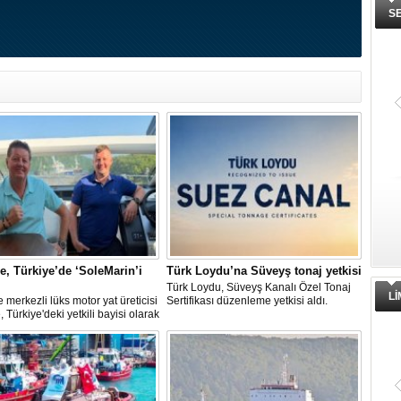
S
ne, Türkiye’de ‘SoleMarin’i
Türk Loydu’na Süveyş tonaj yetkisi
Türk Loydu, Süveyş Kanalı Özel Tonaj
L
re merkezli lüks motor yat üreticisi
Sertifikası düzenleme yetkisi aldı.
, Türkiye'deki yetkili bayisi olarak
in Yachting'i seçti.