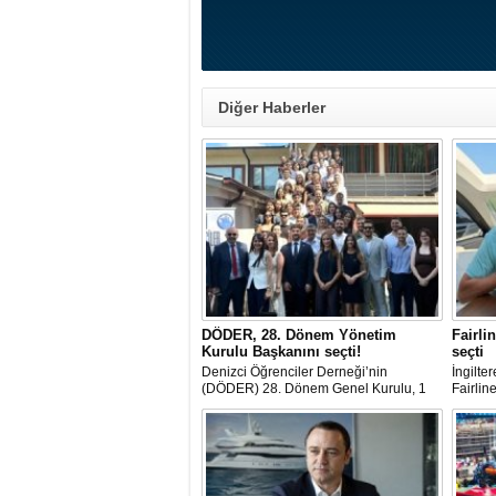
Diğer Haberler
DÖDER, 28. Dönem Yönetim
Fairli
Kurulu Başkanını seçti!
seçti
Denizci Öğrenciler Derneği’nin
İngilte
(DÖDER) 28. Dönem Genel Kurulu, 1
Fairline
Ağustos Cumartesi günü Türkiye Gemi
SoleMar
Sanayicileri Birliği (GİSBİR) ev
sahipliğinde gerçekleştirildi.