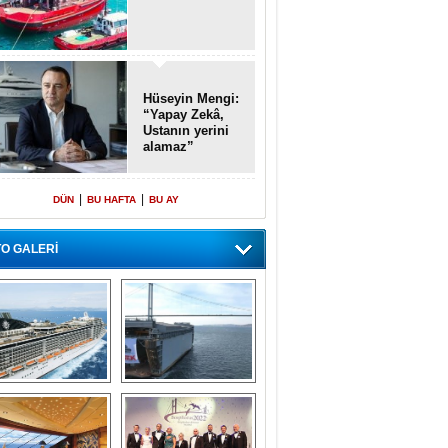
Hüseyin Mengi:
“Yapay Zekâ,
Ustanın yerini
alamaz”
|
|
DÜN
BU HAFTA
BU AY
O GALERİ
emi içinde gemi” 
Dünyada tek! 
konsepti ile MSC 
Denizaltı yüzer 
Splendida
havuzu intikal 
seyrine başladı