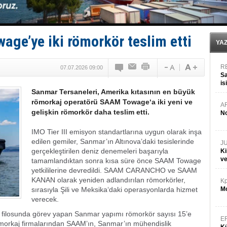
Hat-San Tersanesi’nden yüzer havuza omurga: NB26
Med Marine’e yeni Römorkör!
KOSDER’den Karadeniz için ‘Çağrı’!
Kalyoncu’dan ‘Sefer’ kararı!
ge’ye iki römorkör teslim etti
Tekne, su aldı: 100 yolcu, tahliye edildi
YA
R
07.07.2026 09:00
Sa
is
Sanmar Tersaneleri, Amerika kıtasının en büyük
da
römorkaj operatörü SAAM Towage‘a iki yeni ve
A
gelişkin römorkör daha teslim etti.
No
IMO Tier III emisyon standartlarına uygun olarak inşa
edilen gemiler, Sanmar’ın Altınova’daki tesislerinde
J
gerçekleştirilen deniz denemeleri başarıyla
Ki
v
tamamlandıktan sonra kısa süre önce SAAM Towage
yetkililerine devredildi. SAAM CARANCHO ve SAAM
KANAN olarak yeniden adlandırılan römorkörler,
Kp
sırasıyla Şili ve Meksika‘daki operasyonlarda hizmet
Mo
verecek.
e filosunda görev yapan Sanmar yapımı römorkör sayısı 15’e
E
morkaj firmalarından SAAM’ın, Sanmar’ın mühendislik