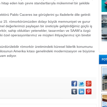
 hitap eden katı çevre standartlarıyla mükemmel bir şekilde
örü Pablo Caceres ise görüşlerini şu ifadelerle dile getirdi:
mız 15. römorkörümüzden dolayı büyük memnuniyet ve gurur
değerlerimizi paylaşan bir üreticiyle geliştirdiğimiz güçlü iş
morkör, sahip oldukları yetenekler, tasarımları ve SAAM‘a özgü
i özel operasyonlarımız ve müşteri ihtiyaçlarımız için birebir
sürdürülebilir römorkör üretimindeki küresel liderlik konumunu
filosunun Amerika kıtası genelindeki modernizasyon ve büyüme
vam ediyor.
FOT
“G