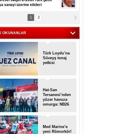
resel salgın krizinin Türk gemi
şa sanayi üzerine etkileri
1
2
pt. MESUT AZMİ GÖKSOY
lavuz kaptan kardeşlerime
hafen...
K OKUNANLAR
Türk Loydu’na
Süveyş tonaj
yetkisi
Hat-San
Tersanesi’nden
yüzer havuza
omurga: NB26
Med Marine’e
yeni Römorkör!