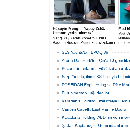
Hüseyin Mengi: “Yapay Zekâ,
Med M
Ustanın yerini alamaz”
Med Mar
Mengi Yay Yachts Yönetim Kurulu
kullana
Başkanı Hüseyin Mengi, yapay zekânın
römorkö
yat üretimindeki kullanım sınırını, kişiye
özel üretim sürecini, mega yat
SES Yachts’tan EPOQ 36!
tanımındaki değişimi ve hibrit tahrik
sistemlerinin ekonomisini CNN Türk'te
Aruna Denizcilik’ten Çin’e 10 gemilik 
yayınlanan Özel Sektör programında
Kocaeli limanlarının yükü katlanarak 
anlattı.
Sarp Yachts, ikinci XSR’i suyla buluş
POSEIDON Engineering ve DNA Marin
Purus Varna’yı uğurladılar
Karadeniz Holding Özel İtfaiye Gemisi
Cantieri Capelli, East Marine Bodrum’da
Karadeniz Holding, ABD’nin veri merke
Şadan Kaptanoğlu: Gemi insanlarının