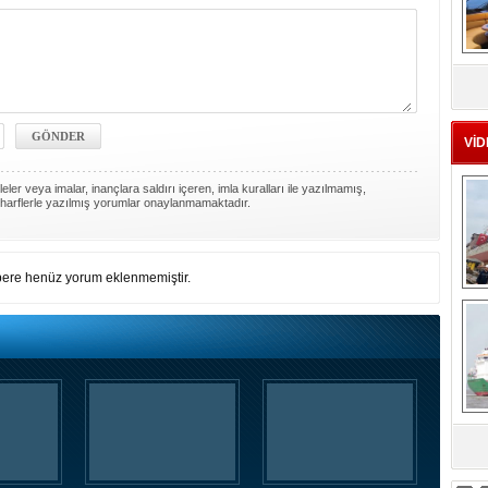
MS
eu
VİD
ler veya imalar, inançlara saldırı içeren, imla kuralları ile yazılmamış,
harflerle yazılmış yorumlar onaylanmamaktadır.
ere henüz yorum eklenmemiştir.
Ç
sa