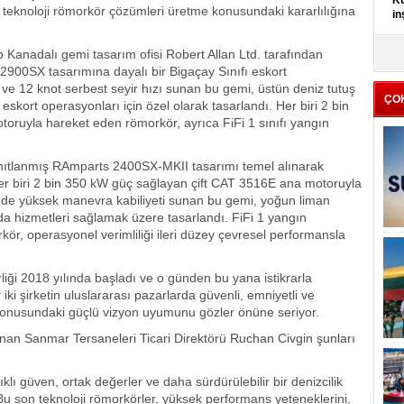
Kü
leri teknoloji römorkör çözümleri üretme konusundaki kararlılığına
in
nadalı gemi tasarım ofisi Robert Allan Ltd. tarafından
K
Kı
r 2900SX tasarımına dayalı bir Bigaçay Sınıfı eskort
it
e 12 knot serbest seyir hızı sunan bu gemi, üstün deniz tutuş
ÇO
 eskort operasyonları için özel olarak tasarlandı. Her biri 2 bin
oruyla hareket eden römorkör, ayrıca FiFi 1 sınıfı yangın
nıtlanmış RAmparts 2400SX-MKII tasarımı temel alınarak
Her biri 2 bin 350 kW güç sağlayan çift CAT 3516E ana motoruyla
sinde yüksek manevra kabiliyeti sunan bu gemi, yoğun liman
da hizmetleri sağlamak üzere tasarlandı. FiFi 1 yangın
r, operasyonel verimliliği ileri düzey çevresel performansla
iği 2018 yılında başladı ve o günden bu yana istikrarla
iki şirketin uluslararası pazarlarda güvenli, emniyetli ve
 konusundaki güçlü vizyon uyumunu gözler önüne seriyor.
lunan Sanmar Tersaneleri Ticari Direktörü Ruchan Civgin şunları
klı güven, ortak değerler ve daha sürdürülebilir bir denizcilik
 Bu son teknoloji römorkörler, yüksek performans yeteneklerini,