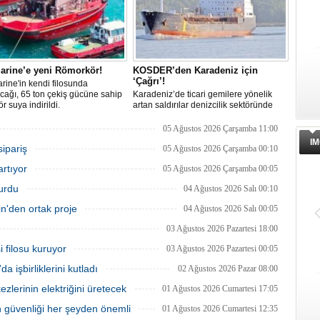
arine’e yeni Römorkör!
KOSDER’den Karadeniz için
‘Çağrı’!
ine'in kendi filosunda
cağı, 65 ton çekiş gücüne sahip
Karadeniz’de ticari gemilere yönelik
r suya indirildi.
artan saldırılar denizcilik sektöründe
güvenlik endişelerini artırırken, Koster
Armatörleri ve İşletmecileri Derneği
05 Ağustos 2026 Çarşamba 11:00
(KOSDER), kamu otoritelerine güvenli
IM
sipariş
deniz koridorlarının oluşturulması
05 Ağustos 2026 Çarşamba 00:10
çağrısında bulundu.
artıyor
05 Ağustos 2026 Çarşamba 00:05
turdu
04 Ağustos 2026 Salı 00:10
'den ortak proje
04 Ağustos 2026 Salı 00:05
03 Ağustos 2026 Pazartesi 18:00
 filosu kuruyor
03 Ağustos 2026 Pazartesi 00:05
 işbirliklerini kutladı
02 Ağustos 2026 Pazar 08:00
zlerinin elektriğini üretecek
01 Ağustos 2026 Cumartesi 17:05
 güvenliği her şeyden önemli
01 Ağustos 2026 Cumartesi 12:35