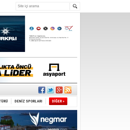
°C
TÜRÜ
DENİZ SPORLARI
DİĞER »
ediyor