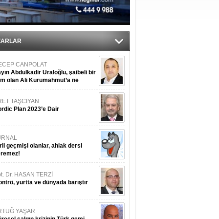
ZARLAR
ECEP CANPOLAT
yın Abdulkadir Uraloğlu, şaibeli bir
im olan Ali Kurumahmut’a ne
nışıyorsunuz?
RET TAŞCIYAN
rdic Plan 2023’e Dair
URNAL
rli geçmişi olanlar, ahlak dersi
eremez!
t. Dr. HASAN TERZİ
ntrö, yurtta ve dünyada barıştır
RTUĞ YAŞAR