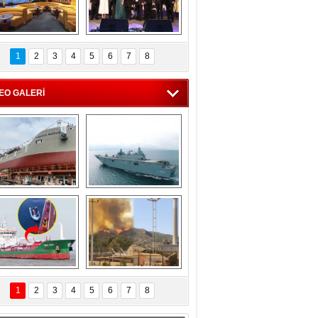
C'den 55 milyon 
5. Bosphorus Ship 
roluk turizm geliri 
Brokers Dinner, 
1
2
3
4
5
6
7
8
müjdesi
İstanbul’da yapıldı
EO GALERİ
eksan Tersanesi, 
TCG Anadolu, 
Başaran Bayrak 
tersane teknik 
tankerini suya 
seyrini tamamladı
indirdi
Göçmenlerin 
Milas’taki yangın 
imdadına Türk 
yeniden termik 
1
2
3
4
5
6
7
8
hipli MINA DENIZ 
santrallere doğru 
yetişti
ilerliyor