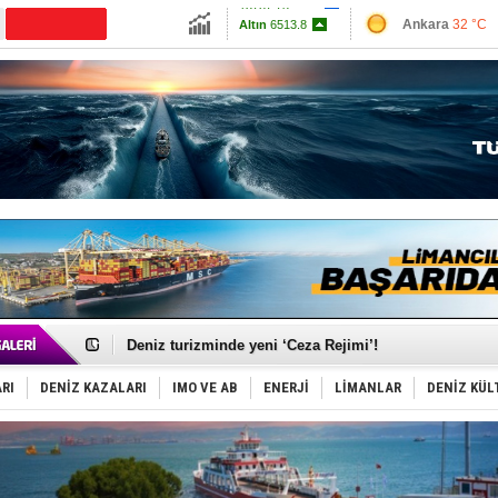
13787.75
Ankara
32 °C
Altın
6513.8
İzmir
35 °C
Dolar
47.591
Antalya
34 °C
Euro
55.0475
Muğla
34 °C
Çanakkale
33 
Türkiye-Irak enerji hattında yeni dönem başlıyor
Türk Armatöre 'Uyuşturucu' tutuklaması!
Deniz turizminde yeni ‘Ceza Rejimi’!
DÖDER, 28. Dönem Yönetim Kurulu Başkanını seçti!
Fairline, Türkiye’de ‘SoleMarin’i seçti
RI
DENİZ KAZALARI
IMO VE AB
ENERJİ
LİMANLAR
DENİZ KÜL
Baltık Denizi'nde tarih yazıldı!
Runit kubbesi okyanusun derinliklerinde halkı tehdit 
Limana dadandılar, 10 tekneyi soydular!
Türk Loydu’na Süveyş tonaj yetkisi
Hüseyin Mengi: “Yapay Zekâ, Ustanın yerini alamaz”