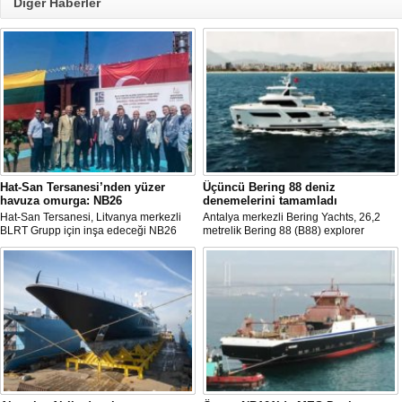
Diğer Haberler
Hat-San Tersanesi’nden yüzer
Üçüncü Bering 88 deniz
havuza omurga: NB26
denemelerini tamamladı
Hat-San Tersanesi, Litvanya merkezli
Antalya merkezli Bering Yachts, 26,2
BLRT Grupp için inşa edeceği NB26
metrelik Bering 88 (B88) explorer
inşa numaralı yüzer havuzun omurga
serisinin üçüncü teknesinin ilk deniz
yerleştirme törenini Yalova’daki
denemelerini tamamladığını açıkladı.
tersanesinde gerçekleştirdi.
Tekne bu yaz teslim edilecek.