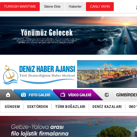
TURKISH MARITIME
Sitene Ekle
Haberler
CANLI YAYIN
Günün Haberleri
FESCO, Kar
DESE, BIMC
GİMBİRDER 
35 milyon T
İnsansız c
GÜNDEM
SEKTÖRDEN
TÜRK BOĞAZLARI
DENİZ KAZALARI
IMO 
Yüzyıl son
Anadolu Te
Derince, I
Tüpraş, ha
İTU AUV, D