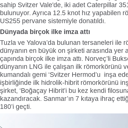
sahip Svitzer Vale'de, iki adet Caterpillar
bulunuyor. Ayrıca 12.5 knot hız yapabilen 
US255 pervane sistemiyle donatıldı.
Dünyada birçok ilke imza attı
Tuzla ve Yalova’da bulunan tersaneleri ile 
dünyanın en büyük on şirketi arasında yer
çapında birçok ilke imza attı. Norveç’li Buks
dünyanın LNG ile çalışan ilk römorkörünü ve
kumandalı gemi ‘Svitzer Hermod’u inşa eden
işbirliğinde ilk hidrolik-hibrit römorkörünü 
şirket, ‘Boğaçay Hibrit’i bu kez kendi filosu
kazandıracak. Sanmar’ın 7 kıtaya ihraç etti
180’i geçti.