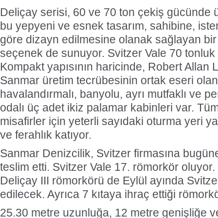
Deliçay serisi, 60 ve 70 ton çekiş gücünde ür
bu yepyeni ve esnek tasarım, sahibine, iste
göre dizayn edilmesine olanak sağlayan bir 
seçenek de sunuyor. Svitzer Vale 70 tonlu
Kompakt yapısının haricinde, Robert Allan L
Sanmar üretim tecrübesinin ortak eseri ola
havalandırmalı, banyolu, ayrı mutfaklı ve p
odalı üç adet ikiz palamar kabinleri var. Tü
misafirler için yeterli sayıdaki oturma yeri 
ve ferahlık katıyor.
Sanmar Denizcilik, Svitzer firmasına bugü
teslim etti. Svitzer Vale 17. römorkör oluyor
Deliçay III römorkörü de Eylül ayında Svitze
edilecek. Ayrıca 7 kıtaya ihraç ettiği römorkö
25.30 metre uzunluğa, 12 metre genişliğe ve