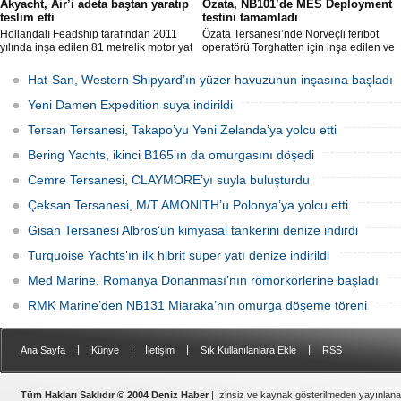
Akyacht, Air’i adeta baştan yaratıp
Özata, NB101’de MES Deployment
teslim etti
testini tamamladı
Hollandalı Feadship tarafından 2011
Özata Tersanesi’nde Norveçli feribot
yılında inşa edilen 81 metrelik motor yat
operatörü Torghatten için inşa edilen ve
Air, Kocaeli merkezli Akyacht
şubat ayında denize indirilen NB101
tersanesindeki büyük refit (yenileme)
gemide gerçekleştirilen MES (Marine
Hat-San, Western Shipyard’ın yüzer havuzunun inşasına başladı
sürecini başarıyla sonlandırdı.
Evacuation System) Deployment Testi
başarıyla tamamlandı.
Yeni Damen Expedition suya indirildi
Tersan Tersanesi, Takapo’yu Yeni Zelanda’ya yolcu etti
Bering Yachts, ikinci B165’ın da omurgasını döşedi
Cemre Tersanesi, CLAYMORE’yı suyla buluşturdu
Çeksan Tersanesi, M/T AMONITH’u Polonya’ya yolcu etti
Gisan Tersanesi Albros’un kimyasal tankerini denize indirdi
Turquoise Yachts’ın ilk hibrit süper yatı denize indirildi
Med Marine, Romanya Donanması’nın römorkörlerine başladı
RMK Marine’den NB131 Miaraka’nın omurga döşeme töreni
|
|
|
|
Ana Sayfa
Künye
İletişim
Sık Kullanılanlara Ekle
RSS
Tüm Hakları Saklıdır © 2004 Deniz Haber
| İzinsiz ve kaynak gösterilmeden yayınlan