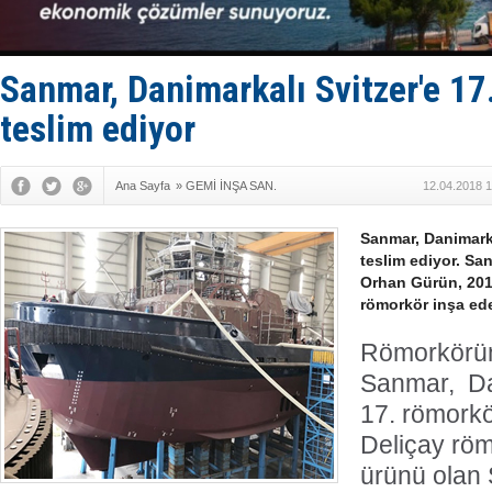
LNG taşıma
PROYAD, yat
Türkiye-Ir
Türk Armat
Sanmar, Danimarkalı Svitzer'e 17
Deniz turi
teslim ediyor
Ana Sayfa
»
GEMİ İNŞA SAN.
12.04.2018 1
Sanmar, Danimarka
teslim ediyor. S
Orhan Gürün, 201
römorkör inşa ede
Römorkörün
Sanmar, Da
17. römorkö
Deliçay römo
ürünü olan 