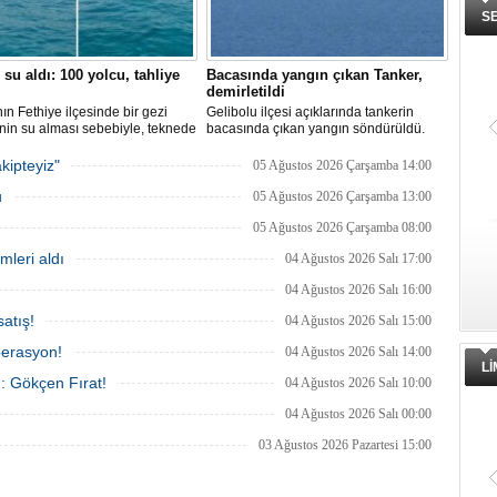
S
 su aldı: 100 yolcu, tahliye
Bacasında yangın çıkan Tanker,
demirletildi
ın Fethiye ilçesinde bir gezi
Gelibolu ilçesi açıklarında tankerin
nin su alması sebebiyle, teknede
bacasında çıkan yangın söndürüldü.
 100 yolcu tahliye edildi,
Tanker, ardından Şevketiye Demir
in batmaması için bölgede
Sahası'na demirletildi.
kipteyiz"
05 Ağustos 2026 Çarşamba 14:00
a çalışması başlatıldı.
u
05 Ağustos 2026 Çarşamba 13:00
05 Ağustos 2026 Çarşamba 08:00
mleri aldı
04 Ağustos 2026 Salı 17:00
04 Ağustos 2026 Salı 16:00
atış!
04 Ağustos 2026 Salı 15:00
perasyon!
04 Ağustos 2026 Salı 14:00
L
ı: Gökçen Fırat!
04 Ağustos 2026 Salı 10:00
04 Ağustos 2026 Salı 00:00
03 Ağustos 2026 Pazartesi 15:00