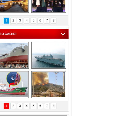
C'den 55 milyon 
5. Bosphorus Ship 
roluk turizm geliri 
Brokers Dinner, 
1
2
3
4
5
6
7
8
müjdesi
İstanbul’da yapıldı
EO GALERİ
eksan Tersanesi, 
TCG Anadolu, 
Başaran Bayrak 
tersane teknik 
tankerini suya 
seyrini tamamladı
indirdi
Göçmenlerin 
Milas’taki yangın 
imdadına Türk 
yeniden termik 
1
2
3
4
5
6
7
8
hipli MINA DENIZ 
santrallere doğru 
yetişti
ilerliyor