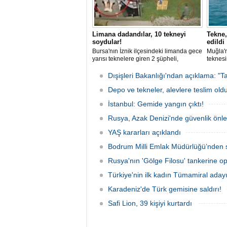
Limana dadandılar, 10 tekneyi
Tekne,
soydular!
edildi
Bursa'nın İznik ilçesindeki limanda gece
Muğla'n
yarısı teknelere giren 2 şüpheli,
teknesi
elektronik cihazlar ve değerli eşyalar
bulunan
çaldı. Olay, güvenlik kameralarına
teknen
Dışişleri Bakanlığı'ndan açıklama: "Ta
yansıdı, tekne sahiplerinin ihbarıyla
kurtarm
jandarma inceleme başlattı.
Depo ve tekneler, alevlere teslim old
İstanbul: Gemide yangın çıktı!
Rusya, Azak Denizi'nde güvenlik önle
YAŞ kararları açıklandı
Bodrum Milli Emlak Müdürlüğü’nden s
Rusya'nın 'Gölge Filosu' tankerine o
Türkiye'nin ilk kadın Tümamiral aday
Karadeniz'de Türk gemisine saldırı!
Safi Lion, 39 kişiyi kurtardı