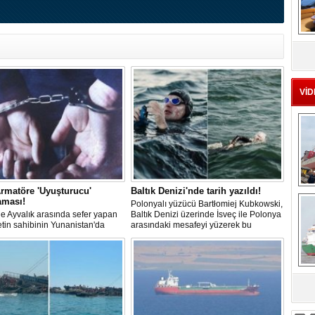
MS
eu
VİD
rmatöre 'Uyuşturucu'
Baltık Denizi'nde tarih yazıldı!
Ç
aması!
Polonyalı yüzücü Bartłomiej Kubkowski,
 ile Ayvalık arasında sefer yapan
Baltık Denizi üzerinde İsveç ile Polonya
ketin sahibinin Yunanistan'da
arasındaki mesafeyi yüzerek bu
dığı bildirildi.
başarının ilk örneği olarak tarihe geçti.
sa