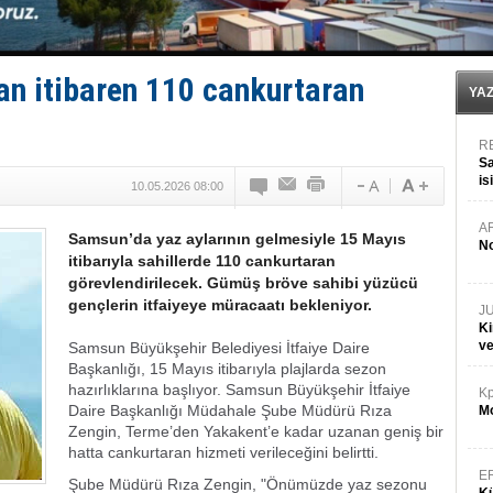
Türk Armatöre 'Uyuşturucu' tutuklaması!
Deniz turizminde yeni ‘Ceza Rejimi’!
DÖDER, 28. Dönem Yönetim Kurulu Başkanını seçti!
Fairline, Türkiye’de ‘SoleMarin’i seçti
an itibaren 110 cankurtaran
Baltık Denizi'nde tarih yazıldı!
YA
R
Sa
is
10.05.2026 08:00
da
A
Samsun’da yaz aylarının gelmesiyle 15 Mayıs
No
itibarıyla sahillerde 110 cankurtaran
görevlendirilecek. Gümüş bröve sahibi yüzücü
gençlerin itfaiyeye müracaatı bekleniyor.
J
Ki
v
Samsun Büyükşehir Belediyesi İtfaiye Daire
Başkanlığı, 15 Mayıs itibarıyla plajlarda sezon
hazırlıklarına başlıyor. Samsun Büyükşehir İtfaiye
Kp
Daire Başkanlığı Müdahale Şube Müdürü Rıza
Mo
Zengin, Terme’den Yakakent’e kadar uzanan geniş bir
hatta cankurtaran hizmeti verileceğini belirtti.
E
Şube Müdürü Rıza Zengin, "Önümüzde yaz sezonu