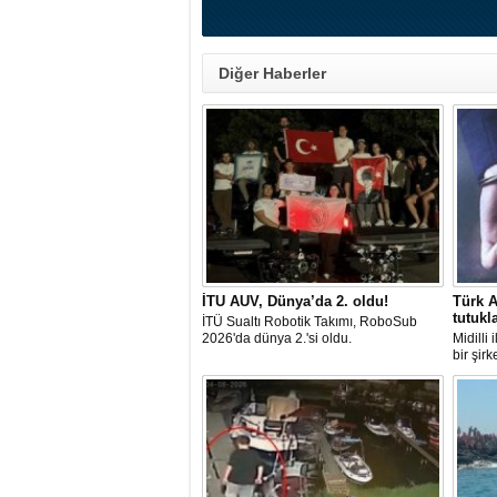
Diğer Haberler
İTU AUV, Dünya’da 2. oldu!
Türk A
tutukl
İTÜ Sualtı Robotik Takımı, RoboSub
2026'da dünya 2.'si oldu.
Midilli
bir şir
tutuklan