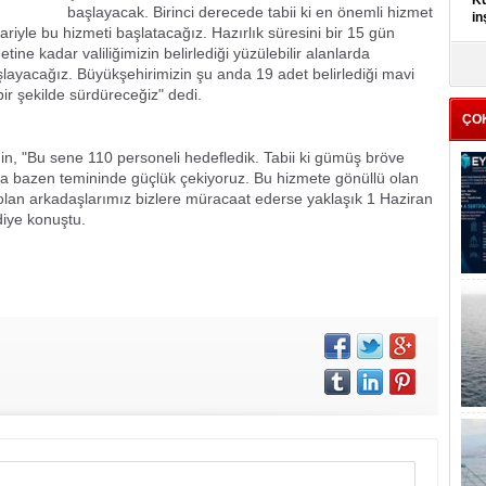
Kü
başlayacak. Birinci derecede tabii ki en önemli hizmet
in
bariyle bu hizmeti başlatacağız. Hazırlık süresini bir 15 gün
ne kadar valiliğimizin belirlediği yüzülebilir alanlarda
K
ayacağız. Büyükşehirimizin şu anda 19 adet belirlediği mavi
Kı
bir şekilde sürdüreceğiz" dedi.
it
ÇO
n, "Bu sene 110 personeli hedefledik. Tabii ki gümüş bröve
a bazen temininde güçlük çekiyoruz. Bu hizmete gönüllü olan
olan arkadaşlarımız bizlere müracaat ederse yaklaşık 1 Haziran
 diye konuştu.