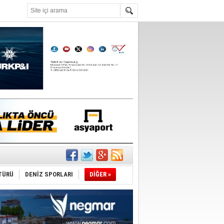
°C
sane oldu
ipliği yapacak
TÜRÜ
DENİZ SPORLARI
DİĞER »
ekliyor
nleme istiyor