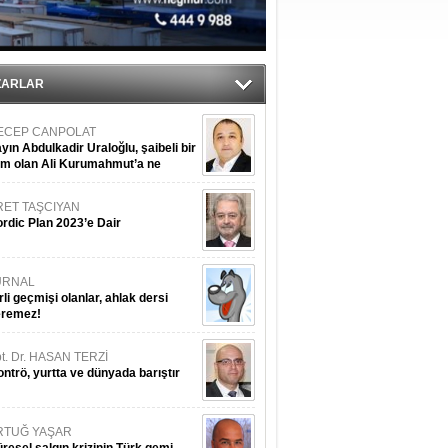
ZARLAR
ECEP CANPOLAT
yın Abdulkadir Uraloğlu, şaibeli bir
im olan Ali Kurumahmut’a ne
nışıyorsunuz?
RET TAŞCIYAN
rdic Plan 2023’e Dair
URNAL
rli geçmişi olanlar, ahlak dersi
eremez!
t. Dr. HASAN TERZİ
ntrö, yurtta ve dünyada barıştır
RTUĞ YAŞAR