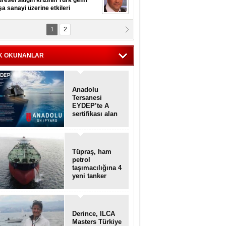
resel salgın krizinin Türk gemi
şa sanayi üzerine etkileri
1
2
pt. MESUT AZMİ GÖKSOY
lavuz kaptan kardeşlerime
hafen...
K OKUNANLAR
Anadolu
Tersanesi
EYDEP’te A
sertifikası alan
ilk tersane oldu
Tüpraş, ham
petrol
taşımacılığına 4
yeni tanker
daha ekliyor
Derince, ILCA
Masters Türkiye