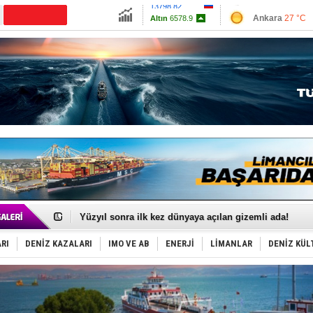
13798.82
Ankara
27 °C
Altın
6578.9
İzmir
28 °C
Dolar
47.7024
Antalya
33 °C
Euro
54.9861
Muğla
27 °C
Çanakkale
28 
35 milyon TL'lik tekne projesinde karar çıktı
İnsansız cankurtaran ihalesini BlueForge kazandı
Yüzyıl sonra ilk kez dünyaya açılan gizemli ada!
Anadolu Tersanesi EYDEP’te A sertifikası alan ilk ter
Derince, ILCA Masters Türkiye Şampiyonası’na ev sah
RI
DENİZ KAZALARI
IMO VE AB
ENERJİ
LİMANLAR
DENİZ KÜL
Tüpraş, ham petrol taşımacılığına 4 yeni tanker daha 
İTU AUV, Dünya’da 2. oldu!
LNG taşımacılığında maliyetler katlandı
PROYAD, yat mürettebatı için yurt dışı harcı için düze
Türkiye-Irak enerji hattında yeni dönem başlıyor