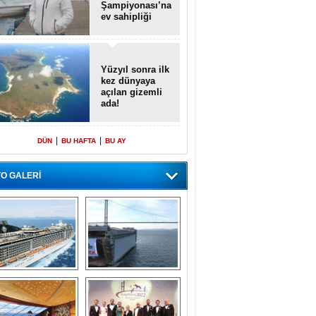
Şampiyonası’na
ev sahipliği
yapacak
Yüzyıl sonra ilk
kez dünyaya
açılan gizemli
ada!
|
|
DÜN
BU HAFTA
BU AY
O GALERİ
emi içinde gemi” 
Dünyada tek! 
konsepti ile MSC 
Denizaltı yüzer 
Splendida
havuzu intikal 
seyrine başladı