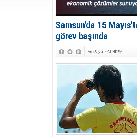
Samsun'da 15 Mayıs't
görev başında
Ana Sayfa
»
GÜNDEM