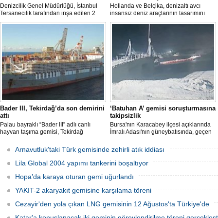
Denizcilik Genel Müdürlüğü, İstanbul
Hollanda ve Belçika, denizaltı avcı
Tersanecilik tarafından inşa edilen 2
insansız deniz araçlarının tasarımını
yeni yakıt barçının hizmete girdiğini ve
başlattı. Proje, 2 ülkenin deniz
filonun modernleşme sürecinin devam
kuvvetlerinin gelecekteki denizaltı karşıtı
ettiğini duyurdu.
yeteneklerini desteklemeyi amaçlıyor.
Bader III, Tekirdağ’da son demirini
‘Batuhan A’ gemisi soruşturmasına
attı
takipsizlik
Palau bayraklı “Bader III” adlı canlı
Bursa'nın Karacabey ilçesi açıklarında
hayvan taşıma gemisi, Tekirdağ
İmralı Adası'nın güneybatısında, geçen
açıklarına demirledi.
yıl 'Batuhan A' adlı kargo gemisinin
batmasıyla ilgili başlatılan soruşturma,
Arnavutluk'taki Türk gemisinde zehirli atık iddiası
takipsizlikle sonuçlandı.
Lila Global 2004 yapımı tankerini boşaltıyor
Hopa’da karaya oturan gemi uğurlandı
YAKIT-2 akaryakıt gemisine karşılama töreni
Cezayir'den yola çıkan LNG gemisinin 12 Ağustos'ta Türkiye'de
Katar'a konuşlanacak iki geminin görevlendirilme töreni gerçekleşti