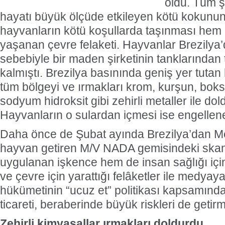
oldu. Tüm ş
hayatı büyük ölçüde etkileyen kötü kokunu
hayvanların kötü koşullarda taşınması hem 
yaşanan çevre felaketi. Hayvanlar Brezilya’d
sebebiyle bir maden şirketinin tanklarından
kalmıştı. Brezilya basınında geniş yer tutan 
tüm bölgeyi ve ırmakları krom, kurşun, boks
sodyum hidroksit gibi zehirli metaller ile dol
Hayvanların o sulardan içmesi ise engellen
Daha önce de Şubat ayında Brezilya’dan Me
hayvan getiren M/V NADA gemisindeki ska
uygulanan işkence hem de insan sağlığı için
ve çevre için yarattığı felâketler ile medyay
hükümetinin “ucuz et” politikası kapsamında
ticareti, beraberinde büyük riskleri de geti
Zehirli kimyasallar ırmakları doldurdu