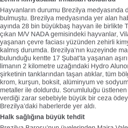
Hayvanların durumu Brezilya medyasında d
bulmuştu. Brezilya medyasında yer alan ha
ayında 28 bin büyükbaş hayvan ile birlikte 
çıkan M/V NADA gemisindeki hayvanlar, Vi
yaşanan çevre faciası yüzünden zehirli kim
kalmış durumda. Brezilya’nın kuzeyinde made
bulunduğu kentte 17 Şubat’ta yaşanan aşırı
limanın 2 kilometre uzağındaki Hydro Alunor
şirketinin tanklarından taşan atıklar, tüm bö
krom, kurşun, boksit, alüminyum ve sodyum h
metaller ile doldurdu. Sorumluluğu üstlenen 
verdiği zarar sebebiyle büyük bir ceza öde
Brezilya’daki haberlerde yer aldı.
Halk sağlığına büyük tehdit
Brezilya Barosu’nun üyelerinden Maira Vale