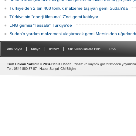
Türkiye'den 2 bin 408 tonluk malzeme taşıyan gemi Sudan'da
Türkiye'nin "enerji filosuna" 7'nci gemi katılıyor
LNG gemisi "Tessala" Türkiye'de
Sudan'a yardım malzemesi ulaştıracak gemi Mersin'den uğurland
|
|
|
|
Ana Sayfa
Künye
İletişim
Sık Kullanılanlara Ekle
RSS
Tüm Hakları Saklıdır © 2004 Deniz Haber
| İzinsiz ve kaynak gösterilmeden yayınlan
Tel : 0544 880 87 87 |
Haber Scripti
:
CM Bilişim