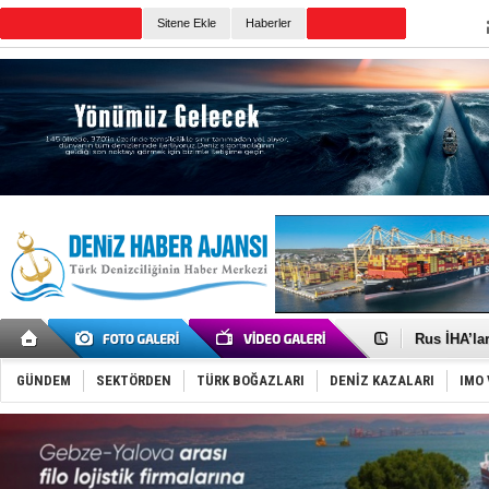
Sitene Ekle
Haberler
Günün Haberleri
Gemide 5 t
Yakıt barcı
Rus İHA’la
Karadeniz’
Tatil hesab
GÜNDEM
SEKTÖRDEN
TÜRK BOĞAZLARI
DENİZ KAZALARI
IMO 
Rusya, göl
Enejota ti
Denizcilik
Türkiye’den
‘14. Olymp