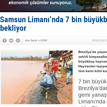
Taksi Botla
TÜRKLİM Ba
SOCAR da M
Türkiye'nin
Samsun Limanı’nda 7 bin büyük
Dünyanın e
bekliyor
Ana Sayfa
»
GEMİ
28.04.2018 1
Brezilya’da yaşan
zehirli kimyasall
büyükbaş hayvan 
Hayvanları taşıy
tüm kenti kötü ko
7 bin büyük
Brezilya’da
gemi yanaş
Limanı’nda