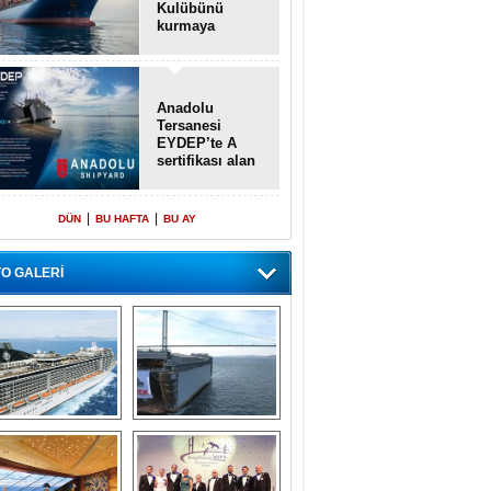
Kulübünü
kurmaya
hazırlanıyor
Anadolu
Tersanesi
EYDEP’te A
sertifikası alan
ilk tersane oldu
|
|
DÜN
BU HAFTA
BU AY
O GALERİ
emi içinde gemi” 
Dünyada tek! 
konsepti ile MSC 
Denizaltı yüzer 
Splendida
havuzu intikal 
seyrine başladı