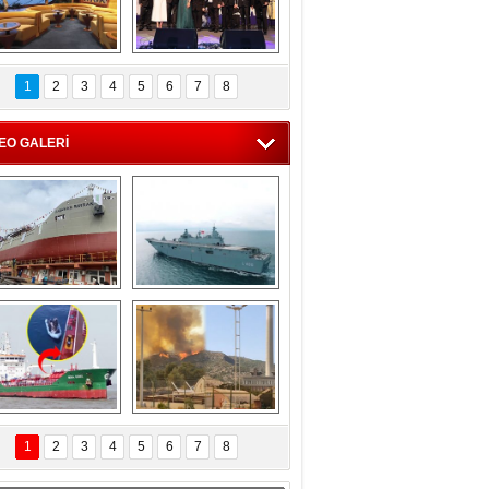
C'den 55 milyon 
5. Bosphorus Ship 
roluk turizm geliri 
Brokers Dinner, 
1
2
3
4
5
6
7
8
müjdesi
İstanbul’da yapıldı
EO GALERİ
eksan Tersanesi, 
TCG Anadolu, 
Başaran Bayrak 
tersane teknik 
tankerini suya 
seyrini tamamladı
indirdi
Göçmenlerin 
Milas’taki yangın 
imdadına Türk 
yeniden termik 
1
2
3
4
5
6
7
8
hipli MINA DENIZ 
santrallere doğru 
yetişti
ilerliyor