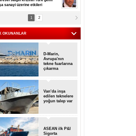
resel salgın krizinin Türk gemi
şa sanayi üzerine etkileri
1
2
pt. MESUT AZMİ GÖKSOY
lavuz kaptan kardeşlerime
hafen...
K OKUNANLAR
D-Marin,
Avrupa'nın
tekne fuarlarına
çıkarma
yapacak
Van’da inşa
edilen teknelere
yoğun talep var
ASEAN ilk P&I
Sigorta