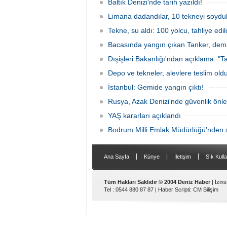
protesto gemisindeki 21 çevre aktivisti,
Baltık Denizi'nde tarih yazıldı!
günlerdir gemiden çıkmalarına izin
verilmediğini ve temel haklarının ihlal
Limana dadandılar, 10 tekneyi soydul
edildiğini öne sürdü. Mürettebatta iki
Tekne, su aldı: 100 yolcu, tahliye edil
Britanyalı aktivist de bulunuyor.
Bacasında yangın çıkan Tanker, demir
Dışişleri Bakanlığı'ndan açıklama: "Ta
Depo ve tekneler, alevlere teslim old
İstanbul: Gemide yangın çıktı!
Rusya, Azak Denizi'nde güvenlik önle
YAŞ kararları açıklandı
Bodrum Milli Emlak Müdürlüğü’nden s
|
|
|
Ana Sayfa
Künye
İletişim
Sık Kulla
Tüm Hakları Saklıdır © 2004 Deniz Haber
| İzin
Tel : 0544 880 87 87 |
Haber Scripti
:
CM Bilişim