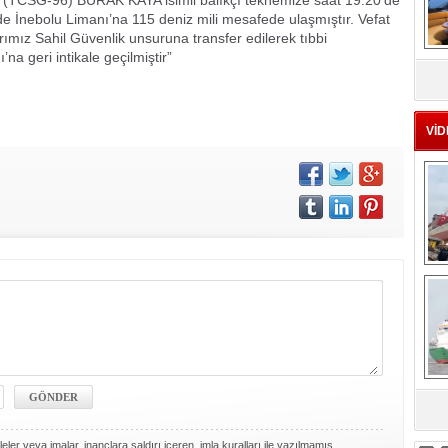
z (TCSG-96) BURAK KAYA isimli balıkçı teknemize saat 19:20’de
e İnebolu Limanı’na 115 deniz mili mesafede ulaşmıştır. Vefat
rımız Sahil Güvenlik unsuruna transfer edilerek tıbbi
a geri intikale geçilmiştir”
MS
eu
VİD
Ç
sa
ler veya imalar, inançlara saldırı içeren, imla kuralları ile yazılmamış,