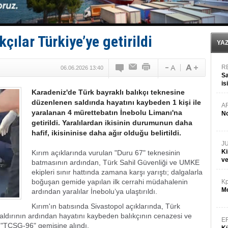
GİMBİRDER gemi inşa yan sanayinin sorunlarını tartış
35 milyon TL'lik tekne projesinde karar çıktı
İnsansız cankurtaran ihalesini BlueForge kazandı
Yüzyıl sonra ilk kez dünyaya açılan gizemli ada!
çılar Türkiye’ye getirildi
Anadolu Tersanesi EYDEP’te A sertifikası alan ilk ter
YA
R
06.06.2026 13:40
Sa
is
Karadeniz'de Türk bayraklı balıkçı teknesine
da
düzenlenen saldırıda hayatını kaybeden 1 kişi ile
A
yaralanan 4 mürettebatın İnebolu Limanı'na
No
getirildi. Yaralılardan ikisinin durumunun daha
hafif, ikisininise daha ağır olduğu belirtildi.
J
Ki
Kırım açıklarında vurulan "Duru 67" teknesinin
v
batmasının ardından, Türk Sahil Güvenliği ve UMKE
ekipleri sınır hattında zamana karşı yarıştı; dalgalarla
boğuşan gemide yapılan ilk cerrahi müdahalenin
Kp
Mo
ardından yaralılar İnebolu’ya ulaştırıldı.
Kırım'ın batısında Sivastopol açıklarında, Türk
saldırının ardından hayatını kaybeden balıkçının cenazesi ve
E
t "TCSG-96" gemisine alındı.