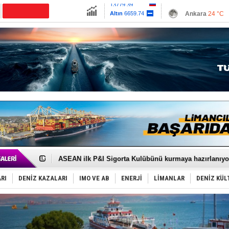
13779.39
Ankara
24 °C
Altın
6659.74
İzmir
30 °C
Dolar
47.6789
Antalya
28 °C
Euro
55.1257
Muğla
25 °C
Çanakkale
25 
D-Marin, Avrupa'nın tekne fuarlarına çıkarma yapacak
Van’da inşa edilen teknelere yoğun talep var
ASEAN ilk P&I Sigorta Kulübünü kurmaya hazırlanıyo
TAYK - Eker Olympos Regatta'da ilk start!
İstanbul ve Çanakkale: 6 ayda 40.000 gemi
RI
DENİZ KAZALARI
IMO VE AB
ENERJİ
LİMANLAR
DENİZ KÜL
TEKNOFEST ‘Mavi Vatan’ ziyaretçi kayıtları başladı!
Tersane işçilerinin direnişi, kazanımla sonuçlandı
İngiliz aktivistler, gemide mahsur kaldı!
FESCO, Karadeniz'de yeni sevkiyat taleplerini durdur
DESE, BIMCO’ya katıldı