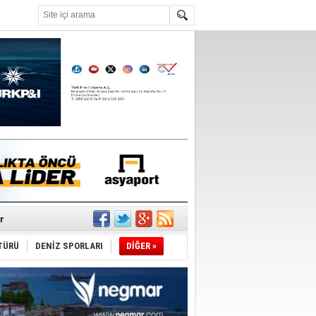
°C
r
TÜRÜ
DENİZ SPORLARI
DİĞER »
du