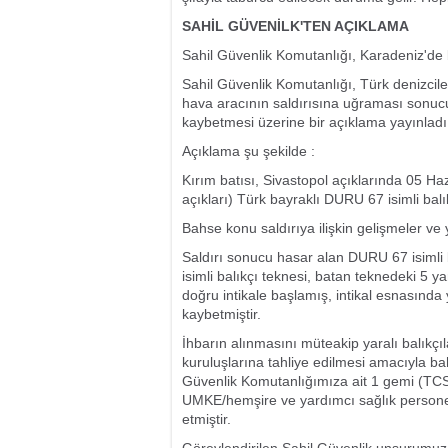
SAHİL GÜVENİLK'TEN AÇIKLAMA
Sahil Güvenlik Komutanlığı, Karadeniz'de bi
Sahil Güvenlik Komutanlığı, Türk denizcile
hava aracının saldırısına uğraması sonucu
kaybetmesi üzerine bir açıklama yayınladı
Açıklama şu şekilde :
Kırım batısı, Sivastopol açıklarında 05 Ha
açıkları) Türk bayraklı DURU 67 isimli balı
Bahse konu saldırıya ilişkin gelişmeler ve
Saldırı sonucu hasar alan DURU 67 isimli
isimli balıkçı teknesi, batan teknedeki 5 ya
doğru intikale başlamış, intikal esnasında
kaybetmiştir.
İhbarın alınmasını müteakip yaralı balıkçıla
kuruluşlarına tahliye edilmesi amacıyla ba
Güvenlik Komutanlığımıza ait 1 gemi (TCSG
UMKE/hemşire ve yardımcı sağlık personeli
etmiştir.