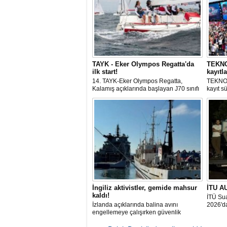
TAYK - Eker Olympos Regatta'da
TEKNOF
ilk start!
kayıtla
14. TAYK-Eker Olympos Regatta,
TEKNOF
Kalamış açıklarında başlayan J70 sınıfı
kayıt s
yarışlarıyla ilk startını verdi. İstanbul'u 10
denizci
gün boyunca yelken coşkusuyla
odaklan
buluşturacak organizasyonun ilk
tarihle
gününde 9 tekne rüzgârla buluştu.
Komutan
İngiliz aktivistler, gemide mahsur
İTU AU
kaldı!
İTÜ Sua
İzlanda açıklarında balina avını
2026'da
engellemeye çalışırken güvenlik
güçlerince durdurulan Bandero adlı