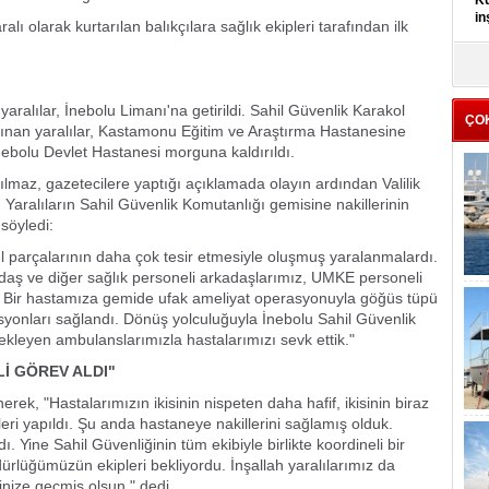
Kü
in
lı olarak kurtarılan balıkçılara sağlık ekipleri tarafından ilk
K
Kı
it
ralılar, İnebolu Limanı'na getirildi. Sahil Güvenlik Karakol
ÇO
nan yaralılar, Kastamonu Eğitim ve Araştırma Hastanesine
İnebolu Devlet Hastanesi morguna kaldırıldı.
maz, gazetecilere yaptığı açıklamada olayın ardından Valilik
i. Yaralıların Sahil Güvenlik Komutanlığı gemisine nakillerinin
söyledi:
el parçalarının daha çok tesir etmesiyle oluşmuş yaralanmalardı.
daş ve diğer sağlık personeli arkadaşlarımız, UMKE personeli
k. Bir hastamıza gemide ufak ameliyat operasyonuyla göğüs tüpü
asyonları sağlandı. Dönüş yolculuğuyla İnebolu Sahil Güvenlik
ekleyen ambulanslarımızla hastalarımızı sevk ettik."
İ GÖREV ALDI"
rek, "Hastalarımızın ikisinin nispeten daha hafif, ikisinin biraz
eri yapıldı. Şu anda hastaneye nakillerini sağlamış olduk.
 Yine Sahil Güvenliğinin tüm ekibiyle birlikte koordineli bir
lüğümüzün ekipleri bekliyordu. İnşallah yaralılarımız da
inize geçmiş olsun." dedi.