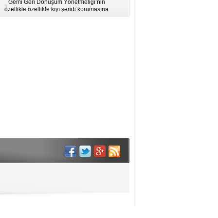
Gemi Geri Dönüşüm Yönetmeliği’nin
için Bölgesel Eğitim” Çalıştayı
özellikle özellikle kıyı şeridi korumasına
İstanbul'da düzenlendi.
ilişkin hükümlere uymadığı için AB
listesinden çıkarıldı.