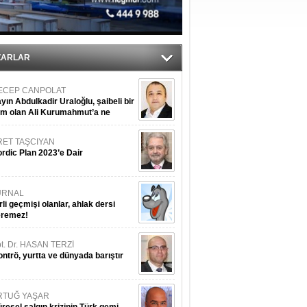
tı
sane oldu
ZARLAR
ECEP CANPOLAT
yın Abdulkadir Uraloğlu, şaibeli bir
im olan Ali Kurumahmut’a ne
nışıyorsunuz?
RET TAŞCIYAN
rdic Plan 2023’e Dair
URNAL
rli geçmişi olanlar, ahlak dersi
eremez!
t. Dr. HASAN TERZİ
ntrö, yurtta ve dünyada barıştır
RTUĞ YAŞAR