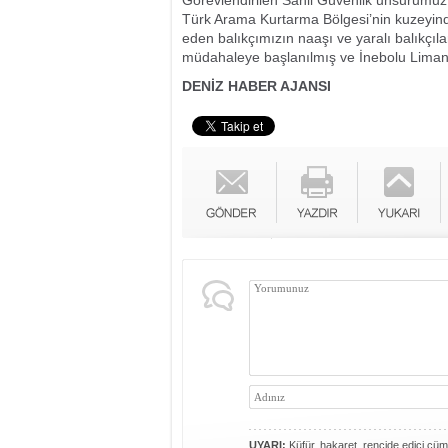
Görevlendirilen Sahil Güvenlik unsurumu
Türk Arama Kurtarma Bölgesi’nin kuzeyind
eden balıkçımızın naaşı ve yaralı balıkçıla
müdahaleye başlanılmış ve İnebolu Limanı’n
DENİZ HABER AJANSI
UYARI:
Küfür, hakaret, rencide edici cümle