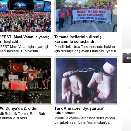
EST ‘Mavi Vatan’ ziyaretçi
Tersane işçilerinin direnişi,
rı başladı!
kazanımla sonuçlandı
EST Mavi Vatan için ziyaretçi
Pendik'teki Ursa Tersanesi'nde hakları
üreci başladı. Türkiye’nin
için direnişe başlayan Limter-İş üyesi 8
lik ve savunma teknolojilerine
işçinin mücadelesi sonuç verdi. İşveren,
IM
an etkinliği, 20-23 Ağustos
arabulucu görüşmesinde tüm
ri arasında Gölcük Tersanesi
alacakların ödenmesini kabul etti.
lığı’nda gerçekleştirilecek.
Sendika, sözlerin tutulmaması halinde
direnişin süreceğini açıkladı
V, Dünya’da 2. oldu!
Türk Armatöre 'Uyuşturucu'
tutuklaması!
ltı Robotik Takımı, RoboSub
 dünya 2.'si oldu.
Midilli ile Ayvalık arasında sefer yapan
bir şirketin sahibinin Yunanistan'da
tutuklandığı bildirildi.