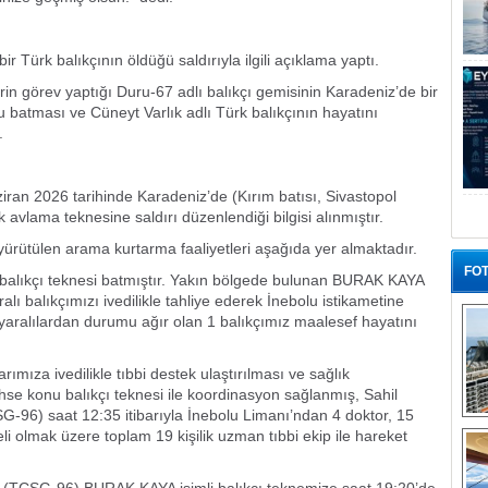
r Türk balıkçının öldüğü saldırıyla ilgili açıklama yaptı.
rin görev yaptığı Duru-67 adlı balıkçı gemisinin Karadeniz’de bir
 batması ve Cüneyt Varlık adlı Türk balıkçının hayatını
.
ziran 2026 tarihinde Karadeniz’de (Kırım batısı, Sivastopol
k avlama teknesine saldırı düzenlendiği bilgisi alınmıştır.
 yürütülen arama kurtarma faaliyetleri aşağıda yer almaktadır.
FOT
 balıkçı teknesi batmıştır. Yakın bölgede bulunan BURAK KAYA
ralı balıkçımızı ivedilikle tahliye ederek İnebolu istikametine
 yaralılardan durumu ağır olan 1 balıkçımız maalesef hayatını
rımıza ivedilikle tıbbi destek ulaştırılması ve sağlık
hse konu balıkçı teknesi ile koordinasyon sağlanmış, Sahil
-96) saat 12:35 itibarıyla İnebolu Limanı’ndan 4 doktor, 15
“G
 olmak üzere toplam 19 kişilik uzman tıbbi ekip ile hareket