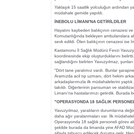
Yaklaşık 15 saatlik yolculuğun ardından yara
müdahale gemide yapıldı.
İNEBOLU LİMANI'NA GETİRİLDİLER
Hayatını kaybeden balıkçının cenazesi ve ya
Komutanlığında bekleyen ambulanslara alı
sevk edildi. Ölen balıkçının cenazesi ise 
Kastamonu İl Sağlık Müdürü Fevzi Yavuzyıl
koordinesinde ekip oluşturduklarını belirtt
sağlandığını belirten Yavuzyılmaz, şunları 
"Dört tane yaralımız vardı. Bunlar şarapn
Aramızda acil tıp uzmanı, dört hekim arka
arkadaşlarımızla ilk müdahalelerini yaptı
takıldı. Diğerlerinin pansuman ve stabiliz
Limanı'na hastalarımızı getirdik. Burada b
"OPERASYONDA 18 SAĞLIK PERSONEL
Yavuzyılmaz, yaralıların durumlarına değine
daha ağır yaralanmaları var. İlk müdahalel
Operasyonda 18 sağlık personeli görev aldı.
şekilde burada da limanda yine AFAD Müdür
şifayla taburcu edilecek duruma gelir. Hep