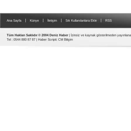
|
|
|
|
Ana Sayfa
Künye
İletişim
Sık Kullanılanlara Ekle
RSS
Tüm Hakları Saklıdır © 2004 Deniz Haber
| İzinsiz ve kaynak gösterilmeden yayınlan
Tel : 0544 880 87 87 |
Haber Scripti
:
CM Bilişim