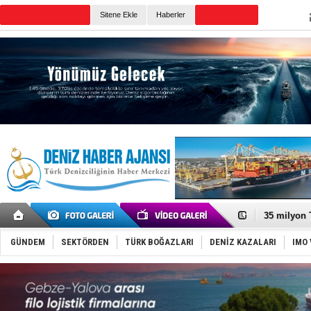
TURKISH MARITIME
Sitene Ekle
Haberler
CANLI YAYIN
Günün Haberleri
DESE, BIMC
GİMBİRDER 
35 milyon T
İnsansız c
Yüzyıl son
GÜNDEM
SEKTÖRDEN
TÜRK BOĞAZLARI
DENİZ KAZALARI
IMO 
Anadolu Te
Derince, I
Tüpraş, ha
İTU AUV, D
LNG taşıma