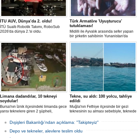
İTU AUV, Dünya’da 2. oldu!
Türk Armatöre 'Uyuşturucu'
tutuklaması!
İTÜ Sualtı Robotik Takımı, RoboSub
2026'da dünya 2.'si oldu.
Midilli ile Ayvalık arasında sefer yapan
bir şirketin sahibinin Yunanistan'da
tutuklandığı bildirildi.
Limana dadandılar, 10 tekneyi
Tekne, su aldı: 100 yolcu, tahliye
soydular!
edildi
Bursa'nın İznik ilçesindeki limanda gece
Muğla'nın Fethiye ilçesinde bir gezi
yarısı teknelere giren 2 şüpheli,
teknesinin su alması sebebiyle, teknede
elektronik cihazlar ve değerli eşyalar
bulunan 100 yolcu tahliye edildi,
çaldı. Olay, güvenlik kameralarına
teknenin batmaması için bölgede
Dışişleri Bakanlığı'ndan açıklama: "Takipteyiz"
yansıdı, tekne sahiplerinin ihbarıyla
kurtarma çalışması başlatıldı.
jandarma inceleme başlattı.
Depo ve tekneler, alevlere teslim oldu