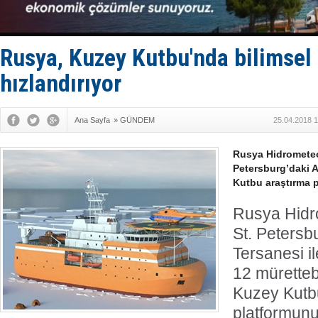
PROYAD, yat
Türkiye-Ir
Türk Armat
Deniz turi
Rusya, Kuzey Kutbu'nda bilimsel 
DÖDER, 28.
hızlandırıyor
Ana Sayfa
»
GÜNDEM
25.04.2018 1
Rusya Hidrometeor
Petersburg’daki A
Kutbu araştırma p
Rusya Hidro
St. Petersb
Tersanesi il
12 müretteb
Kuzey Kutb
platformunun