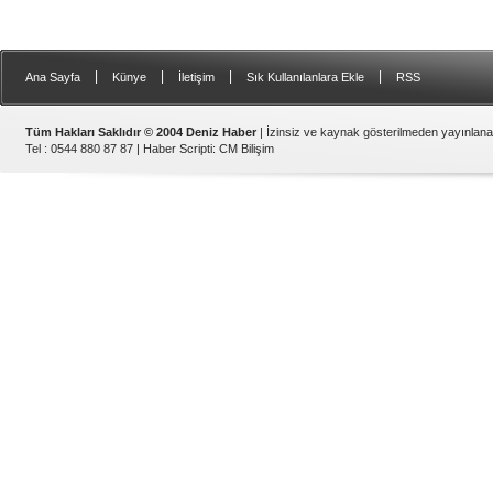
|
|
|
|
Ana Sayfa
Künye
İletişim
Sık Kullanılanlara Ekle
RSS
Tüm Hakları Saklıdır © 2004 Deniz Haber
| İzinsiz ve kaynak gösterilmeden yayınlan
Tel : 0544 880 87 87 |
Haber Scripti
:
CM Bilişim