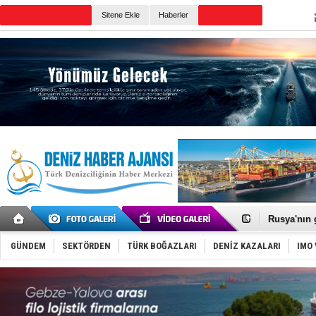
Sitene Ekle
Haberler
Günün Haberleri
Dünyanın e
Hürmüz’de
Rusya'nın g
Keşfedildi
D-Marin, A
GÜNDEM
SEKTÖRDEN
TÜRK BOĞAZLARI
DENİZ KAZALARI
IMO 
Van’da inş
ASEAN ilk 
TAYK - Eke
İstanbul v
TEKNOFEST 