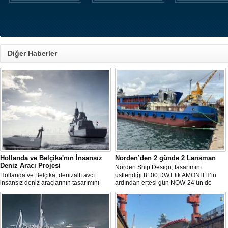
Diğer Haberler
Hollanda ve Belçika'nın İnsansız
Norden’den 2 günde 2 Lansman
Deniz Aracı Projesi
Norden Ship Design, tasarımını
Hollanda ve Belçika, denizaltı avcı
üstlendiği 8100 DWT’lik AMONITH’in
insansız deniz araçlarının tasarımını
ardından ertesi gün NOW-24’ün de
başlattı. Proje, 2 ülkenin deniz
denize kavuşmasını kutladı.
kuvvetlerinin gelecekteki denizaltı karşıtı
yeteneklerini desteklemeyi amaçlıyor.