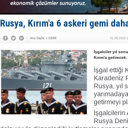
Tersane işç
İngiliz akt
FESCO, Kar
DESE, BIMC
Rusya, Kırım'a 6 askeri gemi dah
GİMBİRDER 
Ana Sayfa
»
GEMİ
01.08.2018 1
İşgalciler yıl so
Kırım'a getirecek.
İşgal ettiği
Karadeniz F
Rusya, yıl 
yarımadaya
getirmeyi pl
İşgalcilerin
Rusya Deni