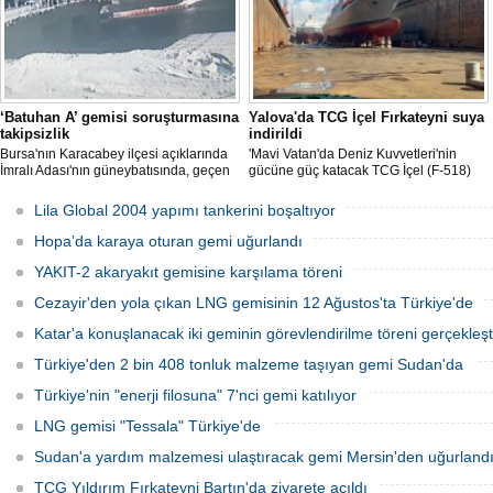
‘Batuhan A’ gemisi soruşturmasına
Yalova'da TCG İçel Fırkateyni suya
takipsizlik
indirildi
Bursa'nın Karacabey ilçesi açıklarında
'Mavi Vatan'da Deniz Kuvvetleri'nin
İmralı Adası'nın güneybatısında, geçen
gücüne güç katacak TCG İçel (F-518)
yıl 'Batuhan A' adlı kargo gemisinin
isimli istif sınıfı fırkateyni, Yalova'da
batmasıyla ilgili başlatılan soruşturma,
düzenlenen törenle suya indirildi.
Lila Global 2004 yapımı tankerini boşaltıyor
takipsizlikle sonuçlandı.
Hopa’da karaya oturan gemi uğurlandı
YAKIT-2 akaryakıt gemisine karşılama töreni
Cezayir'den yola çıkan LNG gemisinin 12 Ağustos'ta Türkiye'de
Katar'a konuşlanacak iki geminin görevlendirilme töreni gerçekleşti
Türkiye'den 2 bin 408 tonluk malzeme taşıyan gemi Sudan'da
Türkiye'nin "enerji filosuna" 7'nci gemi katılıyor
LNG gemisi "Tessala" Türkiye'de
Sudan'a yardım malzemesi ulaştıracak gemi Mersin'den uğurland
TCG Yıldırım Fırkateyni Bartın'da ziyarete açıldı