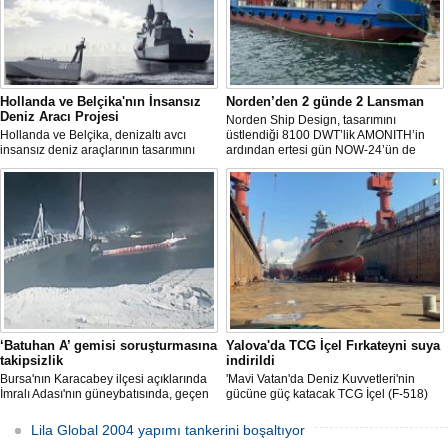
Hollanda ve Belçika'nın İnsansız
Norden’den 2 günde 2 Lansman
Deniz Aracı Projesi
Norden Ship Design, tasarımını
Hollanda ve Belçika, denizaltı avcı
üstlendiği 8100 DWT’lik AMONITH’in
insansız deniz araçlarının tasarımını
ardından ertesi gün NOW-24’ün de
başlattı. Proje, 2 ülkenin deniz
denize kavuşmasını kutladı.
kuvvetlerinin gelecekteki denizaltı karşıtı
yeteneklerini desteklemeyi amaçlıyor.
‘Batuhan A’ gemisi soruşturmasına
Yalova'da TCG İçel Fırkateyni suya
takipsizlik
indirildi
Bursa'nın Karacabey ilçesi açıklarında
'Mavi Vatan'da Deniz Kuvvetleri'nin
İmralı Adası'nın güneybatısında, geçen
gücüne güç katacak TCG İçel (F-518)
yıl 'Batuhan A' adlı kargo gemisinin
isimli istif sınıfı fırkateyni, Yalova'da
batmasıyla ilgili başlatılan soruşturma,
düzenlenen törenle suya indirildi.
Lila Global 2004 yapımı tankerini boşaltıyor
takipsizlikle sonuçlandı.