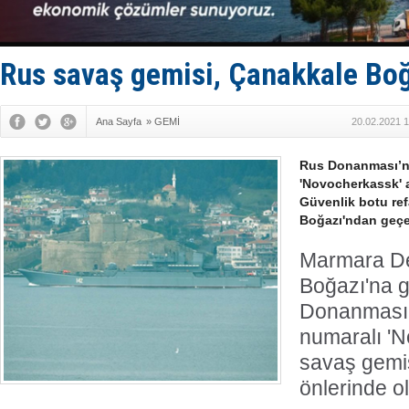
TAYK - Eke
İstanbul v
TEKNOFEST 
Tersane işç
Rus savaş gemisi, Çanakkale Boğ
İngiliz akt
Ana Sayfa
»
GEMİ
20.02.2021 1
Rus Donanması’na
'Novocherkassk' a
Güvenlik botu re
Boğazı'ndan geçer
Marmara De
Boğazı'na g
Donanması’
numaralı 'N
savaş gemi
önlerinde o