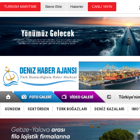
TURKISH MARITIME
Sitene Ekle
Haberler
CANLI YAYIN
Günün Haberleri
TÜRKLİM Ba
SOCAR da M
Türkiye'nin
Dünyanın e
Hürmüz’de
GÜNDEM
SEKTÖRDEN
TÜRK BOĞAZLARI
DENİZ KAZALARI
IMO 
Rusya'nın g
Keşfedildi
D-Marin, A
Van’da inş
ASEAN ilk 