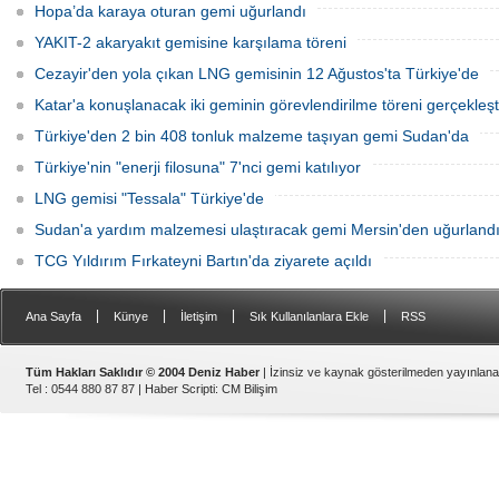
Hopa’da karaya oturan gemi uğurlandı
YAKIT-2 akaryakıt gemisine karşılama töreni
Cezayir'den yola çıkan LNG gemisinin 12 Ağustos'ta Türkiye'de
Katar'a konuşlanacak iki geminin görevlendirilme töreni gerçekleşti
Türkiye'den 2 bin 408 tonluk malzeme taşıyan gemi Sudan'da
Türkiye'nin "enerji filosuna" 7'nci gemi katılıyor
LNG gemisi "Tessala" Türkiye'de
Sudan'a yardım malzemesi ulaştıracak gemi Mersin'den uğurland
TCG Yıldırım Fırkateyni Bartın'da ziyarete açıldı
|
|
|
|
Ana Sayfa
Künye
İletişim
Sık Kullanılanlara Ekle
RSS
Tüm Hakları Saklıdır © 2004 Deniz Haber
| İzinsiz ve kaynak gösterilmeden yayınlan
Tel : 0544 880 87 87 |
Haber Scripti
:
CM Bilişim