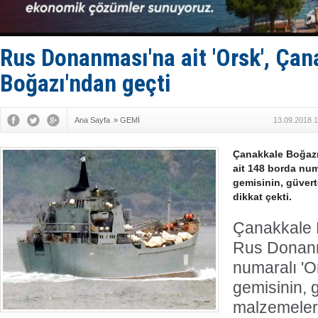
Türkiye-Ir
Türk Armat
Deniz turi
DÖDER, 28.
Rus Donanması'na ait 'Orsk', Çan
Fairline, T
Boğazı'ndan geçti
Ana Sayfa
»
GEMİ
13.09.2018 1
Çanakkale Boğaz
ait 148 borda num
gemisinin, güvert
dikkat çekti.
Çanakkale 
Rus Donanm
numaralı 'O
gemisinin, 
malzemeler 