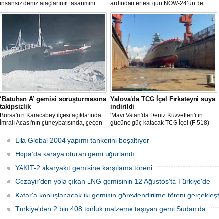
insansız deniz araçlarının tasarımını
ardından ertesi gün NOW-24’ün de
başlattı. Proje, 2 ülkenin deniz
denize kavuşmasını kutladı.
kuvvetlerinin gelecekteki denizaltı karşıtı
yeteneklerini desteklemeyi amaçlıyor.
‘Batuhan A’ gemisi soruşturmasına
Yalova'da TCG İçel Fırkateyni suya
takipsizlik
indirildi
Bursa'nın Karacabey ilçesi açıklarında
'Mavi Vatan'da Deniz Kuvvetleri'nin
İmralı Adası'nın güneybatısında, geçen
gücüne güç katacak TCG İçel (F-518)
yıl 'Batuhan A' adlı kargo gemisinin
isimli istif sınıfı fırkateyni, Yalova'da
batmasıyla ilgili başlatılan soruşturma,
düzenlenen törenle suya indirildi.
Lila Global 2004 yapımı tankerini boşaltıyor
takipsizlikle sonuçlandı.
Hopa’da karaya oturan gemi uğurlandı
YAKIT-2 akaryakıt gemisine karşılama töreni
Cezayir'den yola çıkan LNG gemisinin 12 Ağustos'ta Türkiye'de
Katar'a konuşlanacak iki geminin görevlendirilme töreni gerçekleşti
Türkiye'den 2 bin 408 tonluk malzeme taşıyan gemi Sudan'da