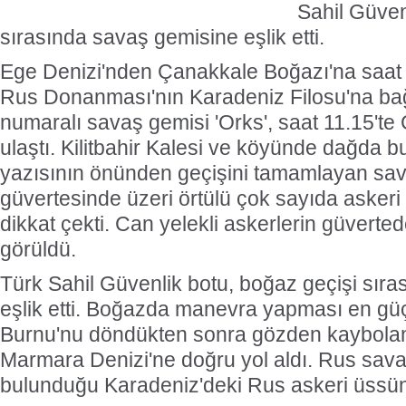
Sahil Güven
sırasında savaş gemisine eşlik etti.
Ege Denizi'nden Çanakkale Boğazı'na saat 
Rus Donanması'nın Karadeniz Filosu'na bağ
numaralı savaş gemisi 'Orks', saat 11.15'te
ulaştı. Kilitbahir Kalesi ve köyünde dağda b
yazısının önünden geçişini tamamlayan sav
güvertesinde üzeri örtülü çok sayıda aske
dikkat çekti. Can yelekli askerlerin güverte
görüldü.
Türk Sahil Güvenlik botu, boğaz geçişi sır
eşlik etti. Boğazda manevra yapması en gü
Burnu'nu döndükten sonra gözden kaybola
Marmara Denizi'ne doğru yol aldı. Rus sava
bulunduğu Karadeniz'deki Rus askeri üssüne