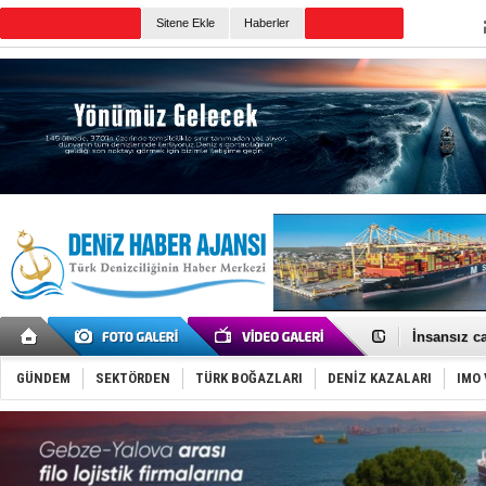
TURKISH MARITIME
Sitene Ekle
Haberler
CANLI YAYIN
Günün Haberleri
GİMBİRDER 
35 milyon T
İnsansız c
Yüzyıl son
Anadolu Te
GÜNDEM
SEKTÖRDEN
TÜRK BOĞAZLARI
DENİZ KAZALARI
IMO 
Derince, I
Tüpraş, ha
İTU AUV, D
LNG taşıma
PROYAD, yat