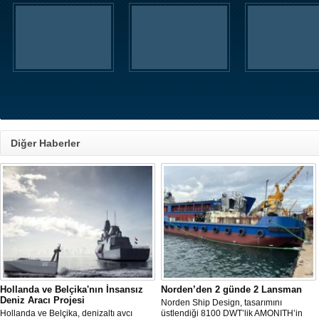
Diğer Haberler
Hollanda ve Belçika'nın İnsansız
Norden’den 2 günde 2 Lansman
Deniz Aracı Projesi
Norden Ship Design, tasarımını
Hollanda ve Belçika, denizaltı avcı
üstlendiği 8100 DWT’lik AMONITH’in