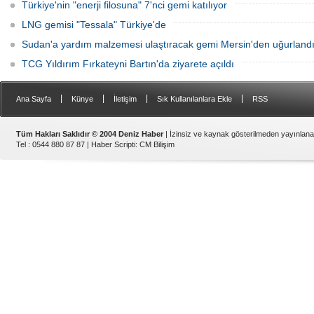
Türkiye'nin "enerji filosuna" 7'nci gemi katılıyor
LNG gemisi "Tessala" Türkiye'de
Sudan'a yardım malzemesi ulaştıracak gemi Mersin'den uğurland
TCG Yıldırım Fırkateyni Bartın'da ziyarete açıldı
|
|
|
|
Ana Sayfa
Künye
İletişim
Sık Kullanılanlara Ekle
RSS
Tüm Hakları Saklıdır © 2004 Deniz Haber
| İzinsiz ve kaynak gösterilmeden yayınlan
Tel : 0544 880 87 87 |
Haber Scripti
:
CM Bilişim