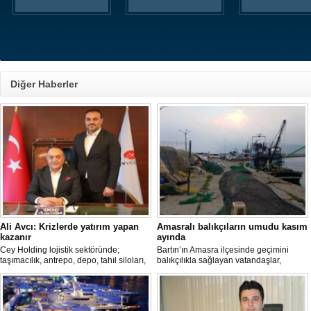
Diğer Haberler
Ali Avcı: Krizlerde yatırım yapan
Amasralı balıkçıların umudu kasım
kazanır
ayında
Cey Holding lojistik sektöründe;
Bartın’ın Amasra ilçesinde geçimini
taşımacılık, antrepo, depo, tahıl siloları,
balıkçılıkla sağlayan vatandaşlar,
kombine taşımacılık, ulus lararası liman
sezonun kötü başlamasından şikayet
işletmeciliği, güneş enerjisi üretimi ve
etti.
çevre hizmetlerinde büyük yatırımlar
yaparak hizmet sektöründe öncülüğünü