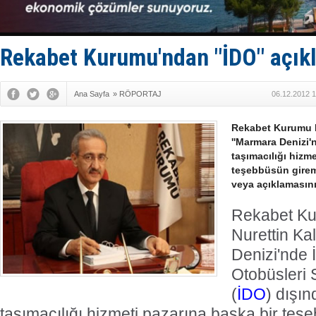
Hürmüz’de
Rusya'nın g
Keşfedildi
D-Marin, A
Rekabet Kurumu'ndan "İDO" açık
Van’da inş
Ana Sayfa
»
RÖPORTAJ
06.12.2012 1
Rekabet Kurumu B
''Marmara Denizi'
taşımacılığı hizme
teşebbüsün girem
veya açıklamasını
Rekabet Ku
Nurettin Kal
Denizi'nde 
Otobüsleri 
(
İDO
) dışı
taşımacılığı hizmeti pazarına başka bir te