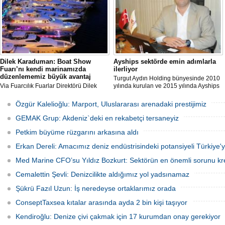
sürdürüyor.
Dilek Karaduman: Boat Show
Ayships sektörde emin adımlarla
Fuarı’nı kendi marinamızda
ilerliyor
düzenlememiz büyük avantaj
Turgut Aydın Holding bünyesinde 2010
Via Fuarcılık Fuarlar Direktörü Dilek
yılında kurulan ve 2015 yılında Ayships
Karaduman, sektörde aynı tarihe denk
ismi ilave edilen Aydın Deniz
gelen Anadolu ve Avrupa tarafında iki
işletmeciliği A.Ş, kısa sürede sektörde
Özgür Kalelioğlu: Marport, Uluslararası arenadaki prestijimiz
fuar olmasının biraz sıkıntı olduğunu
adından sıkça söz ettirmeye başladı.
ancak avantajlı oldukları konunun fuarı
GEMAK Grup: Akdeniz`deki en rekabetçi tersaneyiz
kendi marinalarında yapmaları
olduğunu söyledi.
Petkim büyüme rüzgarını arkasına aldı
Erkan Dereli: Amacımız deniz endüstrisindeki potansiyeli Türkiye
Med Marine CFO’su Yıldız Bozkurt: Sektörün en önemli sorunu k
Cemalettin Şevli: Denizcilikte aldığımız yol yadsınamaz
Şükrü Fazıl Uzun: İş neredeyse ortaklarımız orada
ConseptTaxsea kıtalar arasında ayda 2 bin kişi taşıyor
Kendiroğlu: Denize çivi çakmak için 17 kurumdan onay gerekiyor