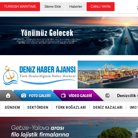
Sitene Ekle
Haberler
Günün Haberleri
Rusya, göl
Enejota ti
Denizcilik
Türkiye’den
‘14. Olymp
GÜNDEM
SEKTÖRDEN
TÜRK BOĞAZLARI
DENİZ KAZALARI
IMO 
Taksi Botla
TÜRKLİM Ba
SOCAR da M
Türkiye'nin
Dünyanın e