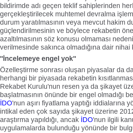
bildirimde adı geçen teklif sahiplerinden her
gerçekleştirilecek muhtemel devralma işle
durum yaratılmasının veya mevcut hakim 
güçlendirilmesinin ve böylece rekabetin ön
azaltılmasının söz konusu olmaması nedeniy
verilmesinde sakınca olmadığına dair nihai ka
''İncelemeye engel yok''
Özelleştirme sonrası oluşan piyasalar da d
herhangi bir piyasada rekabetin kısıtlanm
Rekabet Kurulu'nun resen ya da şikayet üz
başlatmasının önünde bir engel olmadığı bel
İDO
'nun aşırı fiyatlama yaptığı iddialarına
intikal eden çok sayıda şikayet üzerine 2012
araştırma yapıldığı, ancak
İDO
'nun ilgili ka
uygulamalarda bulunduğu yönünde bir bul