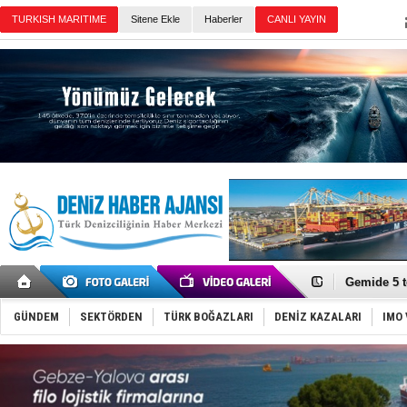
TURKISH MARITIME
Sitene Ekle
Haberler
CANLI YAYIN
Günün Haberleri
Dron saldı
'REGAL 1' i
Gemide 5 t
Yakıt barcı
Rus İHA’la
Karadeniz’
GÜNDEM
SEKTÖRDEN
TÜRK BOĞAZLARI
DENİZ KAZALARI
IMO 
Tatil hesab
Rusya, göl
Enejota ti
Denizcilik
Türkiye’den