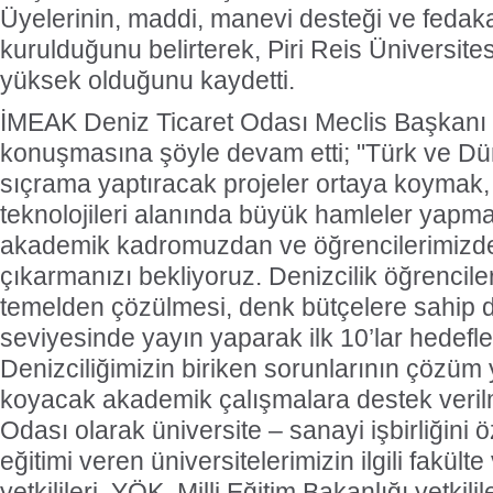
Üyelerinin, maddi, manevi desteği ve fedakar
kurulduğunu belirterek, Piri Reis Üniversites
yüksek olduğunu kaydetti.
İMEAK Deniz Ticaret Odası Meclis Başkanı 
konuşmasına şöyle devam etti; "Türk ve Dün
sıçrama yaptıracak projeler ortaya koymak
teknolojileri alanında büyük hamleler yapmak
akademik kadromuzdan ve öğrencilerimizde
çıkarmanızı bekliyoruz. Denizcilik öğrencile
temelden çözülmesi, denk bütçelere sahip di
seviyesinde yayın yaparak ilk 10’lar hedefle
Denizciliğimizin biriken sorunlarının çözüm y
koyacak akademik çalışmalara destek verilm
Odası olarak üniversite – sanayi işbirliğini öz
eğitimi veren üniversitelerimizin ilgili fakült
yetkilileri. YÖK, Milli Eğitim Bakanlığı yetkili