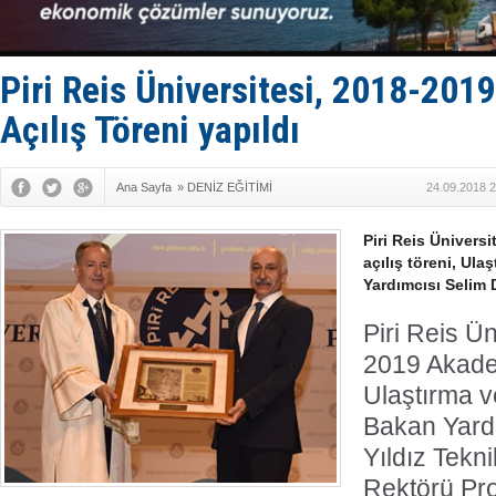
‘14. Olymp
Taksi Botla
TÜRKLİM Ba
SOCAR da M
Piri Reis Üniversitesi, 2018-201
Açılış Töreni yapıldı
Ana Sayfa
»
DENİZ EĞİTİMİ
24.09.2018 2
Piri Reis Ünivers
açılış töreni, Ula
Yardımcısı Selim D
Piri Reis Ün
2019 Akademi
Ulaştırma v
Bakan Yard
Yıldız Tekni
Rektörü Pro