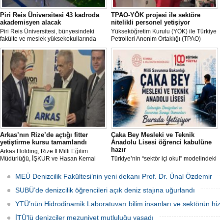
Piri Reis Üniversitesi 43 kadroda
TPAO-YÖK projesi ile sektöre
akademisyen alacak
nitelikli personel yetişiyor
Piri Reis Üniversitesi, bünyesindeki
Yükseköğretim Kurulu (YÖK) ile Türkiye
fakülte ve meslek yüksekokullarında
Petrolleri Anonim Ortaklığı (TPAO)
görevlendirilmek üzere toplam 43
arasında imzalanan protokolle hayata
akademisyen alımı yapacağını duyurdu.
geçirilen "Açık Deniz Teknolojisi"
Başvurular 10 Ağustos 2026 tarihine
programları sektöre nitelikli personel
kadar devam edecek.
yetiştiriyor.
Arkas’nın Rize’de açtığı fitter
Çaka Bey Mesleki ve Teknik
yetiştirme kursu tamamlandı
Anadolu Lisesi öğrenci kabulüne
hazır
Arkas Holding, Rize İl Milli Eğitim
Müdürlüğü, İŞKUR ve Hasan Kemal
Türkiye’nin “sektör içi okul” modelindeki
Yardımcı MTAL iş birliği ile açılan Gemi
öncü uygulamalarından Millî Savunma
Tamir Ustası (Fitter) Yetiştirme Kursu’
Bakanlığı Çaka Bey Mesleki ve Teknik
MEÜ Denizcilik Fakültesi’nin yeni dekanı Prof. Dr. Ünal Özdemir
tamamlandı. Kursu başarıyla
Anadolu Lisesi, ilk öğrencilerini kabul
tamamlayıp sınavı geçecek adaylar
etmeye hazırlanıyor.
SUBÜ’de denizcilik öğrencileri açık deniz stajına uğurlandı
Arkas Deniz Ticaret Filosu’nda görev
alacak.
YTÜ’nün Hidrodinamik Laboratuvarı bilim insanları ve sektörün hi
İTÜ'lü denizciler mezuniyet mutluluğu yaşadı