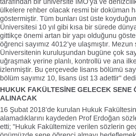
tarafından bir üniversite IMO’ya ve denizcil
ülkelere rehber olacak resmi bir doküman h
göstermiştir. Tüm bunları üst üste koyduğu
Üniversitesi 10 yıl gibi kısa bir sürede düny
gittikçe önemi artan bir yapı olduğunu göste
öğrenci sayımız 4012’ye ulaşmıştır. Mezun
Üniversitenin kuruluşundan bugüne çok sa
uğraşmak yerine planlı, kontrollü ve ana ilke
izlenmiştir. Bu çerçevede lisans bölümü say
bölüm sayımız 10, lisans üst 13 adettir" dedi
HUKUK FAKÜLTESİNE GELECEK SENE 
ALINACAK
16 Şubat 2018’de kurulan Hukuk Fakültesin
alamadıklarını kaydeden Prof Erdoğan sözl
etti; "Hukuk Fakültemize verilen sözlerin geçe
önümüzde sene öğrenci almayı hedeflemek