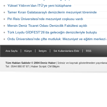
Yüksel Yıldırım’dan İTÜ'ye yeni kütüphane
Tamer Kıran Galatasaraylı denizcilerin mezuniyet töreninde
Piri Reis Üniversitesi'nde mezuniyet coşkusu vardı
Mersin Deniz Ticaret Odası Denizcilik Fakültesi açıldı
Türk Loydu GİDFEST'26’da geleceğin denizcileriyle buluştu
Ordu Üniversitesi’nde çifte mutluluk: Mezuniyet ve eğitim merkezi a
|
|
|
|
Ana Sayfa
Künye
İletişim
Sık Kullanılanlara Ekle
RSS
Tüm Hakları Saklıdır © 2004 Deniz Haber
| İzinsiz ve kaynak gösterilmeden yayınlan
Tel : 0544 880 87 87 |
Haber Scripti
:
CM Bilişim