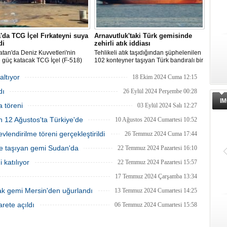
'da TCG İçel Fırkateyni suya
Arnavutluk'taki Türk gemisinde
di
zehirli atık iddiası
atan'da Deniz Kuvvetleri'nin
Tehlikeli atık taşıdığından şüphelenilen
 güç katacak TCG İçel (F-518)
102 konteyner taşıyan Türk bandıralı bir
stif sınıfı fırkateyni, Yalova'da
geminin Arnavutluk'a yanaşması, bir
nen törenle suya indirildi.
izleme kuruluşunun uyarısı üzerine
altıyor
18 Ekim 2024 Cuma 12:15
yetkililer tarafından engellendi.
dı
26 Eylül 2024 Perşembe 00:28
IM
 töreni
03 Eylül 2024 Salı 12:27
n 12 Ağustos'ta Türkiye'de
10 Ağustos 2024 Cumartesi 10:52
lendirilme töreni gerçekleştirildi
26 Temmuz 2024 Cuma 17:44
me taşıyan gemi Sudan'da
22 Temmuz 2024 Pazartesi 16:10
 katılıyor
22 Temmuz 2024 Pazartesi 15:57
17 Temmuz 2024 Çarşamba 13:34
ak gemi Mersin'den uğurlandı
13 Temmuz 2024 Cumartesi 14:25
rete açıldı
06 Temmuz 2024 Cumartesi 15:58