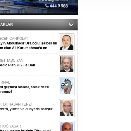
sane oldu
ZARLAR
ECEP CANPOLAT
yın Abdulkadir Uraloğlu, şaibeli bir
im olan Ali Kurumahmut’a ne
nışıyorsunuz?
RET TAŞCIYAN
rdic Plan 2023’e Dair
URNAL
rli geçmişi olanlar, ahlak dersi
eremez!
t. Dr. HASAN TERZİ
ntrö, yurtta ve dünyada barıştır
RTUĞ YAŞAR