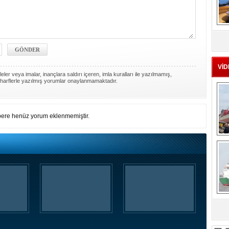
MS
eu
VİD
ler veya imalar, inançlara saldırı içeren, imla kuralları ile yazılmamış,
harflerle yazılmış yorumlar onaylanmamaktadır.
ere henüz yorum eklenmemiştir.
Ç
sa