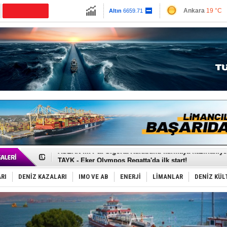
13779.39
Ankara
19 °C
Altın
6659.71
İzmir
28 °C
Dolar
47.6791
Antalya
26 °C
Euro
55.1258
Muğla
21 °C
Çanakkale
20 
D-Marin, Avrupa'nın tekne fuarlarına çıkarma yapacak
Van’da inşa edilen teknelere yoğun talep var
ASEAN ilk P&I Sigorta Kulübünü kurmaya hazırlanıyo
TAYK - Eker Olympos Regatta'da ilk start!
İstanbul ve Çanakkale: 6 ayda 40.000 gemi
TEKNOFEST ‘Mavi Vatan’ ziyaretçi kayıtları başladı!
RI
DENİZ KAZALARI
IMO VE AB
ENERJİ
LİMANLAR
DENİZ KÜL
Tersane işçilerinin direnişi, kazanımla sonuçlandı
İngiliz aktivistler, gemide mahsur kaldı!
FESCO, Karadeniz'de yeni sevkiyat taleplerini durdur
DESE, BIMCO’ya katıldı
GİMBİRDER gemi inşa yan sanayinin sorunlarını tartış