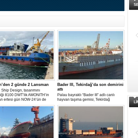
S
n’den 2 günde 2 Lansman
Bader III, Tekirdağ’da son demirini
attı
Ship Design, tasarımını
diği 8100 DWT’lik AMONITH’in
Palau bayraklı “Bader III” adlı canlı
an ertesi gün NOW-24’ün de
hayvan taşıma gemisi, Tekirdağ
L
kavuşmasını kutladı.
açıklarına demirledi.