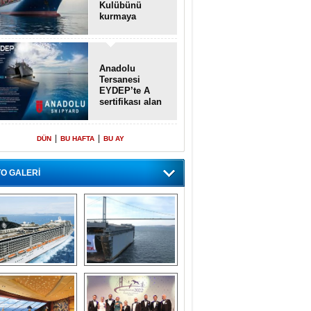
Kulübünü
kurmaya
hazırlanıyor
Anadolu
Tersanesi
EYDEP’te A
sertifikası alan
ilk tersane oldu
|
|
DÜN
BU HAFTA
BU AY
O GALERİ
emi içinde gemi” 
Dünyada tek! 
konsepti ile MSC 
Denizaltı yüzer 
Splendida
havuzu intikal 
seyrine başladı