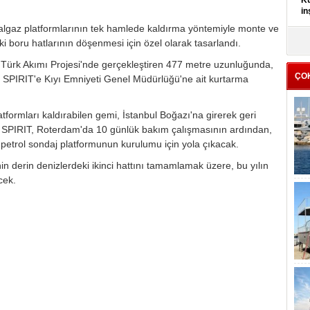
Kü
in
lgaz platformlarının tek hamlede kaldırma yöntemiyle monte ve
K
i boru hatlarının döşenmesi için özel olarak tasarlandı.
Kı
it
ez Türk Akımı Projesi'nde gerçekleştiren 477 metre uzunluğunda,
ÇO
SPIRIT'e Kıyı Emniyeti Genel Müdürlüğü'ne ait kurtarma
atformları kaldırabilen gemi, İstanbul Boğazı'na girerek geri
SPIRIT, Roterdam'da 10 günlük bakım çalışmasının ardından,
r petrol sondaj platformunun kurulumu için yola çıkacak.
 derin denizlerdeki ikinci hattını tamamlamak üzere, bu yılın
cek.