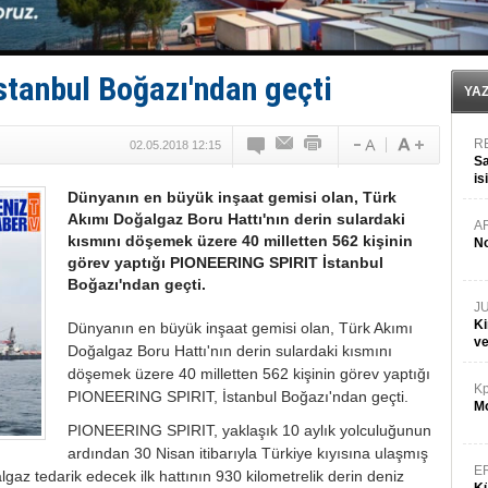
35 milyon TL'lik tekne projesinde karar çıktı
İnsansız cankurtaran ihalesini BlueForge kazandı
Yüzyıl sonra ilk kez dünyaya açılan gizemli ada!
Anadolu Tersanesi EYDEP’te A sertifikası alan ilk ter
stanbul Boğazı'ndan geçti
YA
R
02.05.2018 12:15
Sa
is
Dünyanın en büyük inşaat gemisi olan, Türk
da
Akımı Doğalgaz Boru Hattı'nın derin sulardaki
A
kısmını döşemek üzere 40 milletten 562 kişinin
No
görev yaptığı PIONEERING SPIRIT İstanbul
Boğazı'ndan geçti.
J
Ki
Dünyanın en büyük inşaat gemisi olan, Türk Akımı
v
Doğalgaz Boru Hattı'nın derin sulardaki kısmını
döşemek üzere 40 milletten 562 kişinin görev yaptığı
Kp
PIONEERING SPIRIT, İstanbul Boğazı'ndan geçti.
Mo
PIONEERING SPIRIT, yaklaşık 10 aylık yolculuğunun
ardından 30 Nisan itibarıyla Türkiye kıyısına ulaşmış
E
gaz tedarik edecek ilk hattının 930 kilometrelik derin deniz