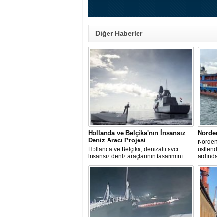
Diğer Haberler
Hollanda ve Belçika'nın İnsansız
Norde
Deniz Aracı Projesi
Norden 
Hollanda ve Belçika, denizaltı avcı
üstlen
insansız deniz araçlarının tasarımını
ardınd
başlattı. Proje, 2 ülkenin deniz
denize 
kuvvetlerinin gelecekteki denizaltı karşıtı
yeteneklerini desteklemeyi amaçlıyor.