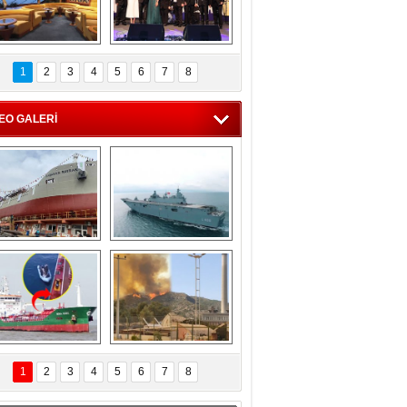
C'den 55 milyon 
5. Bosphorus Ship 
roluk turizm geliri 
Brokers Dinner, 
1
2
3
4
5
6
7
8
müjdesi
İstanbul’da yapıldı
EO GALERİ
eksan Tersanesi, 
TCG Anadolu, 
Başaran Bayrak 
tersane teknik 
tankerini suya 
seyrini tamamladı
indirdi
Göçmenlerin 
Milas’taki yangın 
imdadına Türk 
yeniden termik 
1
2
3
4
5
6
7
8
hipli MINA DENIZ 
santrallere doğru 
yetişti
ilerliyor