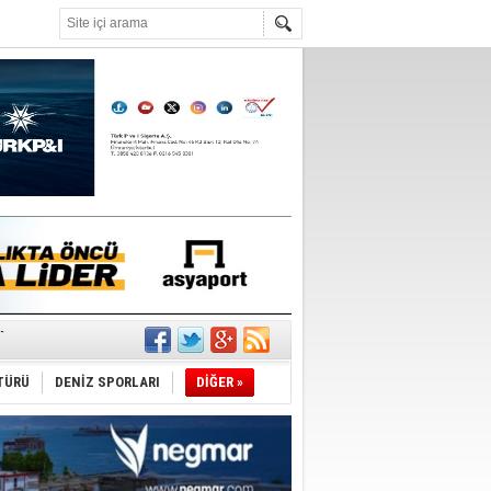
°C
r
TÜRÜ
DENİZ SPORLARI
DİĞER »
du
tı