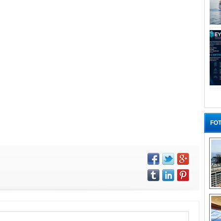
FOT
“G