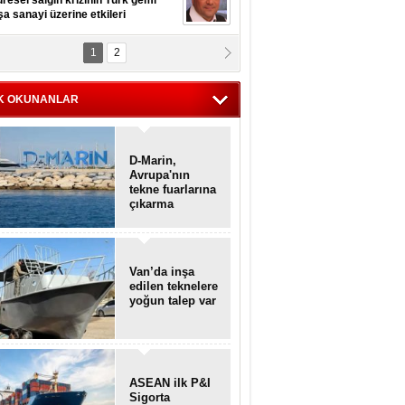
resel salgın krizinin Türk gemi
şa sanayi üzerine etkileri
1
2
pt. MESUT AZMİ GÖKSOY
lavuz kaptan kardeşlerime
hafen...
K OKUNANLAR
D-Marin,
Avrupa'nın
tekne fuarlarına
çıkarma
yapacak
Van’da inşa
edilen teknelere
yoğun talep var
ASEAN ilk P&I
Sigorta