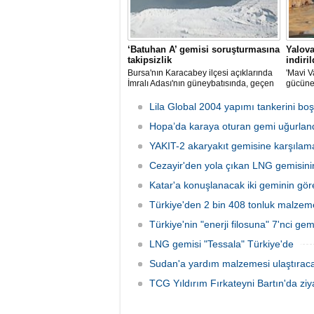
‘Batuhan A’ gemisi soruşturmasına
Yalova
takipsizlik
indiril
Bursa'nın Karacabey ilçesi açıklarında
'Mavi V
İmralı Adası'nın güneybatısında, geçen
gücüne
yıl 'Batuhan A' adlı kargo gemisinin
isimli i
batmasıyla ilgili başlatılan soruşturma,
düzenle
Lila Global 2004 yapımı tankerini boş
takipsizlikle sonuçlandı.
Hopa’da karaya oturan gemi uğurlan
YAKIT-2 akaryakıt gemisine karşılama
Cezayir'den yola çıkan LNG gemisini
Katar'a konuşlanacak iki geminin görev
Türkiye'den 2 bin 408 tonluk malze
Türkiye'nin "enerji filosuna" 7'nci gemi
LNG gemisi "Tessala" Türkiye'de
Sudan'a yardım malzemesi ulaştırac
TCG Yıldırım Fırkateyni Bartın'da ziya