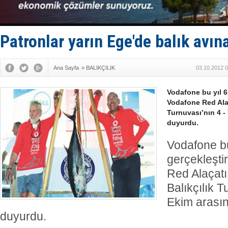
Dünyanın e
Hürmüz’de
Rusya'nın g
Keşfedildi
Patronlar yarın Ege'de balık avın
D-Marin, A
Ana Sayfa
»
BALIKÇILIK
03.10.2012 0
Vodafone bu yıl 6
Vodafone Red Alaç
Turnuvası’nın 4 -
duyurdu.
Vodafone bu
gerçekleşti
Red Alaçatı
Balıkçılık T
Ekim arasın
duyurdu.