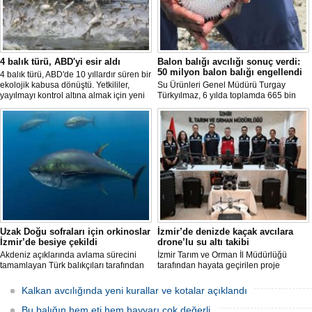
4 balık türü, ABD'yi esir aldı
Balon balığı avcılığı sonuç verdi:
50 milyon balon balığı engellendi
4 balık türü, ABD'de 10 yıllardır süren bir
ekolojik kabusa dönüştü. Yetkililer,
Su Ürünleri Genel Müdürü Turgay
yayılmayı kontrol altına almak için yeni
Türkyılmaz, 6 yılda toplamda 665 bin
projeler geliştirirken, uzmanlar
balon balığının ekosistemden
tamamen yok edilmenin imkansız
uzaklaştırıldığını belirterek, "Balon balığı
olduğunu belirtiyor.
avcılığı sayesinde, yaklaşık 50 milyon
yeni balon balığının ekosisteme
katılması önlendi." dedi.
Uzak Doğu sofraları için orkinoslar
İzmir’de denizde kaçak avcılara
İzmir’de besiye çekildi
drone’lu su altı takibi
Akdeniz açıklarında avlama sürecini
İzmir Tarım ve Orman İl Müdürlüğü
tamamlayan Türk balıkçıları tarafından
tarafından hayata geçirilen proje
İzmir'deki çiftliklere nakledilen
kapsamında, denizlerdeki kaçak
orkinoslar, Uzak Doğu ülkelerine ihraç
faaliyetleri anlık olarak tespit edebilen
Kalkan avcılığında yeni kurallar ve kotalar açıklandı
edilmek için özenle bakılıyor.
hava ve su altı dronları sahada aktif
olarak kullanılmaya başlandı.
Bu balığın hem eti hem havyarı çok değerli