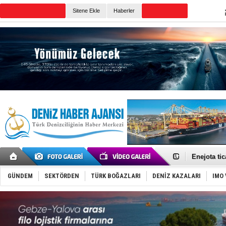
TURKISH MARITIME
Sitene Ekle
Haberler
CANLI YAYIN
Günün Haberleri
Tatil hesab
Rusya, göl
Enejota ti
Denizcilik
Türkiye’den
GÜNDEM
SEKTÖRDEN
TÜRK BOĞAZLARI
DENİZ KAZALARI
IMO 
‘14. Olymp
Taksi Botla
TÜRKLİM Ba
SOCAR da M
Türkiye'nin