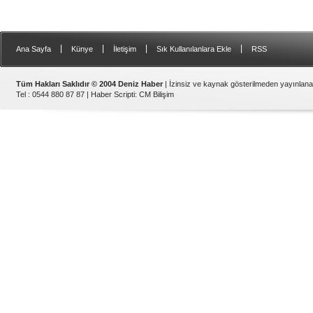
|
|
|
|
Ana Sayfa
Künye
İletişim
Sık Kullanılanlara Ekle
RSS
Tüm Hakları Saklıdır © 2004 Deniz Haber
| İzinsiz ve kaynak gösterilmeden yayınlan
Tel : 0544 880 87 87 |
Haber Scripti
:
CM Bilişim