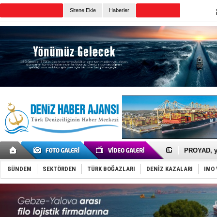
TURKISH MARITIME
Sitene Ekle
Haberler
CANLI YAYIN
Günün Haberleri
İTU AUV, D
LNG taşıma
PROYAD, yat
Türkiye-Ir
Türk Armat
GÜNDEM
SEKTÖRDEN
TÜRK BOĞAZLARI
DENİZ KAZALARI
IMO 
Deniz turi
DÖDER, 28.
Fairline, T
Baltık Deni
Runit kubb