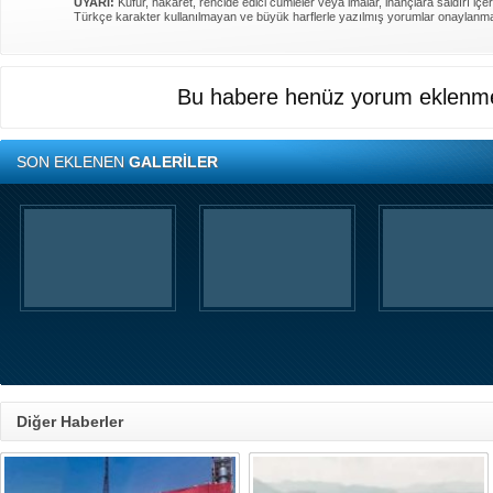
UYARI:
Küfür, hakaret, rencide edici cümleler veya imalar, inançlara saldırı içer
Türkçe karakter kullanılmayan ve büyük harflerle yazılmış yorumlar onaylanm
Bu habere henüz yorum eklenme
SON EKLENEN
GALERİLER
Diğer Haberler