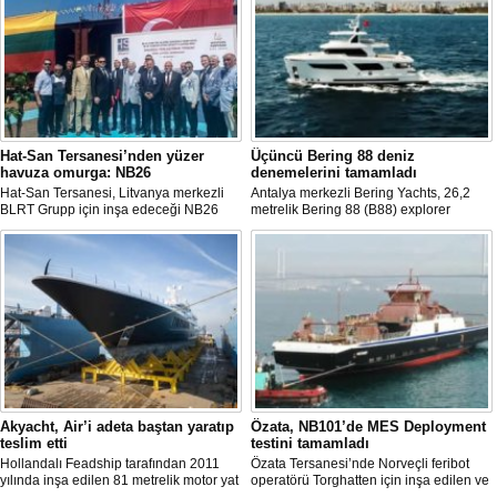
Hat-San Tersanesi’nden yüzer
Üçüncü Bering 88 deniz
havuza omurga: NB26
denemelerini tamamladı
Hat-San Tersanesi, Litvanya merkezli
Antalya merkezli Bering Yachts, 26,2
BLRT Grupp için inşa edeceği NB26
metrelik Bering 88 (B88) explorer
inşa numaralı yüzer havuzun omurga
serisinin üçüncü teknesinin ilk deniz
yerleştirme törenini Yalova’daki
denemelerini tamamladığını açıkladı.
tersanesinde gerçekleştirdi.
Tekne bu yaz teslim edilecek.
Akyacht, Air’i adeta baştan yaratıp
Özata, NB101’de MES Deployment
teslim etti
testini tamamladı
Hollandalı Feadship tarafından 2011
Özata Tersanesi’nde Norveçli feribot
yılında inşa edilen 81 metrelik motor yat
operatörü Torghatten için inşa edilen ve