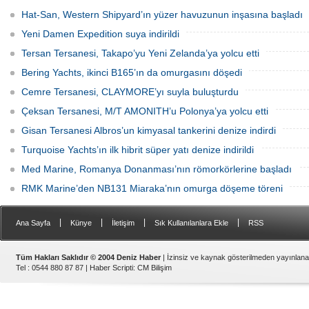
Air, Kocaeli merkezli Akyacht
şubat ayında denize indirilen NB101
tersanesindeki büyük refit (yenileme)
gemide gerçekleştirilen MES (Marine
Hat-San, Western Shipyard’ın yüzer havuzunun inşasına başladı
sürecini başarıyla sonlandırdı.
Evacuation System) Deployment Testi
başarıyla tamamlandı.
Yeni Damen Expedition suya indirildi
Tersan Tersanesi, Takapo’yu Yeni Zelanda’ya yolcu etti
Bering Yachts, ikinci B165’ın da omurgasını döşedi
Cemre Tersanesi, CLAYMORE’yı suyla buluşturdu
Çeksan Tersanesi, M/T AMONITH’u Polonya’ya yolcu etti
Gisan Tersanesi Albros’un kimyasal tankerini denize indirdi
Turquoise Yachts’ın ilk hibrit süper yatı denize indirildi
Med Marine, Romanya Donanması’nın römorkörlerine başladı
RMK Marine’den NB131 Miaraka’nın omurga döşeme töreni
|
|
|
|
Ana Sayfa
Künye
İletişim
Sık Kullanılanlara Ekle
RSS
Tüm Hakları Saklıdır © 2004 Deniz Haber
| İzinsiz ve kaynak gösterilmeden yayınlan
Tel : 0544 880 87 87 |
Haber Scripti
:
CM Bilişim