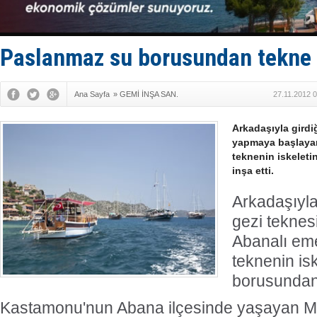
Limana dad
Türk Loydu
Hüseyin Me
Hat-San Te
Paslanmaz su borusundan tekne 
Med Marine
Ana Sayfa
»
GEMİ İNŞA SAN.
27.11.2012 
Arkadaşıyla girdiğ
yapmaya başlayan
teknenin iskelet
inşa etti.
Arkadaşıyla 
gezi tekne
Abanalı eme
teknenin is
borusundan 
Kastamonu'nun Abana ilçesinde yaşayan M