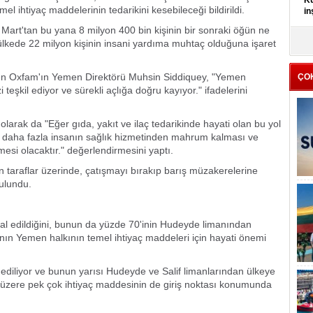
Kü
l ihtiyaç maddelerinin tedarikini kesebileceği bildirildi.
in
Mart'tan bu yana 8 milyon 400 bin kişinin bir sonraki öğün ne
K
ülkede 22 milyon kişinin insani yardıma muhtaç olduğuna işaret
Kı
it
len Oxfam'ın Yemen Direktörü Muhsin Siddiquey, "Yemen
ÇO
teşkil ediyor ve sürekli açlığa doğru kayıyor." ifadelerini
 olarak da "Eğer gıda, yakıt ve ilaç tedarikinde hayati olan bu yol
, daha fazla insanın sağlık hizmetinden mahrum kalması ve
mesi olacaktır." değerlendirmesini yaptı.
 taraflar üzerinde, çatışmayı bırakıp barış müzakerelerine
ulundu.
hal edildiğini, bunun da yüzde 70'inin Hudeyde limanından
anın Yemen halkının temel ihtiyaç maddeleri için hayati önemi
l ediliyor ve bunun yarısı Hudeyde ve Salif limanlarından ülkeye
k üzere pek çok ihtiyaç maddesinin de giriş noktası konumunda