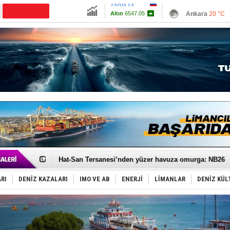
13703.13
Ankara
20 °C
Altın
6547.05
İzmir
27 °C
Dolar
47.5804
Antalya
23 °C
Euro
55.0688
Muğla
20 °C
Çanakkale
24 
Türk Loydu’na Süveyş tonaj yetkisi
Hüseyin Mengi: “Yapay Zekâ, Ustanın yerini alamaz”
Hat-San Tersanesi’nden yüzer havuza omurga: NB26
Med Marine’e yeni Römorkör!
KOSDER’den Karadeniz için ‘Çağrı’!
RI
DENİZ KAZALARI
IMO VE AB
ENERJİ
LİMANLAR
DENİZ KÜL
Kalyoncu’dan ‘Sefer’ kararı!
Tekne, su aldı: 100 yolcu, tahliye edildi
Bacasında yangın çıkan Tanker, demirletildi
Dışişleri Bakanlığı'ndan açıklama: "Takipteyiz"
Depo ve tekneler, alevlere teslim oldu