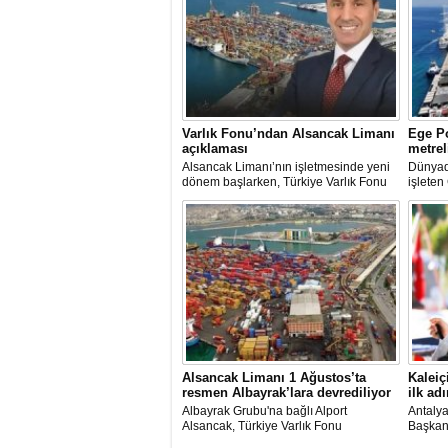
Varlık Fonu’ndan Alsancak Limanı
Ege Po
açıklaması
metrel
Alsancak Limanı’nın işletmesinde yeni
Dünyada
dönem başlarken, Türkiye Varlık Fonu
işleten
Yatırımlardan Sorumlu Genel Müdür
ve Yön
Yardımcısı Aziz Murat Uluğ, limanda
Kutman'
satış ya da imtiyaz devri yapılmadığını
Kuşadas
belirterek, “Yük limanı operasyonlarını
hazırla
yerli ve milli Alport’a teslim ettik”
açıklamasında bulundu.
Alsancak Limanı 1 Ağustos’ta
Kaleiç
resmen Albayrak’lara devrediliyor
ilk adı
Albayrak Grubu'na bağlı Alport
Antaly
Alsancak, Türkiye Varlık Fonu
Başkanı
mülkiyetindeki İzmir Alsancak Limanı'nın
kruvazi