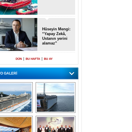
Hüseyin Mengi:
“Yapay Zekâ,
Ustanın yerini
alamaz”
|
|
DÜN
BU HAFTA
BU AY
O GALERİ
emi içinde gemi” 
Dünyada tek! 
konsepti ile MSC 
Denizaltı yüzer 
Splendida
havuzu intikal 
seyrine başladı