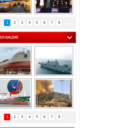
C'den 55 milyon 
5. Bosphorus Ship 
roluk turizm geliri 
Brokers Dinner, 
1
2
3
4
5
6
7
8
müjdesi
İstanbul’da yapıldı
EO GALERİ
eksan Tersanesi, 
TCG Anadolu, 
Başaran Bayrak 
tersane teknik 
tankerini suya 
seyrini tamamladı
indirdi
Göçmenlerin 
Milas’taki yangın 
imdadına Türk 
yeniden termik 
1
2
3
4
5
6
7
8
hipli MINA DENIZ 
santrallere doğru 
yetişti
ilerliyor