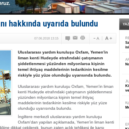
Kruvaziyer Şirketleri işte buralara ‘Yatırım’ yapıyor
SES Yachts’tan EPOQ 36!
Kargıcak Koyu’nda tekne yangını!
Denizlerin dibinde 8 bin 500 gemi petrol sızıntısı risk
ı hakkında uyarıda bulundu
İstanbul: Gemide yangın çıktı!
YA
R
07.06.2018 13:15
Sa
is
Uluslararası yardım kuruluşu Oxfam, Yemen'in
da
liman kenti Hudeyde etrafındaki çatışmanın
A
şiddetlenmesi yüzünden milyonlarca kişinin
No
temel ihtiyaç maddelerinin tedarikinin kesilme
riskiyle yüz yüze olunduğu uyarısında bulundu.
J
Ki
Uluslararası yardım kuruluşu Oxfam, Yemen'in liman
v
kenti Hudeyde etrafındaki çatışmanın şiddetlenmesi
yüzünden milyonlarca kişinin temel ihtiyaç
maddelerinin tedarikinin kesilme riskiyle yüz yüze
Kp
Mo
olunduğu uyarısında bulundu.
İngiltere merkezli uluslararası yardım kuruluşu
Oxfam'dan yapılan açıklamada, Yemen'in liman kenti
E
ine dikkat çekilerek, bunun zaten açlık tehlikesi ile karşı