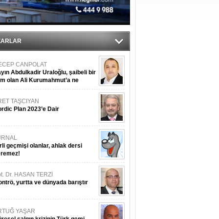
iyle çürüyor
ZARLAR
ECEP CANPOLAT
yın Abdulkadir Uraloğlu, şaibeli bir
im olan Ali Kurumahmut’a ne
nışıyorsunuz?
RET TAŞCIYAN
rdic Plan 2023’e Dair
URNAL
rli geçmişi olanlar, ahlak dersi
eremez!
t. Dr. HASAN TERZİ
ntrö, yurtta ve dünyada barıştır
RTUĞ YAŞAR