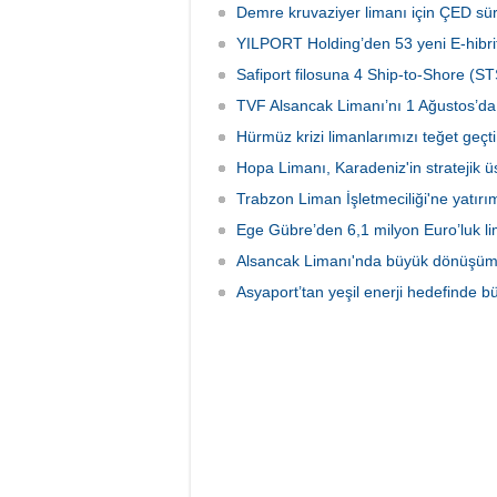
yük limanı işletmesini 1 Ağustos 2026
Ulaştır
Demre kruvaziyer limanı için ÇED sü
itibarıyla devralacağını liman
Bölge M
kullanıcılarına gönderdiği resmi yazıyla
YILPORT Holding’den 53 yeni E-hibrit
çalışma
duyurdu.
Safiport filosuna 4 Ship-to-Shore (ST
TVF Alsancak Limanı’nı 1 Ağustos’da 
Hürmüz krizi limanlarımızı teğet geçti:
Hopa Limanı, Karadeniz'in stratejik 
Trabzon Liman İşletmeciliği'ne yatırı
Ege Gübre’den 6,1 milyon Euro’luk li
Alsancak Limanı'nda büyük dönüşüm 
Asyaport’tan yeşil enerji hedefinde b