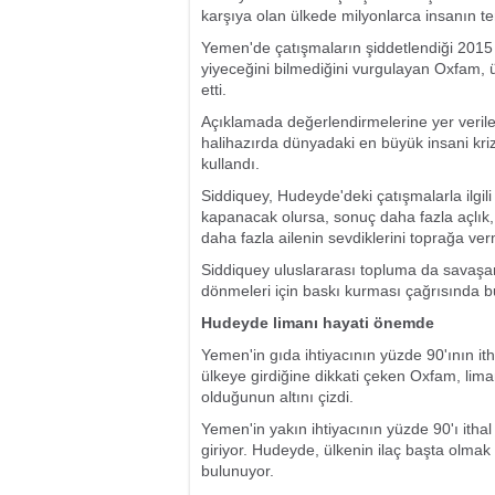
karşıya olan ülkede milyonlarca insanın teme
Yemen'de çatışmaların şiddetlendiği 2015 
yiyeceğini bilmediğini vurgulayan Oxfam, 
etti.
Açıklamada değerlendirmelerine yer veri
halihazırda dünyadaki en büyük insani krizi 
kullandı.
Siddiquey, Hudeyde'deki çatışmalarla ilgili
kapanacak olursa, sonuç daha fazla açlık
daha fazla ailenin sevdiklerini toprağa ver
Siddiquey uluslararası topluma da savaşan
dönmeleri için baskı kurması çağrısında b
Hudeyde limanı hayati önemde
Yemen'in gıda ihtiyacının yüzde 90'ının it
ülkeye girdiğine dikkati çeken Oxfam, lim
olduğunun altını çizdi.
Yemen'in yakın ihtiyacının yüzde 90'ı itha
giriyor. Hudeyde, ülkenin ilaç başta olma
bulunuyor.