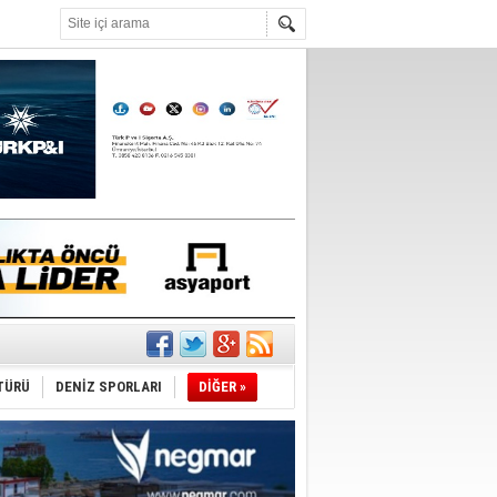
°C
TÜRÜ
DENİZ SPORLARI
DİĞER »