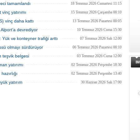
ma ve Altyapı Bakanlığı 6'ncı
yatırım yapıldığını, 2026’nın ilk yarısında
reci tamamlandı
18 Temmuz 2026 Cumartesi 11:15
üdürlüğü tarafından teknik
elleçleme ve konteyner yüklemesinde
 vinç yatırımı
 başlatıldığını açıkladı.
yüzde 36 artış yaşandığını söyledi.
15 Temmuz 2026 Çarşamba 00:10
S) vinç daha kattı
13 Temmuz 2026 Pazartesi 00:05
Alport’a devrediyor
10 Temmuz 2026 Cuma 15:30
 Yük ve konteyner trafiği arttı
07 Temmuz 2026 Salı 12:00
üssü olmayı sürdürüyor
06 Temmuz 2026 Pazartesi 00:10
m teşvik belgesi
03 Temmuz 2026 Cuma 12:00
IM
man yatırımı
02 Temmuz 2026 Perşembe 18:30
hazırlığı
02 Temmuz 2026 Perşembe 13:40
üyük yatırım
30 Haziran 2026 Salı 17:00