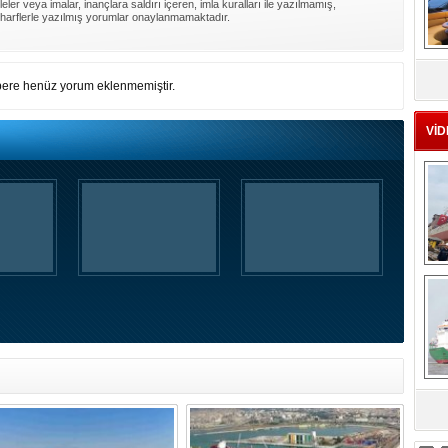
ler veya imalar, inançlara saldırı içeren, imla kuralları ile yazılmamış,
harflerle yazılmış yorumlar onaylanmamaktadır.
MS
eu
ere henüz yorum eklenmemiştir.
VİD
Ç
sa