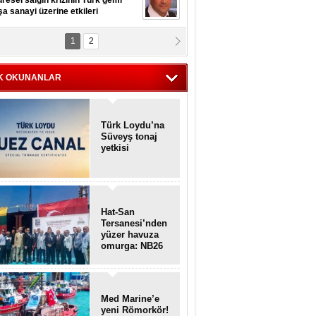
resel salgın krizinin Türk gemi
şa sanayi üzerine etkileri
1
2
pt. MESUT AZMİ GÖKSOY
lavuz kaptan kardeşlerime
hafen...
K OKUNANLAR
Türk Loydu’na
Süveyş tonaj
yetkisi
Hat-San
Tersanesi’nden
yüzer havuza
omurga: NB26
Med Marine’e
yeni Römorkör!