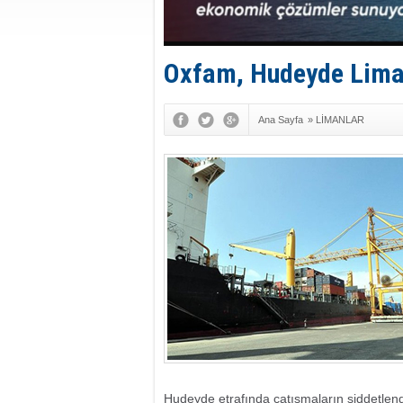
Oxfam, Hudeyde Liman
Ana Sayfa
»
LİMANLAR
Hudeyde etrafında çatışmaların şiddetlendiğ