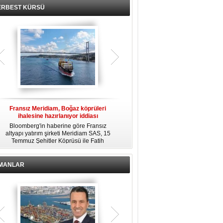
ERBEST KÜRSÜ
Fransız Meridiam, Boğaz köprüleri
Kendi yat limanına sahip en pahalı
ihalesine hazırlanıyor iddiası
özel adalar
Bloomberg'in haberine göre Fransız
Dünyanın en zengin insanlarından
altyapı yatırım şirketi Meridiam SAS, 15
bazıları için yaşam tarzının bir parçası
Temmuz Şehitler Köprüsü ile Fatih
sadece bir süper yat değil, aynı
R
Sultan Mehmet Köprüsü'nün
zamanda kendi yat limanı, helikopter
özelleştirilmesine yönelik ihaleyle
pisti ve seçkin villaları da içeren koca
ilgileniyor.
bir özel adadır.
İMANLAR