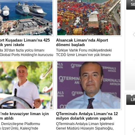
S
rt Kuşadası Limanı'na 425
Alsancak Limanı’nda Alport
ik yeni iskele
dönemi başladı
 30'dan fazla yolcu limanı
Türkiye Varlık Fonu mülkiyetindeki
 Global Ports Holding'in kurucusu
TCDD İzmir Limanı’nın yük limanı
etim Kurulu Başkanı Mehmet
faaliyetleri, Albayrak Grubu’nun
ın sahibi olduğu Ege Port
uluslararası liman işletmeciliği markası
ı, yeni bir yatırım hamlesine
Alport bünyesinde kurulan Alport
nıyor.
Alsancak Liman İşletmeciliği AŞ’ye
devredildi.
L
i'nde kruvaziyer liman için
QTerminals Antalya Limanı’na 12
m atıldı
milyon dolarlık yatırım yapıldı
a Denizcileşme Platformu
QTerminals Antalya Liman İşletmesi
 İzzet Ünlü, Kaleiçi'nde
Genel Müdürü Hüseyin Sipahioğlu,
yer liman yapımıyla ilgili
Antalya Limanı’na 12 milyon dolarlık