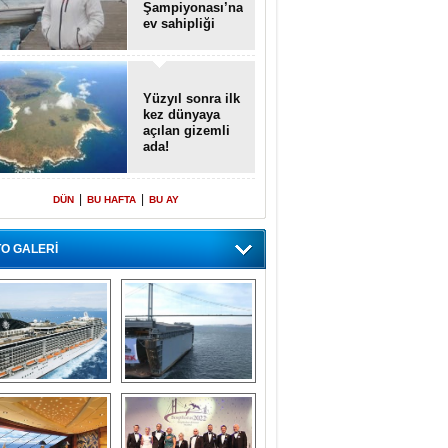
Şampiyonası’na
ev sahipliği
yapacak
Yüzyıl sonra ilk
kez dünyaya
açılan gizemli
ada!
|
|
DÜN
BU HAFTA
BU AY
O GALERİ
emi içinde gemi” 
Dünyada tek! 
konsepti ile MSC 
Denizaltı yüzer 
Splendida
havuzu intikal 
seyrine başladı