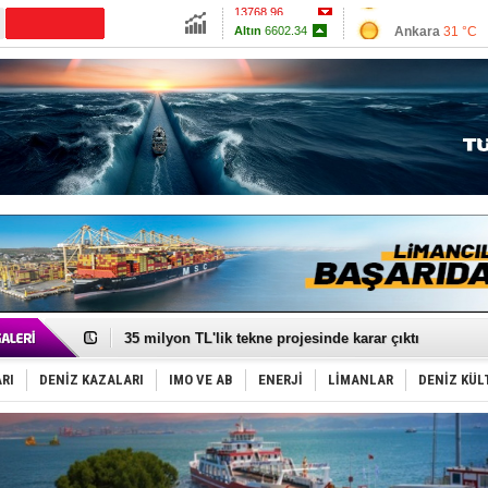
13768.96
Ankara
31 °C
Altın
6602.34
İzmir
32 °C
Dolar
47.7036
Antalya
32 °C
Euro
55.0317
Muğla
33 °C
Çanakkale
28 
DESE, BIMCO’ya katıldı
GİMBİRDER gemi inşa yan sanayinin sorunlarını tartış
35 milyon TL'lik tekne projesinde karar çıktı
İnsansız cankurtaran ihalesini BlueForge kazandı
Yüzyıl sonra ilk kez dünyaya açılan gizemli ada!
RI
DENİZ KAZALARI
IMO VE AB
ENERJİ
LİMANLAR
DENİZ KÜL
Anadolu Tersanesi EYDEP’te A sertifikası alan ilk ter
Derince, ILCA Masters Türkiye Şampiyonası’na ev sah
Tüpraş, ham petrol taşımacılığına 4 yeni tanker daha 
İTU AUV, Dünya’da 2. oldu!
LNG taşımacılığında maliyetler katlandı