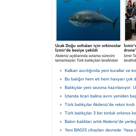
olduğunu belirtiyor.
avcılığ
yeni ba
katılma
Uzak Doğu sofraları için orkinoslar
İzmir’
İzmir’de besiye çekildi
drone’
Akdeniz açıklarında avlama sürecini
İzmir T
tamamlayan Türk balıkçıları tarafından
tarafın
İzmir'deki çiftliklere nakledilen
kapsam
orkinoslar, Uzak Doğu ülkelerine ihraç
faaliyet
Kalkan avcılığında yeni kurallar ve ko
edilmek için özenle bakılıyor.
hava ve
Bu balığın hem eti hem havyarı çok d
olarak 
Balıkçılar yeni sezona hazırlanıyor:
İzlanda ticari balina avını yeniden baş
Türk balıkçılar Akdeniz'de rekor kırdı
Türk balıkçılar 3 bin tonluk orkinos k
Balon balıkları artık Akdeniz'de yerle
Yeni BAGİS cihazları devrede: Yasa dış