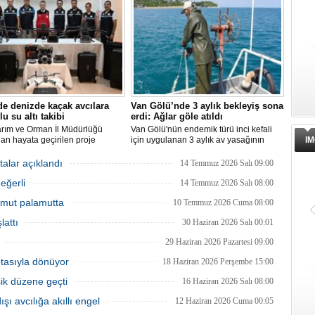
ı sayesinde, yaklaşık 50 milyon
ağlardan teknelere kadar tüm
lon balığının ekosisteme
ekipmanlarını elden geçirerek yeni
sı önlendi." dedi.
sezona hazırlanıyor.
de denizde kaçak avcılara
Van Gölü’nde 3 aylık bekleyiş sona
lu su altı takibi
erdi: Ağlar göle atıldı
arım ve Orman İl Müdürlüğü
Van Gölü'nün endemik türü inci kefali
dan hayata geçirilen proje
için uygulanan 3 aylık av yasağının
IM
ında, denizlerdeki kaçak
sona ermesiyle balıkçılar ağlarını
leri anlık olarak tespit edebilen
yeniden suyla buluşturdu ve yeni av
talar açıklandı
14 Temmuz 2026 Salı 09:00
 su altı dronları sahada aktif
sezonu başladı.
eğerli
kullanılmaya başlandı.
14 Temmuz 2026 Salı 08:00
 Umut palamutta
10 Temmuz 2026 Cuma 08:00
lattı
30 Haziran 2026 Salı 00:01
29 Haziran 2026 Pazartesi 09:00
otasıyla dönüyor
18 Haziran 2026 Perşembe 15:00
şik düzene geçti
16 Haziran 2026 Salı 08:00
ı avcılığa akıllı engel
12 Haziran 2026 Cuma 00:05