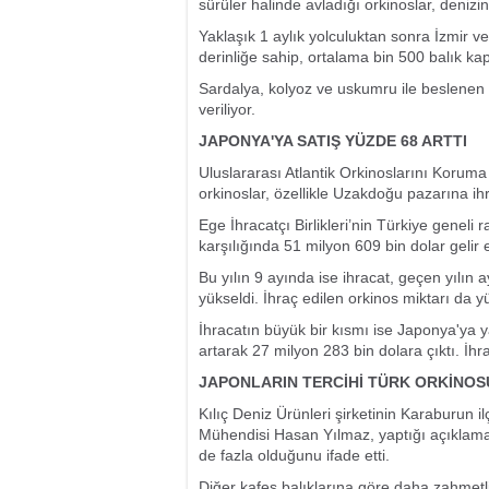
sürüler halinde avladığı orkinoslar, denizin
Yaklaşık 1 aylık yolculuktan sonra İzmir ve 
derinliğe sahip, ortalama bin 500 balık kapa
Sardalya, kolyoz ve uskumru ile beslenen 
veriliyor.
JAPONYA'YA SATIŞ YÜZDE 68 ARTTI
Uluslararası Atlantik Orkinoslarını Korum
orkinoslar, özellikle Uzakdoğu pazarına ihr
Ege İhracatçı Birlikleri’nin Türkiye geneli
karşılığında 51 milyon 609 bin dolar gelir e
Bu yılın 9 ayında ise ihracat, geçen yılı
yükseldi. İhraç edilen orkinos miktarı da y
İhracatın büyük bir kısmı ise Japonya'ya y
artarak 27 milyon 283 bin dolara çıktı. İh
JAPONLARIN TERCİHİ TÜRK ORKİNOS
Kılıç Deniz Ürünleri şirketinin Karaburun il
Mühendisi Hasan Yılmaz, yaptığı açıklama
de fazla olduğunu ifade etti.
Diğer kafes balıklarına göre daha zahmetli 