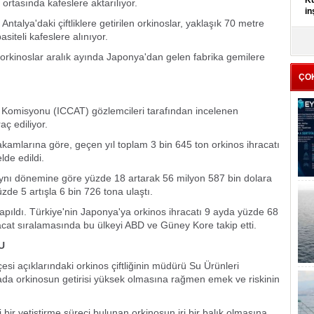
Kü
 ortasında kafeslere aktarılıyor.
in
Antalya'daki çiftliklere getirilen orkinoslar, yaklaşık 70 metre
siteli kafeslere alınıyor.
K
Kı
orkinoslar aralık ayında Japonya'dan gelen fabrika gemilere
it
ÇO
a Komisyonu (ICCAT) gözlemcileri tarafından incelenen
aç ediliyor.
 rakamlarına göre, geçen yıl toplam 3 bin 645 ton orkinos ihracatı
lde edildi.
n aynı dönemine göre yüzde 18 artarak 56 milyon 587 bin dolara
üzde 5 artışla 6 bin 726 tona ulaştı.
apıldı. Türkiye'nin Japonya'ya orkinos ihracatı 9 ayda yüzde 68
racat sıralamasında bu ülkeyi ABD ve Güney Kore takip etti.
U
çesi açıklarındaki orkinos çiftliğinin müdürü Su Ürünleri
da orkinosun getirisi yüksek olmasına rağmen emek ve riskinin
bir yetiştirme süreci bulunan orkinosun iri bir balık olmasına