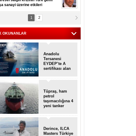
resel salgın krizinin Türk gemi
şa sanayi üzerine etkileri
1
2
pt. MESUT AZMİ GÖKSOY
lavuz kaptan kardeşlerime
hafen...
K OKUNANLAR
Anadolu
Tersanesi
EYDEP’te A
sertifikası alan
ilk tersane oldu
Tüpraş, ham
petrol
taşımacılığına 4
yeni tanker
daha ekliyor
Derince, ILCA
Masters Türkiye