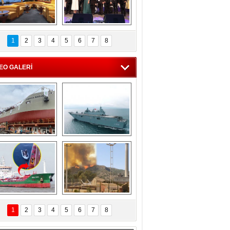
C'den 55 milyon 
5. Bosphorus Ship 
roluk turizm geliri 
Brokers Dinner, 
1
2
3
4
5
6
7
8
müjdesi
İstanbul’da yapıldı
EO GALERİ
eksan Tersanesi, 
TCG Anadolu, 
Başaran Bayrak 
tersane teknik 
tankerini suya 
seyrini tamamladı
indirdi
Göçmenlerin 
Milas’taki yangın 
imdadına Türk 
yeniden termik 
1
2
3
4
5
6
7
8
hipli MINA DENIZ 
santrallere doğru 
yetişti
ilerliyor