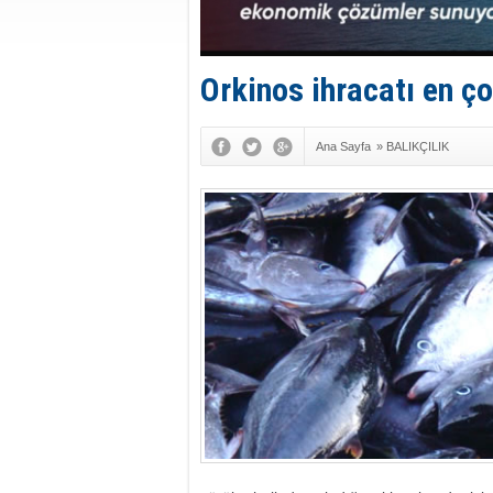
Orkinos ihracatı en ç
Ana Sayfa
»
BALIKÇILIK