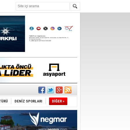
°C
tı
TÜRÜ
DENİZ SPORLARI
DİĞER »
sane oldu
ipliği yapacak
ekliyor