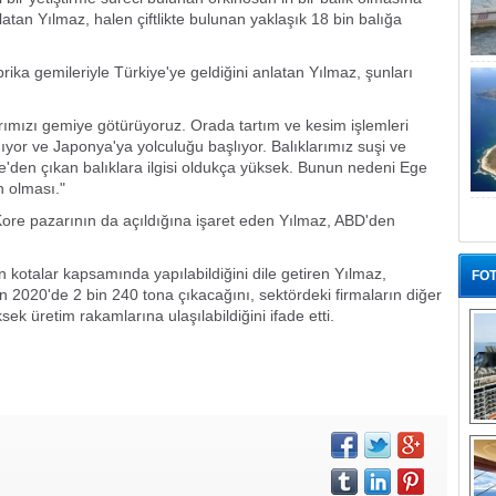
an Yılmaz, halen çiftlikte bulunan yaklaşık 18 bin balığa
rika gemileriyle Türkiye'ye geldiğini anlatan Yılmaz, şunları
larımızı gemiye götürüyoruz. Orada tartım ve kesim işlemleri
yor ve Japonya'ya yolculuğu başlıyor. Balıklarımız suşi ve
iye'den çıkan balıklara ilgisi oldukça yüksek. Bunun nedeni Ege
n olması."
ore pazarının da açıldığına işaret eden Yılmaz, ABD'den
 kotalar kapsamında yapılabildiğini dile getiren Yılmaz,
FOT
n 2020'de 2 bin 240 tona çıkacağını, sektördeki firmaların diğer
ek üretim rakamlarına ulaşılabildiğini ifade etti.
“G