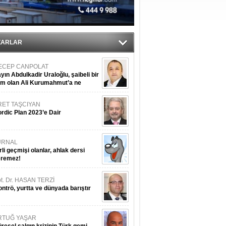
nleme istiyor
ZARLAR
ECEP CANPOLAT
yın Abdulkadir Uraloğlu, şaibeli bir
im olan Ali Kurumahmut’a ne
nışıyorsunuz?
RET TAŞCIYAN
rdic Plan 2023’e Dair
URNAL
rli geçmişi olanlar, ahlak dersi
eremez!
t. Dr. HASAN TERZİ
ntrö, yurtta ve dünyada barıştır
RTUĞ YAŞAR