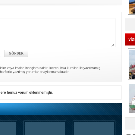
MS
eu
VİD
ler veya imalar, inançlara saldırı içeren, imla kuralları ile yazılmamış,
harflerle yazılmış yorumlar onaylanmamaktadır.
Ç
ere henüz yorum eklenmemiştir.
sa