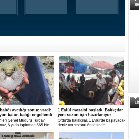
S
L
balığı avcılığı sonuç verdi:
1 Eylül mesaisi başladı! Balıkçılar
yon balon balığı engellendi
yeni sezon için hazırlanıyor
nleri Genel Müdürü Turgay
Ordu'da balıkçılar, 1 Eylül'de başlayacak
maz, 6 yılda toplamda 665 bin
deniz avı sezonu öncesinde
alığının ekosistemden
hazırlıklarını hızlandırdı. Av yasağı
ırıldığını belirterek, "Balon balığı
dönemini boş geçirmeyen ekipler,