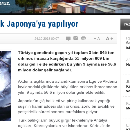
PROYAD, yat mürettebatı için yurt dışı harcı için düze
Türkiye-Irak enerji hattında yeni dönem başlıyor
Türk Armatöre 'Uyuşturucu' tutuklaması!
Deniz turizminde yeni ‘Ceza Rejimi’!
ok Japonya’ya yapılıyor
DÖDER, 28. Dönem Yönetim Kurulu Başkanını seçti!
YA
R
24.10.2018 00:07
Sa
is
Türkiye genelinde geçen yıl toplam 3 bin 645 ton
da
orkinos ihracatı karşılığında 51 milyon 609 bin
A
dolar gelir elde edilirken bu yılın 9 ayında ise 56,6
No
milyon dolar gelir sağlandı.
Akdeniz açıklarında avlandıktan sonra Ege ve Akdeniz
J
kıyılarındaki çiftliklerde büyütülen orkinos ihracatından
Ki
v
yılın 9 ayında 56,6 milyon dolar gelir elde edildi.
Japonlar'ın çiğ balık eti ve pirinç kullanarak yaptığı
Kp
suşinin hammaddesi olan orkinos, zorlu bir avcılık ve
Mo
yetiştiricilik süreci sonrası mutfaklara giriyor.
Türk balıkçıların büyük gırgır tekneleriyle Antalya
açıkları, Kıbrıs yakınları ve İskenderun Körfezi'nde
E