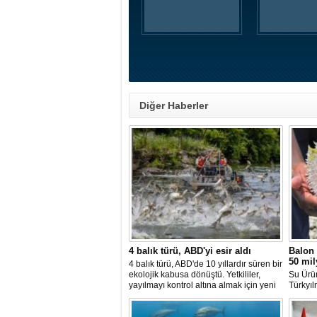
Diğer Haberler
4 balık türü, ABD'yi esir aldı
Balon 
50 mil
4 balık türü, ABD'de 10 yıllardır süren bir
ekolojik kabusa dönüştü. Yetkililer,
Su Ürü
yayılmayı kontrol altına almak için yeni
Türkyıl
projeler geliştirirken, uzmanlar
balon b
tamamen yok edilmenin imkansız
uzaklaşt