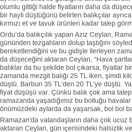
olumlu gittiği halde fiyatların daha da düşeceğ
bir hayli düştüğünü belirten balıkçılar ayrıca
kırmızı et ve tavuk ürünleri kadar talep görm
Ordu’da balıkçılık yapan Aziz Ceylan, Rama
gününden tezgahların dolup taştığını söyledi
bereketlendiğini ve bu gidişle ilerleyen zam
da düşeceğini aktaran Ceylan, “Hava şartlar
balıklar da bu şekilde bol çıkarsa, fiyatlar b
zamanda mezgit balığı 25 TL iken, şimdi ki
düştü. Barbun 35 TL’den 20 TL’ye düştü. Yan
fiyat düşüşü var. Çünkü balık çok ama talep
ramazanda yaşadığımız bu bolluğu havalar i
önümüzdeki aylarda da yaşarsak, bol bol bal
Ramazan'da vatandaşların daha çok ucuz balı
aktaran Ceylan, gün içerisindeki halsizlik ve 