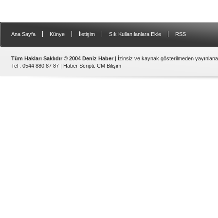
|
|
|
|
Ana Sayfa
Künye
İletişim
Sık Kullanılanlara Ekle
RSS
Tüm Hakları Saklıdır © 2004 Deniz Haber
| İzinsiz ve kaynak gösterilmeden yayınlan
Tel : 0544 880 87 87 |
Haber Scripti
:
CM Bilişim