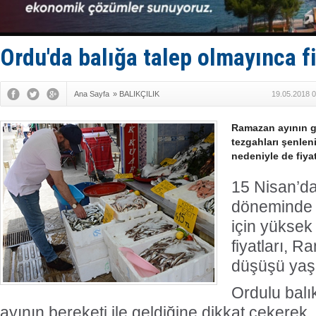
Tatil hesab
Rusya, göl
Enejota ti
Denizcilik
Ordu'da balığa talep olmayınca f
Türkiye’den
Ana Sayfa
»
BALIKÇILIK
19.05.2018 0
Ramazan ayının ge
tezgahları şenlen
nedeniyle de fiya
15 Nisan’d
döneminde 
için yüksek
fiyatları, 
düşüşü yaş
Ordulu balı
ayının bereketi ile geldiğine dikkat çekerek,