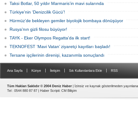
Taksi Botlar, 50 yıldır Marmaris’in mavi sularında
Türkiye'nin ‘Denizcilik Gücü’!
Hürmüz’de bekleyen gemiler biyolojik bombaya dönüşüyor
Rusya'nın gizli filosu büyüyor!
TAYK - Eker Olympos Regatta'da ilk start!
TEKNOFEST ‘Mavi Vatan’ ziyaretçi kayıtları başladı!
Tersane işçilerinin direnişi, kazanımla sonuçlandı
|
|
|
|
Ana Sayfa
Künye
İletişim
Sık Kullanılanlara Ekle
RSS
Tüm Hakları Saklıdır © 2004 Deniz Haber
| İzinsiz ve kaynak gösterilmeden yayınlan
Tel : 0544 880 87 87 |
Haber Scripti
:
CM Bilişim