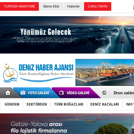
Sitene Ekle
Haberler
Günün Haberleri
Gemi tasar
Makine arı
Dron saldı
'REGAL 1' i
Gemide 5 t
GÜNDEM
SEKTÖRDEN
TÜRK BOĞAZLARI
DENİZ KAZALARI
IMO 
Yakıt barcı
Rus İHA’la
Karadeniz’
Tatil hesab
Rusya, göl