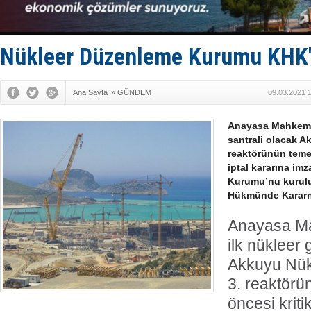
Enejota ti
Denizcilik
Türkiye’den
‘14. Olymp
Nükleer Düzenleme Kurumu KHK'sı
Taksi Botla
Ana Sayfa
»
GÜNDEM
09.03.2021 
Anayasa Mahkemes
santrali olacak A
reaktörünün temel
iptal kararına im
Kurumu’nu kurul
Hükmünde Kararnam
Anayasa Ma
ilk nükleer 
Akkuyu Nükl
3. reaktörü
öncesi kritik