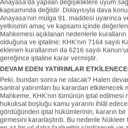
Anayasa’da yapılan değişikliklere uyum s
kapsamında değildir. Dolayısıyla dava konu
Anayasa’nın mülga 91. maddesi uyarınca v
yetkisinin amaç ve kapsamı içinde değerle
Mahkemesi açıklanan nedenlerle kuralların
olduğuna ve iptaline; KHK’nın 7164 sayılı Ka
eklenen kurallarının da 6216 sayılı Kanun’
gereğince iptaline karar vermiştir.
DEVAM EDEN YATIRIMLAR ETKİLENECE
Peki, bundan sonra ne olacak? Halen deva
santral yatırımları bu karardan etkilenecek
Mahkeme, KHK’nın tümünün iptal edilmesi 
hukuksal boşluğu kamu yararını ihlâl edecek
gördüğünden iptal hükümlerinin, kararın bir 
girmesini kararlaştırdı. Bu nedenle Nükle
en az bir yıl daha faaliyetini sürdürecek ve a