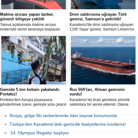
Makine arızası yapan tanker,
Dron saldırısına uğrayan Türk
güvenli bölgeye çekildi
gemisi, Samsun'a getirildi!
Yalova açıklarında makine arızası
Karadeniz'de dron saldırısına uğrayan
nedeniyle demir taramaya başlayan
'LDR Yaşar' gemisi, Samsun Limanı'na
tanker, römorkör eşliğinde güvenli
güvenli bir şekilde ulaştı. Saldırıda can
şekilde demirleme sahasına alındı.
kaybı yaşanmadı, ancak büyük çapta
maddi hasar oluştu.
Gemide 5 ton kokain yakalandı:
Rus İHA’ları, Alman gemisini
Portekiz!
vurdu!
Portekiz'den Avrupa piyasasına
Karadeniz’de ticari gemilere yönelik
gönderilmek üzere, gemiyle yola çıkarın
saldırılara bir yenisi eklendi. Odesa
5 ton kokain, Portekiz polisi ile Portekiz
açıklarında birden fazla İHA’nın hedef
hava ve deniz kuvvetlerinin
aldığı Alman işletmesindeki Emil
Rusya, gölge filo tankerlerinde lider bayrak konumunda
operasyonuyla durduruldu. Operasyon
gemisinde yangın çıktı; teknik sistemler
kapsamında, gemideki iki yabancı
durunca mürettebat tahliye edildi.
Türkiye’den Karadeniz'deki gemicilik faaliyetlerine kısıtlama!
uyruklu kişi bir gemi mürettebatı
gözaltına alındı.
‘14. Olympos Regatta’ başlıyor