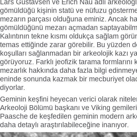
Lars Gustavsen ve Erich Nau adlı arkeologla
gömüldüğü kişinin statü ve nüfuzu göstermek
mezarın parçası olduğuna eminiz. Ancak han
gömüldüğünü mezarı açmadan saptayabilm
Kalıntının tekne kısmı oldukça sağlam görü
temas ettiğinde zarar görebilir. Bu yüzden 
koşulları sağlanmadan bir arkeolojik kazı ya
görüyoruz. Farklı jeofizik tarama formlarını
mezarlık hakkında daha fazla bilgi edinmey
eninde sonunda kazmak bir mecburiyet olac
diyorlar.
Geminin keşfini heyecan verici olarak nitele
Arkeoloji Bölümü başkanı ve Viking gemiler
Paasche de keşfedilen geminin modern arkeo
daha detaylı araştırılabileceğine inanıyor.