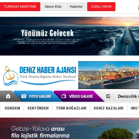
TURKISH MARITIME
Sitene Ekle
Haberler
CANLI YAYIN
Günün Haberleri
Rusya, göl
Enejota ti
Denizcilik
Türkiye’den
‘14. Olymp
GÜNDEM
SEKTÖRDEN
TÜRK BOĞAZLARI
DENİZ KAZALARI
IMO 
Taksi Botla
TÜRKLİM Ba
SOCAR da M
Türkiye'nin
Dünyanın e