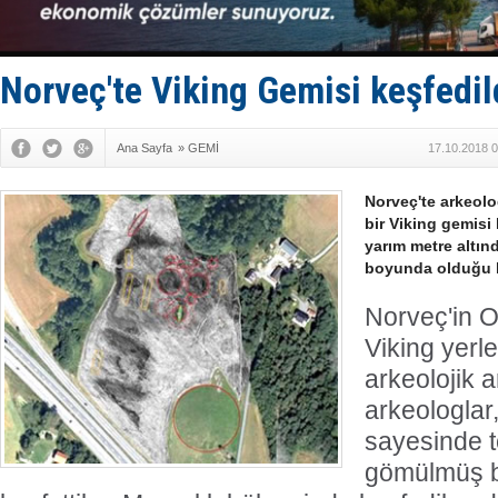
Hürmüz’de
Rusya'nın g
Keşfedildi
D-Marin, A
Norveç'te Viking Gemisi keşfedil
Van’da inş
Ana Sayfa
»
GEMİ
17.10.2018 0
Norveç'te arkeolo
bir Viking gemisi 
yarım metre altın
boyunda olduğu k
Norveç'in Os
Viking yerl
arkeolojik 
arkeologlar
sayesinde t
gömülmüş bi