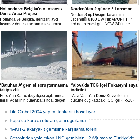
Hollanda ve Belçika'nın İnsansız
Norden’den 2 günde 2 Lansman
Deniz Aracı Projesi
Norden Ship Design, tasarımını
Hollanda ve Belçika, denizaltı avcı
üstlendiği 8100 DWT’lik AMONITH’in
insansız deniz araçlarının tasarımını
ardından ertesi gün NOW-24’ün de
başlattı. Proje, 2 ülkenin deniz
denize kavuşmasını kutladı.
kuvvetlerinin gelecekteki denizaltı karşıtı
yeteneklerini desteklemeyi amaçlıyor.
‘Batuhan A’ gemisi soruşturmasına
Yalova'da TCG İçel Fırkateyni suya
takipsizlik
indirildi
Bursa'nın Karacabey ilçesi açıklarında
'Mavi Vatan'da Deniz Kuvvetleri'nin
İmralı Adası'nın güneybatısında, geçen
gücüne güç katacak TCG İçel (F-518)
yıl 'Batuhan A' adlı kargo gemisinin
isimli istif sınıfı fırkateyni, Yalova'da
batmasıyla ilgili başlatılan soruşturma,
düzenlenen törenle suya indirildi.
Lila Global 2004 yapımı tankerini boşaltıyor
takipsizlikle sonuçlandı.
Hopa’da karaya oturan gemi uğurlandı
YAKIT-2 akaryakıt gemisine karşılama töreni
Cezayir'den yola çıkan LNG gemisinin 12 Ağustos'ta Türkiye'de