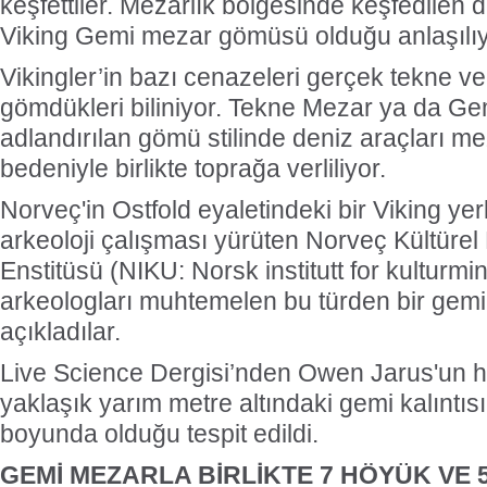
keşfettiler. Mezarlık bölgesinde keşfedilen d
Viking Gemi mezar gömüsü olduğu anlaşılıy
Vikingler’in bazı cenazeleri gerçek tekne ve 
gömdükleri biliniyor. Tekne Mezar ya da Ge
adlandırılan gömü stilinde deniz araçları me
bedeniyle birlikte toprağa verliliyor.
Norveç'in Ostfold eyaletindeki bir Viking ye
arkeoloji çalışması yürüten Norveç Kültürel 
Enstitüsü (NIKU: Norsk institutt for kulturm
arkeologları muhtemelen bu türden bir gemi 
açıkladılar.
Live Science Dergisi’nden Owen Jarus'un h
yaklaşık yarım metre altındaki gemi kalıntıs
boyunda olduğu tespit edildi.
GEMİ MEZARLA BİRLİKTE 7 HÖYÜK VE 