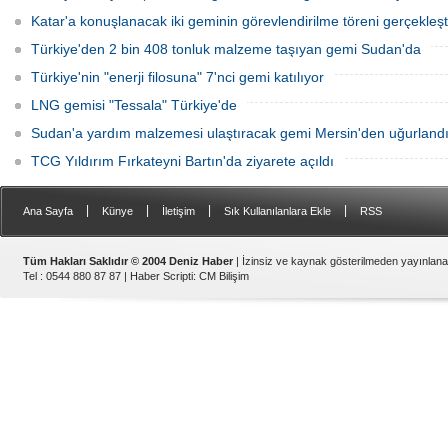
Katar'a konuşlanacak iki geminin görevlendirilme töreni gerçekleşti
Türkiye'den 2 bin 408 tonluk malzeme taşıyan gemi Sudan'da
Türkiye'nin "enerji filosuna" 7'nci gemi katılıyor
LNG gemisi "Tessala" Türkiye'de
Sudan'a yardım malzemesi ulaştıracak gemi Mersin'den uğurland
TCG Yıldırım Fırkateyni Bartın'da ziyarete açıldı
|
|
|
|
Ana Sayfa
Künye
İletişim
Sık Kullanılanlara Ekle
RSS
Tüm Hakları Saklıdır © 2004 Deniz Haber
| İzinsiz ve kaynak gösterilmeden yayınlan
Tel : 0544 880 87 87 |
Haber Scripti
:
CM Bilişim