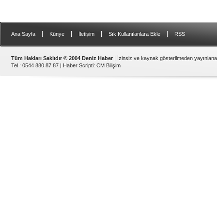
|
|
|
|
Ana Sayfa
Künye
İletişim
Sık Kullanılanlara Ekle
RSS
Tüm Hakları Saklıdır © 2004 Deniz Haber
| İzinsiz ve kaynak gösterilmeden yayınlan
Tel : 0544 880 87 87 |
Haber Scripti
:
CM Bilişim