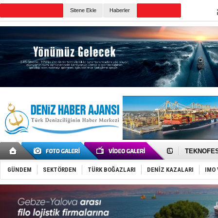
TURKISH MARITIME
Sitene Ekle
Haberler
CANLI YAYIN
Günün Haberleri
TAYK - Eke
İstanbul v
TEKNOFEST 
Tersane işç
İngiliz akt
GÜNDEM
SEKTÖRDEN
TÜRK BOĞAZLARI
DENİZ KAZALARI
IMO 
FESCO, Kar
DESE, BIMC
GİMBİRDER 
35 milyon T
İnsansız c