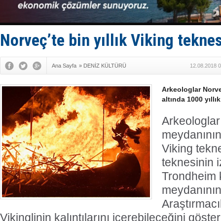
Yüzyıl son
Anadolu Te
Derince, I
Tüpraş, ha
Norveç’te bin yıllık Viking tekne
İTU AUV, D
Ana Sayfa
»
DENİZ KÜLTÜRÜ
12.08.2018 0
Arkeologlar Norve
altında 1000 yıllık
Arkeologlar
meydanının a
Viking tekne
teknesinin i
Trondheim k
meydanının 
Araştırmacıl
Vikinglinin kalıntılarını içerebileceğini göste