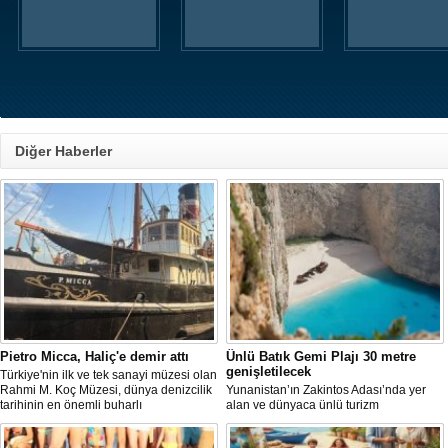
Diğer Haberler
Pietro Micca, Haliç'e demir attı
Ünlü Batık Gemi Plajı 30 metre
genişletilecek
Türkiye'nin ilk ve tek sanayi müzesi olan
Rahmi M. Koç Müzesi, dünya denizcilik
Yunanistan’ın Zakintos Adası’nda yer
tarihinin en önemli buharlı
alan ve dünyaca ünlü turizm
römorkörlerinden biri olarak kabul
noktalarından biri olan Navagio Plajı'nın
edilen Pietro Micca'yı koleksiyonuna
yaklaşık 30 metre genişletilmesi