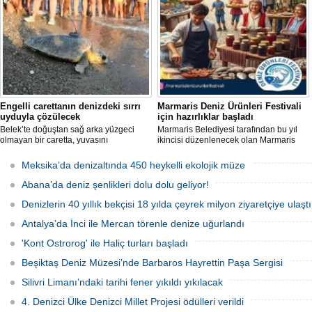
kazandırdı.
planlanıyor.
Engelli carettanın denizdeki sırrı
Marmaris Deniz Ürünleri Festivali
uyduyla çözülecek
için hazırlıklar başladı
Belek’te doğuştan sağ arka yüzgeci
Marmaris Belediyesi tarafından bu yıl
olmayan bir caretta, yuvasını
ikincisi düzenlenecek olan Marmaris
kazamayınca yumurtalarını kumun
Deniz Ürünleri Festivali, 2-4 Ekim
üzerine bıraktı. "DOA" adı verilen deniz
tarihleri arasında Selimiye
Meksika’da denizaltında 450 heykelli ekolojik müze
kaplumbağasına ilk kez uydu izleme
Mahallesi'nde gerçekleştirilecek.
cihazı takıldı ve denize uğurlandı.
Festivalde deniz ürünleri, yöresel
Abana’da deniz şenlikleri dolu dolu geliyor!
lezzetler ve kentin kıyı kültürü ön plana
çıkarılacak.
Denizlerin 40 yıllık bekçisi 18 yılda çeyrek milyon ziyaretçiye ulaştı
Antalya’da İnci ile Mercan törenle denize uğurlandı
'Kont Ostrorog' ile Haliç turları başladı
Beşiktaş Deniz Müzesi’nde Barbaros Hayrettin Paşa Sergisi
Silivri Limanı’ndaki tarihi fener yıkıldı yıkılacak
4. Denizci Ülke Denizci Millet Projesi ödülleri verildi