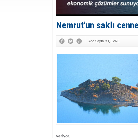
Nemrut’un saklı cenne
Ana Sayfa
»
ÇEVRE
veriyor.