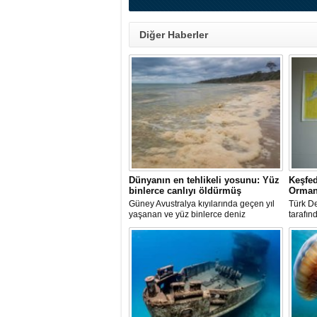
Diğer Haberler
Dünyanın en tehlikeli yosunu: Yüz
Keşfed
binlerce canlıyı öldürmüş
Orman
Güney Avustralya kıyılarında geçen yıl
Türk De
yaşanan ve yüz binlerce deniz
tarafın
canlısının ölümüne yol açan çevre
Semadi
felaketinin arkasındaki yosun türü
araştır
incelendi. Araştırmacılar, söz konusu
ila 120
mikroalgin bugüne kadar incelenen
kilomet
türler arasında en zehirli örnek
Denizi
olduğunu ortaya çıkardı.
keşfedil