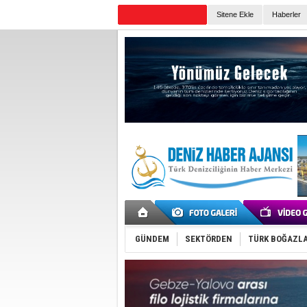
TURKISH MARITIME
Sitene Ekle
Haberler
Günün Haberleri
GÜNDEM
SEKTÖRDEN
TÜRK BOĞAZLA