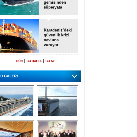
gemisinden
süperyata
dönüştürüldü
Karadeniz’deki
güvenlik krizi,
navluna
vuruyor!
|
|
DÜN
BU HAFTA
BU AY
O GALERİ
emi içinde gemi” 
Dünyada tek! 
konsepti ile MSC 
Denizaltı yüzer 
Splendida
havuzu intikal 
seyrine başladı