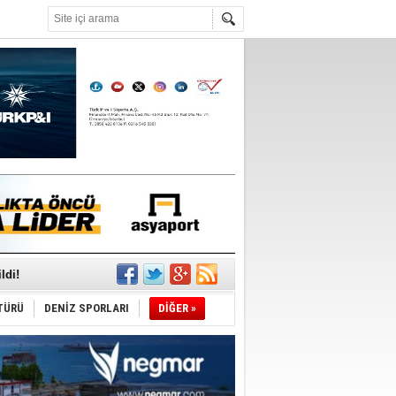
°C
ldi!
TÜRÜ
DENİZ SPORLARI
DİĞER »
da