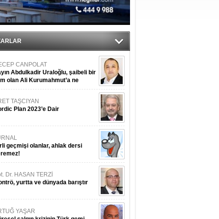
üldü
ıtlama!
ZARLAR
ECEP CANPOLAT
yın Abdulkadir Uraloğlu, şaibeli bir
im olan Ali Kurumahmut’a ne
nışıyorsunuz?
RET TAŞCIYAN
rdic Plan 2023’e Dair
URNAL
rli geçmişi olanlar, ahlak dersi
eremez!
t. Dr. HASAN TERZİ
ntrö, yurtta ve dünyada barıştır
RTUĞ YAŞAR