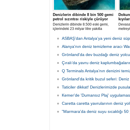
Denizlerin dibinde 8 bin 500 gemi
Dokuna
petrol sızıntısı riskiyle çürüyor
kıyıları
Denizlerin dibinde 8.500 eski gemi,
Devasa 
içlerindeki 23 milyar litre yakıtla
metreyi
paslanıyor. Bilim insanları, bu
zehriyle
enkazlardan olası petrol sızıntılarının
akıntıl
ASBAŞ’dan Antalya’ya yeni deniz süp
deniz ekosistemleri için büyük bir tehdit
neden o
oluşturduğunu belirtiyor.
Alanya'nın deniz temizleme aracı W
Grönland'da dev buzdağı deniz yolc
Çıralı’da yavru deniz kaplumbağaları
Q Terminals Antalya’nın denizini temiz
Grönland'da kritik buzul seferi: Deniz s
Taticiler dikkat! Denizlerimizde pusul
Kemer'de 'Dumansız Plaj' uygulamas
Caretta caretta yavrularının deniz yo
"Marmara'da deniz suyu sıcaklığı 50 y