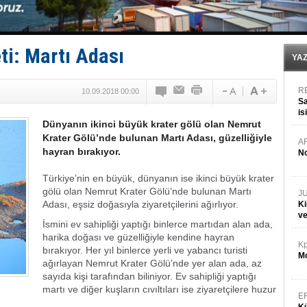
Enejota ticari destek gemisinden süperyata dönüştür
Denizcilik sektörü, Alsancak Limanı’ndan memnun
Türkiye’den Karadeniz'deki gemicilik faaliyetlerine kıs
‘14. Olympos Regatta’ başlıyor
ti: Martı Adası
Taksi Botlar, 50 yıldır Marmaris’in mavi sularında
YA
R
10.09.2018 00:00
Sa
is
Dünyanın ikinci büyük krater gölü olan Nemrut
da
Krater Gölü’nde bulunan Martı Adası, güzelliğiyle
A
hayran bırakıyor.
No
Türkiye’nin en büyük, dünyanın ise ikinci büyük krater
gölü olan Nemrut Krater Gölü’nde bulunan Martı
J
Adası, eşsiz doğasıyla ziyaretçilerini ağırlıyor.
Ki
v
İsmini ev sahipliği yaptığı binlerce martıdan alan ada,
harika doğası ve güzelliğiyle kendine hayran
Kp
bırakıyor. Her yıl binlerce yerli ve yabancı turisti
Mo
ağırlayan Nemrut Krater Gölü’nde yer alan ada, az
sayıda kişi tarafından biliniyor. Ev sahipliği yaptığı
martı ve diğer kuşların cıvıltıları ise ziyaretçilere huzur
E