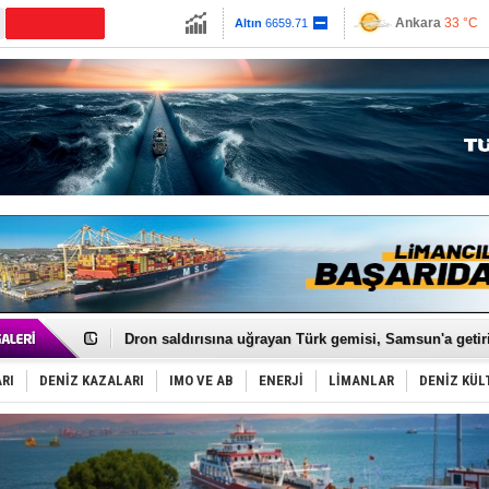
13779.39
Ankara
33 °C
CANLI YAYIN
Altın
6659.71
İzmir
38 °C
Dolar
47.6791
Antalya
31 °C
Euro
55.1258
Muğla
35 °C
Çanakkale
32 
Gemi tasarım yarışmasına ek süre
Makine arızası yapan tanker, güvenli bölgeye çekildi
Dron saldırısına uğrayan Türk gemisi, Samsun'a getiri
'REGAL 1' isimli tanker, tehlikeyi atlattı!
Gemide 5 ton kokain yakalandı: Portekiz!
RI
DENİZ KAZALARI
IMO VE AB
ENERJİ
LİMANLAR
DENİZ KÜL
Yakıt barcı filosuna 2 yeni gemi katıldı
Rus İHA’ları, Alman gemisini vurdu!
Karadeniz’deki güvenlik krizi, navluna vuruyor!
Tatil hesabını yosun bozdu, oteller fiyat kırdı
Rusya, gölge filo tankerlerinde lider bayrak konumun