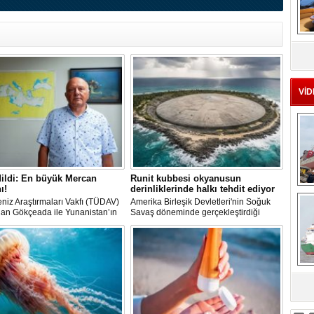
MS
eu
VİD
ildi: En büyük Mercan
Runit kubbesi okyanusun
ı!
derinliklerinde halkı tehdit ediyor
Ç
niz Araştırmaları Vakfı (TÜDAV)
Amerika Birleşik Devletleri'nin Soğuk
dan Gökçeada ile Yunanistan’ın
Savaş döneminde gerçekleştirdiği
rek Adası arasında yürütülen
nükleer testlerin ardından kalan
mada, Türkiye kara sularında 70
radyoaktif atıkların üzerini kapatan Runit
 metre derinlikte ve 2
Kubbesi, çevresel riskler ve deniz
reden fazla uzunlukta, Ege
seviyesindeki yükselmeler nedeniyle
’ndeki en büyük mercan ormanı
tartışma konusu olmaya devam ediyor.
di.
sa