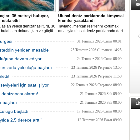
S
çları 36 metreyi buluyor,
Ulusal deniz parklarında kimyasal
 istila etti!
kremler yasaklandı
aslan yelesi denizanası türü, 36
Tayland, mercan resiflerini korumak
 bulabilen dokunaçları ve güçlü
amacıyla ulusal deniz parklarında dört
 kıyıları istila etti. Uzmanlar,
belirli kimyasal maddeyi içeren güneş
arın bu olağan dışı yoğunluğa
kremlerinin kullanımını resmen
ürgesi
31 Temmuz 2026 Cuma 00:01
lduğunu belirtiyor.
yasakladı.
asteddin yeniden mesaide
25 Temmuz 2026 Cumartesi 14:25
uluğuna devam ediyor
24 Temmuz 2026 Cuma 08:00
nın zorlu yolculuğu başladı
23 Temmuz 2026 Perşembe 13:55
ledi!
23 Temmuz 2026 Perşembe 11:50
eviyeleri için saat işliyor
22 Temmuz 2026 Çarşamba 08:00
a denizanası alarmı!
21 Temmuz 2026 Salı 09:00
ı başladı
21 Temmuz 2026 Salı 08:00
L
lculuğu başladı
17 Temmuz 2026 Cuma 08:00
ılda 2,5 derece arttı"
12 Temmuz 2026 Pazar 09:00