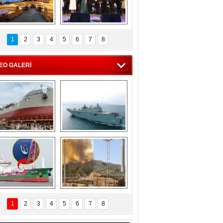
C'den 55 milyon 
5. Bosphorus Ship 
roluk turizm geliri 
Brokers Dinner, 
1
2
3
4
5
6
7
8
müjdesi
İstanbul’da yapıldı
EO GALERİ
eksan Tersanesi, 
TCG Anadolu, 
Başaran Bayrak 
tersane teknik 
tankerini suya 
seyrini tamamladı
indirdi
Göçmenlerin 
Milas’taki yangın 
imdadına Türk 
yeniden termik 
1
2
3
4
5
6
7
8
hipli MINA DENIZ 
santrallere doğru 
yetişti
ilerliyor