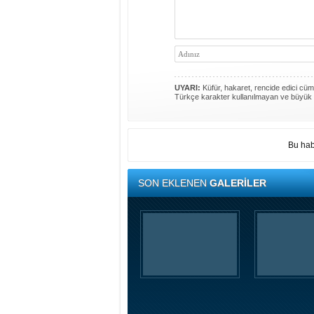
UYARI:
Küfür, hakaret, rencide edici cümle
Türkçe karakter kullanılmayan ve büyük 
Bu hab
SON EKLENEN
GALERİLER