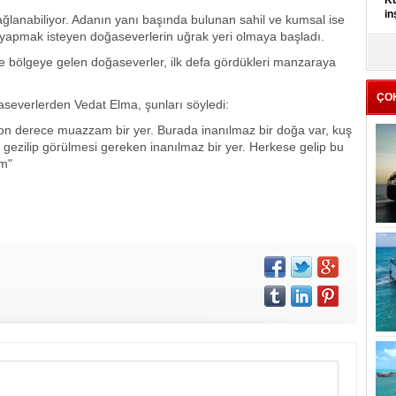
Kü
in
ağlanabiliyor. Adanın yanı başında bulunan sahil ve kumsal ise
 yapmak isteyen doğaseverlerin uğrak yeri olmaya başladı.
K
e bölgeye gelen doğaseverler, ilk defa gördükleri manzaraya
Kı
it
ÇO
aseverlerden Vedat Elma, şunları söyledi:
son derece muazzam bir yer. Burada inanılmaz bir doğa var, kuş
n gezilip görülmesi gereken inanılmaz bir yer. Herkese gelip bu
um"