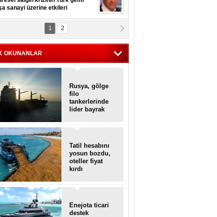
resel salgın krizinin Türk gemi
şa sanayi üzerine etkileri
1
2
pt. MESUT AZMİ GÖKSOY
lavuz kaptan kardeşlerime
hafen...
K OKUNANLAR
Rusya, gölge
filo
tankerlerinde
lider bayrak
konumunda
Tatil hesabını
yosun bozdu,
oteller fiyat
kırdı
Enejota ticari
destek