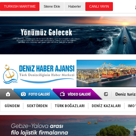
TURKISH MARITIME
Sitene Ekle
Haberler
CANLI YAYIN
Günün Haberleri
Türkiye-Ir
Türk Armat
Deniz turi
DÖDER, 28.
Fairline, T
GÜNDEM
SEKTÖRDEN
TÜRK BOĞAZLARI
DENİZ KAZALARI
IMO 
Baltık Deni
Runit kubb
Limana dad
Türk Loydu
Hüseyin Me