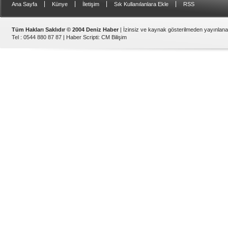
|
|
|
|
Ana Sayfa
Künye
İletişim
Sık Kullanılanlara Ekle
RSS
Tüm Hakları Saklıdır © 2004 Deniz Haber
| İzinsiz ve kaynak gösterilmeden yayınlan
Tel : 0544 880 87 87 |
Haber Scripti
:
CM Bilişim