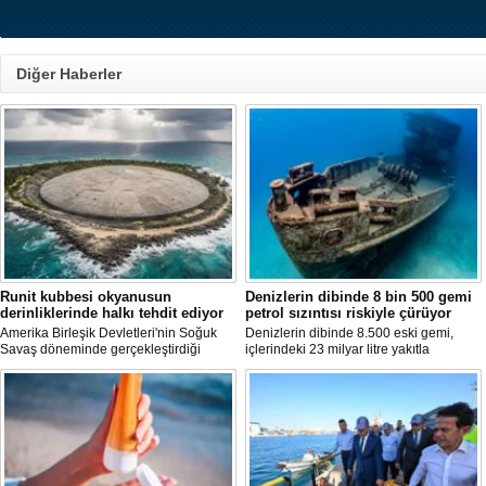
Diğer Haberler
Runit kubbesi okyanusun
Denizlerin dibinde 8 bin 500 gemi
derinliklerinde halkı tehdit ediyor
petrol sızıntısı riskiyle çürüyor
Amerika Birleşik Devletleri'nin Soğuk
Denizlerin dibinde 8.500 eski gemi,
Savaş döneminde gerçekleştirdiği
içlerindeki 23 milyar litre yakıtla
nükleer testlerin ardından kalan
paslanıyor. Bilim insanları, bu
radyoaktif atıkların üzerini kapatan Runit
enkazlardan olası petrol sızıntılarının
Kubbesi, çevresel riskler ve deniz
deniz ekosistemleri için büyük bir tehdit
seviyesindeki yükselmeler nedeniyle
oluşturduğunu belirtiyor.
tartışma konusu olmaya devam ediyor.