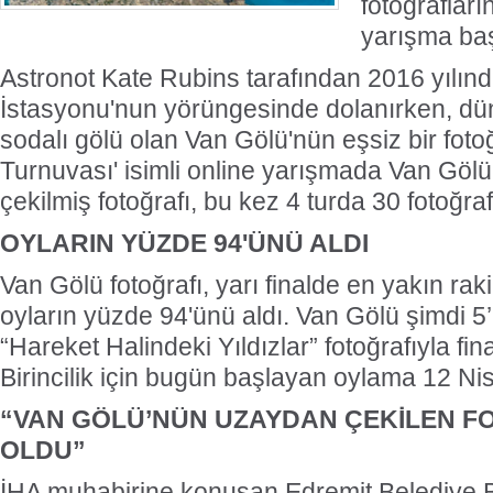
fotoğrafların
yarışma başl
Astronot Kate Rubins tarafından 2016 yılın
İstasyonu'nun yörüngesinde dolanırken, d
sodalı gölü olan Van Gölü'nün eşsiz bir fotoğ
Turnuvası' isimli online yarışmada Van Göl
çekilmiş fotoğrafı, bu kez 4 turda 30 fotoğraf
OYLARIN YÜZDE 94'ÜNÜ ALDI
Van Gölü fotoğrafı, yarı finalde en yakın raki
oyların yüzde 94'ünü aldı. Van Gölü şimdi 5’i
“Hareket Halindeki Yıldızlar” fotoğrafıyla fi
Birincilik için bugün başlayan oylama 12 N
“VAN GÖLÜ’NÜN UZAYDAN ÇEKİLEN FO
OLDU”
İHA muhabirine konuşan Edremit Belediye B