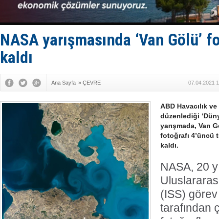
Hat-San Te
Med Marine
KOSDER’den
Kalyoncu’da
NASA yarışmasında ‘Van Gölü’ fo
Tekne, su a
kaldı
Ana Sayfa
»
ÇEVRE
07.04.2021 1
ABD Havacılık ve
düzenlediği ‘Düny
yarışmada, Van G
fotoğrafı 4’üncü 
kaldı.
NASA, 20 yı
Uluslararas
(ISS) görev
tarafından 