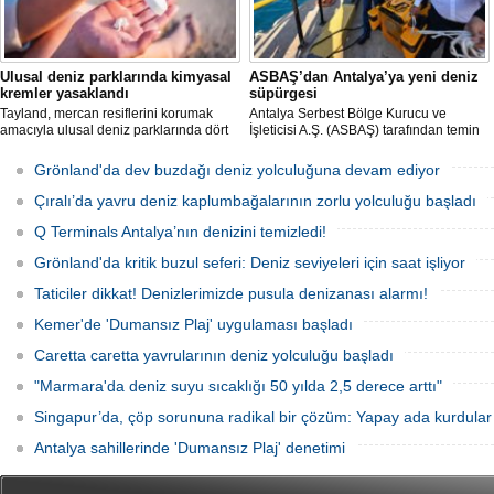
Ulusal deniz parklarında kimyasal
ASBAŞ’dan Antalya’ya yeni deniz
kremler yasaklandı
süpürgesi
Tayland, mercan resiflerini korumak
Antalya Serbest Bölge Kurucu ve
amacıyla ulusal deniz parklarında dört
İşleticisi A.Ş. (ASBAŞ) tarafından temin
belirli kimyasal maddeyi içeren güneş
edilen deniz süpürgesi (çöpkapar), kıyı
kremlerinin kullanımını resmen
ve liman temizliği çalışmalarında aktif
Grönland'da dev buzdağı deniz yolculuğuna devam ediyor
yasakladı.
olarak kullanılmaya başlandı.
Çıralı’da yavru deniz kaplumbağalarının zorlu yolculuğu başladı
Q Terminals Antalya’nın denizini temizledi!
Grönland'da kritik buzul seferi: Deniz seviyeleri için saat işliyor
Taticiler dikkat! Denizlerimizde pusula denizanası alarmı!
Kemer'de 'Dumansız Plaj' uygulaması başladı
Caretta caretta yavrularının deniz yolculuğu başladı
"Marmara'da deniz suyu sıcaklığı 50 yılda 2,5 derece arttı"
Singapur’da, çöp sorununa radikal bir çözüm: Yapay ada kurdular
Antalya sahillerinde 'Dumansız Plaj' denetimi