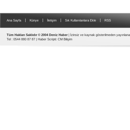
|
|
|
|
Ana Sayfa
Künye
İletişim
Sık Kullanılanlara Ekle
RSS
Tüm Hakları Saklıdır © 2004 Deniz Haber
| İzinsiz ve kaynak gösterilmeden yayınlan
Tel : 0544 880 87 87 |
Haber Scripti
:
CM Bilişim