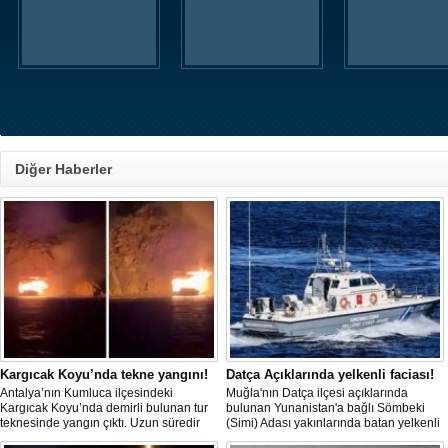
Diğer Haberler
Kargıcak Koyu’nda tekne yangını!
Datça Açıklarında yelkenli faciası!
Antalya’nın Kumluca ilçesindeki
Muğla'nın Datça ilçesi açıklarında
Kargıcak Koyu’nda demirli bulunan tur
bulunan Yunanistan'a bağlı Sömbeki
teknesinde yangın çıktı. Uzun süredir
(Simi) Adası yakınlarında batan yelkenli
kullanılmadığı belirtilen ve içerisinde
teknedeki 9 kişiden 8'i sağ olarak