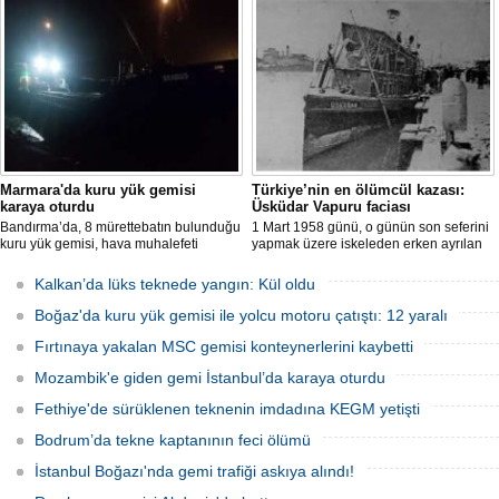
kimsenin bulunmadığı tekne, itfaiyenin
kurtarılırken, kaybolan 1 kişi için deniz
karadan müdahale edememesi
ve havadan geniş çaplı arama kurtarma
nedeniyle tamamen yanarak
çalışması başlatıldı.
kullanılamaz hale geldi.
Marmara'da kuru yük gemisi
Türkiye’nin en ölümcül kazası:
karaya oturdu
Üsküdar Vapuru faciası
Bandırma’da, 8 mürettebatın bulunduğu
1 Mart 1958 günü, o günün son seferini
kuru yük gemisi, hava muhalefeti
yapmak üzere iskeleden erken ayrılan
nedeniyle karaya oturdu. Gemiyi
Üsküdar Vapuru bir daha geri
kurtarma çalışmaları sürüyor.
dönemedi.
Kalkan’da lüks teknede yangın: Kül oldu
Boğaz'da kuru yük gemisi ile yolcu motoru çatıştı: 12 yaralı
Fırtınaya yakalan MSC gemisi konteynerlerini kaybetti
Mozambik'e giden gemi İstanbul’da karaya oturdu
Fethiye'de sürüklenen teknenin imdadına KEGM yetişti
Bodrum’da tekne kaptanının feci ölümü
İstanbul Boğazı'nda gemi trafiği askıya alındı!