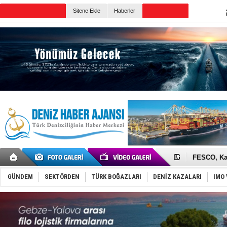
Sitene Ekle
Haberler
Günün Haberleri
Tersane işç
İngiliz akt
FESCO, Kar
DESE, BIMC
GİMBİRDER 
GÜNDEM
SEKTÖRDEN
TÜRK BOĞAZLARI
DENİZ KAZALARI
IMO 
35 milyon T
İnsansız c
Yüzyıl son
Anadolu Te
Derince, I