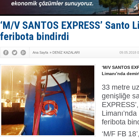
Tüpraş, ha
İTU AUV, D
LNG taşıma
PROYAD, yat
‘M/V SANTOS EXPRESS’ Santo Li
Türkiye-Ir
feribota bindirdi
Ana Sayfa
»
DENİZ KAZALARI
09.05.2018 0
‘M/V SANTOS EXPR
Limanı’nda demirli
33 metre u
genişliğe 
EXPRESS’, 
Limanı’nda 
feribota bind
‘M/F FB 18’