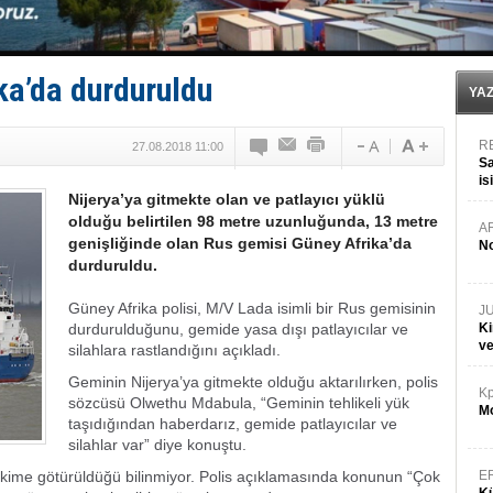
v
Hat-San Tersanesi’nden yüzer havuza omurga: NB26
Med Marine’e yeni Römorkör!
KOSDER’den Karadeniz için ‘Çağrı’!
Kp
Kalyoncu’dan ‘Sefer’ kararı!
Mo
ka’da durduruldu
YA
E
27.08.2018 11:00
Kü
in
Nijerya’ya gitmekte olan ve patlayıcı yüklü
K
olduğu belirtilen 98 metre uzunluğunda, 13 metre
Kı
genişliğinde olan Rus gemisi Güney Afrika’da
it
durduruldu.
Güney Afrika polisi, M/V Lada isimli bir Rus gemisinin
durdurulduğunu, gemide yasa dışı patlayıcılar ve
silahlara rastlandığını açıkladı.
Geminin Nijerya’ya gitmekte olduğu aktarılırken, polis
sözcüsü Olwethu Mdabula, “Geminin tehlikeli yük
taşıdığından haberdarız, gemide patlayıcılar ve
silahlar var” diye konuştu.
n kime götürüldüğü bilinmiyor.
Polis açıklamasında konunun “Çok