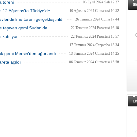
 töreni
03 Eylül 2024 Salı 12:27
S
n 12 Ağustos'ta Türkiye'de
10 Ağustos 2024 Cumartesi 10:52
lendirilme töreni gerçekleştirildi
26 Temmuz 2024 Cuma 17:44
me taşıyan gemi Sudan'da
22 Temmuz 2024 Pazartesi 16:10
 katılıyor
22 Temmuz 2024 Pazartesi 15:57
17 Temmuz 2024 Çarşamba 13:34
ak gemi Mersin'den uğurlandı
13 Temmuz 2024 Cumartesi 14:25
rete açıldı
06 Temmuz 2024 Cumartesi 15:58
Fransız Meridiam, Boğaz köprüleri
ihalesine hazırlanıyor iddiası
Bloomberg'in haberine göre Fransız
altyapı yatırım şirketi Meridiam SAS, 
Temmuz Şehitler Köprüsü ile Fatih
Sultan Mehmet Köprüsü'nün
özelleştirilmesine yönelik ihaleyle
ilgileniyor.
L