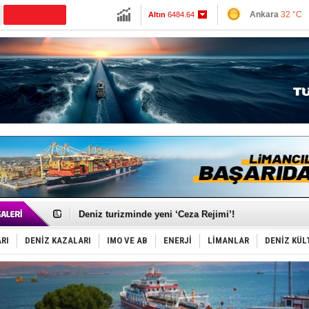
13724.61
Ankara
32 °C
Altın
6484.64
İzmir
41 °C
Dolar
47.5922
Antalya
32 °C
Euro
55.0385
Muğla
32 °C
Çanakkale
34 
PROYAD, yat mürettebatı için yurt dışı harcı için düze
R
Türkiye-Irak enerji hattında yeni dönem başlıyor
Sa
Türk Armatöre 'Uyuşturucu' tutuklaması!
is
Deniz turizminde yeni ‘Ceza Rejimi’!
da
DÖDER, 28. Dönem Yönetim Kurulu Başkanını seçti!
A
Fairline, Türkiye’de ‘SoleMarin’i seçti
RI
DENİZ KAZALARI
IMO VE AB
ENERJİ
LİMANLAR
DENİZ KÜL
No
Baltık Denizi'nde tarih yazıldı!
Runit kubbesi okyanusun derinliklerinde halkı tehdit 
Limana dadandılar, 10 tekneyi soydular!
Türk Loydu’na Süveyş tonaj yetkisi
J
Ki
Hüseyin Mengi: “Yapay Zekâ, Ustanın yerini alamaz”