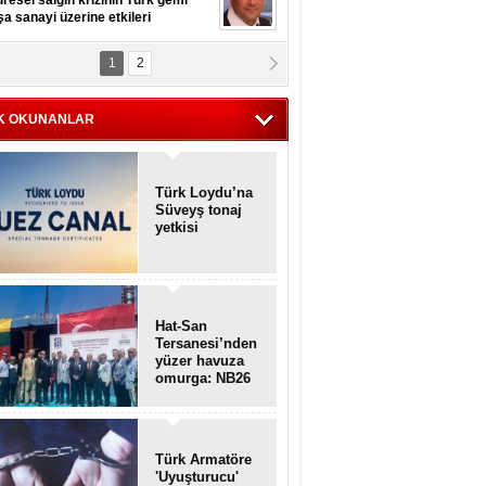
1
2
K OKUNANLAR
Türk Loydu’na
Süveyş tonaj
yetkisi
Hat-San
Tersanesi’nden
yüzer havuza
omurga: NB26
Türk Armatöre
'Uyuşturucu'