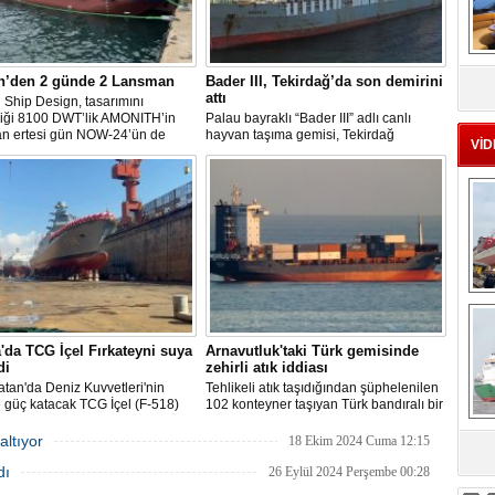
MS
eu
n’den 2 günde 2 Lansman
Bader III, Tekirdağ’da son demirini
attı
Ship Design, tasarımını
diği 8100 DWT’lik AMONITH’in
Palau bayraklı “Bader III” adlı canlı
an ertesi gün NOW-24’ün de
hayvan taşıma gemisi, Tekirdağ
VİD
kavuşmasını kutladı.
açıklarına demirledi.
Ç
'da TCG İçel Fırkateyni suya
Arnavutluk'taki Türk gemisinde
di
zehirli atık iddiası
atan'da Deniz Kuvvetleri'nin
Tehlikeli atık taşıdığından şüphelenilen
 güç katacak TCG İçel (F-518)
102 konteyner taşıyan Türk bandıralı bir
stif sınıfı fırkateyni, Yalova'da
geminin Arnavutluk'a yanaşması, bir
nen törenle suya indirildi.
izleme kuruluşunun uyarısı üzerine
altıyor
18 Ekim 2024 Cuma 12:15
yetkililer tarafından engellendi.
sa
dı
26 Eylül 2024 Perşembe 00:28