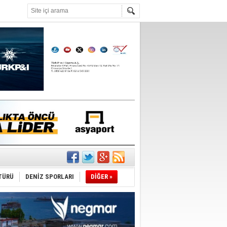
°C
nleme istiyor
ECEP CANPOLAT
yın Abdulkadir Uraloğlu, şaibeli bir
im olan Ali Kurumahmut’a ne
nışıyorsunuz?
RET TAŞCIYAN
TÜRÜ
DENİZ SPORLARI
DİĞER »
rdic Plan 2023’e Dair
ediyor
URNAL
rli geçmişi olanlar, ahlak dersi