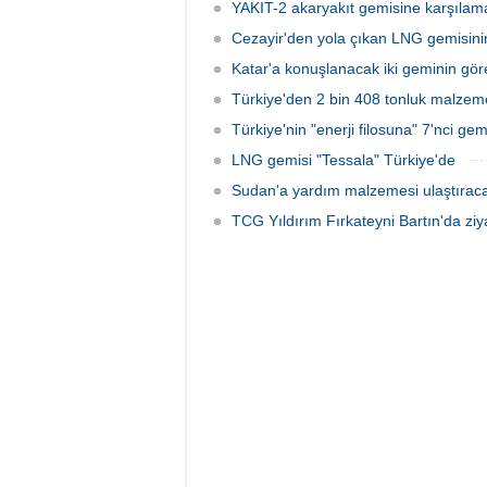
YAKIT-2 akaryakıt gemisine karşılama
Cezayir'den yola çıkan LNG gemisini
Katar'a konuşlanacak iki geminin görev
Türkiye'den 2 bin 408 tonluk malze
Türkiye'nin "enerji filosuna" 7'nci gemi
LNG gemisi "Tessala" Türkiye'de
Sudan'a yardım malzemesi ulaştırac
TCG Yıldırım Fırkateyni Bartın'da ziya