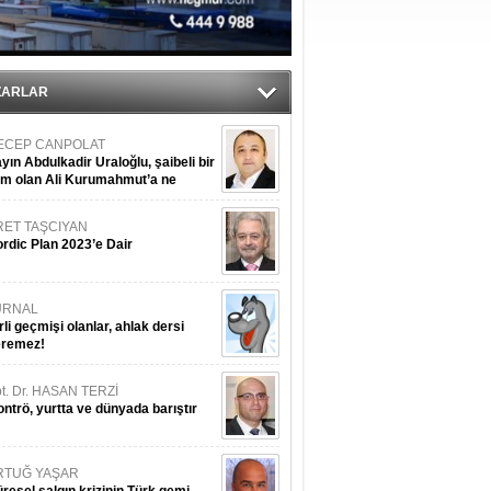
eremez!
t. Dr. HASAN TERZİ
ntrö, yurtta ve dünyada barıştır
ZARLAR
RTUĞ YAŞAR
resel salgın krizinin Türk gemi
şa sanayi üzerine etkileri
pt. MESUT AZMİ GÖKSOY
lavuz kaptan kardeşlerime
hafen...