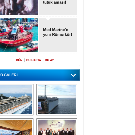
tutuklaması!
Med Marine’e
yeni Römorkör!
|
|
DÜN
BU HAFTA
BU AY
O GALERİ
emi içinde gemi” 
Dünyada tek! 
konsepti ile MSC 
Denizaltı yüzer 
Splendida
havuzu intikal 
seyrine başladı