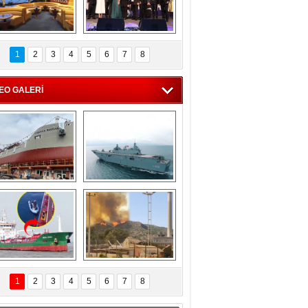
C'den 55 milyon 
5. Bosphorus Ship 
roluk turizm geliri 
Brokers Dinner, 
1
2
3
4
5
6
7
8
müjdesi
İstanbul’da yapıldı
EO GALERİ
eksan Tersanesi, 
TCG Anadolu, 
Başaran Bayrak 
tersane teknik 
tankerini suya 
seyrini tamamladı
indirdi
Göçmenlerin 
Milas’taki yangın 
imdadına Türk 
yeniden termik 
1
2
3
4
5
6
7
8
hipli MINA DENIZ 
santrallere doğru 
yetişti
ilerliyor