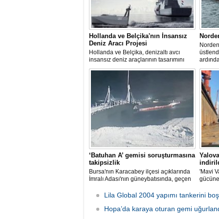
Hollanda ve Belçika'nın İnsansız
Norde
Deniz Aracı Projesi
Norden 
Hollanda ve Belçika, denizaltı avcı
üstlen
insansız deniz araçlarının tasarımını
ardınd
başlattı. Proje, 2 ülkenin deniz
denize 
kuvvetlerinin gelecekteki denizaltı karşıtı
yeteneklerini desteklemeyi amaçlıyor.
‘Batuhan A’ gemisi soruşturmasına
Yalova
takipsizlik
indiril
Bursa'nın Karacabey ilçesi açıklarında
'Mavi V
İmralı Adası'nın güneybatısında, geçen
gücüne
yıl 'Batuhan A' adlı kargo gemisinin
isimli i
batmasıyla ilgili başlatılan soruşturma,
düzenle
Lila Global 2004 yapımı tankerini boş
takipsizlikle sonuçlandı.
Hopa’da karaya oturan gemi uğurlan