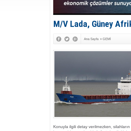
M/V Lada, Güney Afri
Ana Sayfa
»
GEMİ
Konuyla ilgili detay verilmezken, silahları