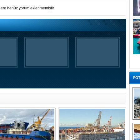
ere henüz yorum eklenmemiştir.
FOT
“G