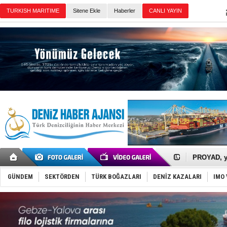
Sitene Ekle
Haberler
Günün Haberleri
İTU AUV, D
LNG taşıma
PROYAD, yat
Türkiye-Ir
Türk Armat
GÜNDEM
SEKTÖRDEN
TÜRK BOĞAZLARI
DENİZ KAZALARI
IMO 
Deniz turi
DÖDER, 28.
Fairline, T
Baltık Deni
Runit kubb