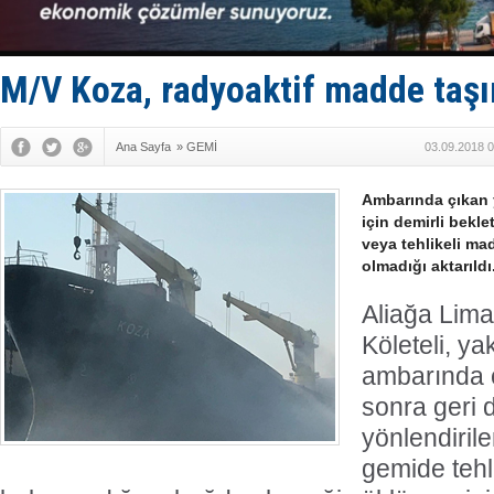
Limana dad
Türk Loydu
Hüseyin Me
Hat-San Te
M/V Koza, radyoaktif madde taş
Med Marine
Ana Sayfa
»
GEMİ
03.09.2018 0
Ambarında çıkan 
için demirli bekl
veya tehlikeli ma
olmadığı aktarıldı
Aliağa Lim
Köleteli, ya
ambarında 
sonra geri
yönlendirile
gemide tehli