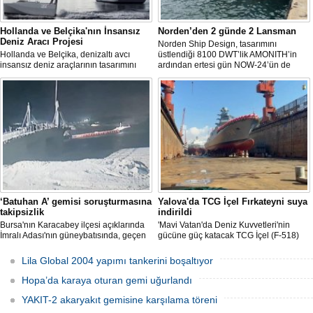
Hollanda ve Belçika'nın İnsansız
Norden’den 2 günde 2 Lansman
Deniz Aracı Projesi
Norden Ship Design, tasarımını
Hollanda ve Belçika, denizaltı avcı
üstlendiği 8100 DWT’lik AMONITH’in
insansız deniz araçlarının tasarımını
ardından ertesi gün NOW-24’ün de
başlattı. Proje, 2 ülkenin deniz
denize kavuşmasını kutladı.
kuvvetlerinin gelecekteki denizaltı karşıtı
yeteneklerini desteklemeyi amaçlıyor.
‘Batuhan A’ gemisi soruşturmasına
Yalova'da TCG İçel Fırkateyni suya
takipsizlik
indirildi
Bursa'nın Karacabey ilçesi açıklarında
'Mavi Vatan'da Deniz Kuvvetleri'nin
İmralı Adası'nın güneybatısında, geçen
gücüne güç katacak TCG İçel (F-518)
yıl 'Batuhan A' adlı kargo gemisinin
isimli istif sınıfı fırkateyni, Yalova'da
batmasıyla ilgili başlatılan soruşturma,
düzenlenen törenle suya indirildi.
Lila Global 2004 yapımı tankerini boşaltıyor
takipsizlikle sonuçlandı.
Hopa’da karaya oturan gemi uğurlandı
YAKIT-2 akaryakıt gemisine karşılama töreni