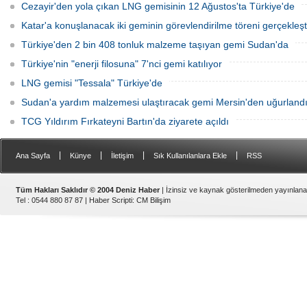
Cezayir'den yola çıkan LNG gemisinin 12 Ağustos'ta Türkiye'de
Katar'a konuşlanacak iki geminin görevlendirilme töreni gerçekleşti
Türkiye'den 2 bin 408 tonluk malzeme taşıyan gemi Sudan'da
Türkiye'nin "enerji filosuna" 7'nci gemi katılıyor
LNG gemisi "Tessala" Türkiye'de
Sudan'a yardım malzemesi ulaştıracak gemi Mersin'den uğurland
TCG Yıldırım Fırkateyni Bartın'da ziyarete açıldı
|
|
|
|
Ana Sayfa
Künye
İletişim
Sık Kullanılanlara Ekle
RSS
Tüm Hakları Saklıdır © 2004 Deniz Haber
| İzinsiz ve kaynak gösterilmeden yayınlan
Tel : 0544 880 87 87 |
Haber Scripti
:
CM Bilişim