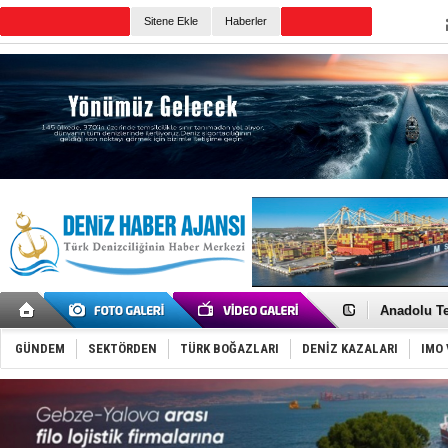
Sitene Ekle
Haberler
Günün Haberleri
İnsansız c
Yüzyıl son
Anadolu Te
Derince, I
Tüpraş, ha
GÜNDEM
SEKTÖRDEN
TÜRK BOĞAZLARI
DENİZ KAZALARI
IMO 
İTU AUV, D
LNG taşıma
PROYAD, yat
Türkiye-Ir
Türk Armat