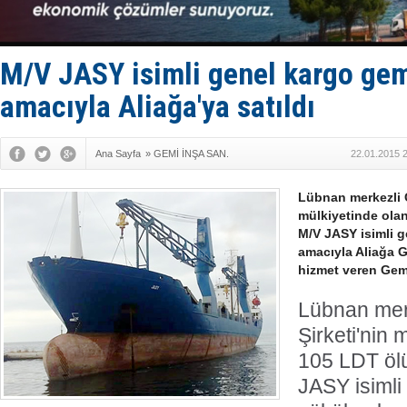
Deniz turi
DÖDER, 28.
Fairline, T
Baltık Deni
M/V JASY isimli genel kargo gem
Runit kubb
amacıyla Aliağa'ya satıldı
Ana Sayfa
»
GEMİ İNŞA SAN.
22.01.2015 
Lübnan merkezli C
mülkiyetinde olan
M/V JASY isimli 
amacıyla Aliağa 
hizmet veren Gemi
Lübnan mer
Şirketi'nin 
105 LDT ölü
JASY isimli