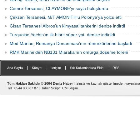
Cemre Tersanesi, CLAYMORE’yı suyla buluşturdu
Çeksan Tersanesi, M/T AMONITH’u Polonya’ya yolcu etti
Gisan Tersanesi Albros’un kimyasal tankerini denize indirdi
Turquoise Yachts’ın ilk hibrit süper yatı denize indirildi
Med Marine, Romanya Donanması’nın römorkörlerine başladı
RMK Marine’den NB131 Miaraka’nın omurga döşeme töreni
|
|
|
|
Ana Sayfa
Künye
İletişim
Sık Kullanılanlara Ekle
RSS
Tüm Hakları Saklıdır © 2004 Deniz Haber
| İzinsiz ve kaynak gösterilmeden yayınlan
Tel : 0544 880 87 87 |
Haber Scripti
:
CM Bilişim