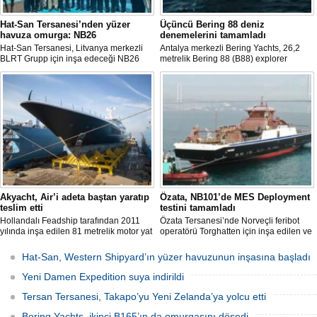
Hat-San Tersanesi’nden yüzer
Üçüncü Bering 88 deniz
havuza omurga: NB26
denemelerini tamamladı
Hat-San Tersanesi, Litvanya merkezli
Antalya merkezli Bering Yachts, 26,2
BLRT Grupp için inşa edeceği NB26
metrelik Bering 88 (B88) explorer
inşa numaralı yüzer havuzun omurga
serisinin üçüncü teknesinin ilk deniz
yerleştirme törenini Yalova’daki
denemelerini tamamladığını açıkladı.
tersanesinde gerçekleştirdi.
Tekne bu yaz teslim edilecek.
Akyacht, Air’i adeta baştan yaratıp
Özata, NB101’de MES Deployment
teslim etti
testini tamamladı
Hollandalı Feadship tarafından 2011
Özata Tersanesi’nde Norveçli feribot
yılında inşa edilen 81 metrelik motor yat
operatörü Torghatten için inşa edilen ve
Air, Kocaeli merkezli Akyacht
şubat ayında denize indirilen NB101
tersanesindeki büyük refit (yenileme)
gemide gerçekleştirilen MES (Marine
Hat-San, Western Shipyard’ın yüzer havuzunun inşasına başladı
sürecini başarıyla sonlandırdı.
Evacuation System) Deployment Testi
başarıyla tamamlandı.
Yeni Damen Expedition suya indirildi
Tersan Tersanesi, Takapo’yu Yeni Zelanda’ya yolcu etti
Bering Yachts, ikinci B165’ın da omurgasını döşedi