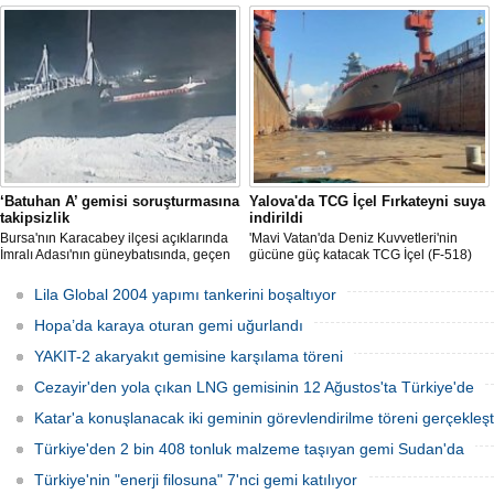
başlattı. Proje, 2 ülkenin deniz
denize kavuşmasını kutladı.
kuvvetlerinin gelecekteki denizaltı karşıtı
yeteneklerini desteklemeyi amaçlıyor.
‘Batuhan A’ gemisi soruşturmasına
Yalova'da TCG İçel Fırkateyni suya
takipsizlik
indirildi
Bursa'nın Karacabey ilçesi açıklarında
'Mavi Vatan'da Deniz Kuvvetleri'nin
İmralı Adası'nın güneybatısında, geçen
gücüne güç katacak TCG İçel (F-518)
yıl 'Batuhan A' adlı kargo gemisinin
isimli istif sınıfı fırkateyni, Yalova'da
batmasıyla ilgili başlatılan soruşturma,
düzenlenen törenle suya indirildi.
Lila Global 2004 yapımı tankerini boşaltıyor
takipsizlikle sonuçlandı.
Hopa’da karaya oturan gemi uğurlandı
YAKIT-2 akaryakıt gemisine karşılama töreni
Cezayir'den yola çıkan LNG gemisinin 12 Ağustos'ta Türkiye'de
Katar'a konuşlanacak iki geminin görevlendirilme töreni gerçekleşti
Türkiye'den 2 bin 408 tonluk malzeme taşıyan gemi Sudan'da
Türkiye'nin "enerji filosuna" 7'nci gemi katılıyor