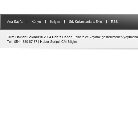
|
|
|
|
Ana Sayfa
Künye
İletişim
Sık Kullanılanlara Ekle
RSS
Tüm Hakları Saklıdır © 2004 Deniz Haber
| İzinsiz ve kaynak gösterilmeden yayınlan
Tel : 0544 880 87 87 |
Haber Scripti
:
CM Bilişim