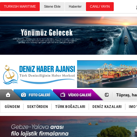
Sitene Ekle
Haberler
Günün Haberleri
Anadolu Te
Derince, I
Tüpraş, ha
İTU AUV, D
LNG taşıma
GÜNDEM
SEKTÖRDEN
TÜRK BOĞAZLARI
DENİZ KAZALARI
IMO 
PROYAD, yat
Türkiye-Ir
Türk Armat
Deniz turi
DÖDER, 28.