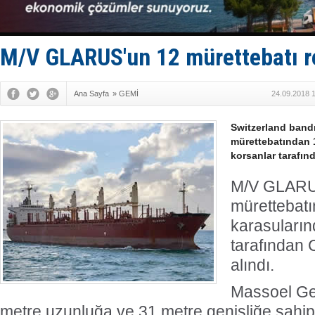
Fairline, T
Baltık Deni
Runit kubb
Limana dad
M/V GLARUS'un 12 mürettebatı re
Türk Loydu
Ana Sayfa
»
GEMİ
24.09.2018 
Switzerland bandı
mürettebatından 1
korsanlar tarafın
M/V GLARUS
mürettebatı
karasuların
tarafından 
alındı.
Massoel Gem
metre uzunluğa ve 31 metre genişliğe sah