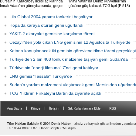
Bursa'nın Karacabey ilçesi açıklarında
'Mavi Vatan'da Deniz Kuvvetleri'nin
İmralı Adası'nın güneybatısında, geçen
gücüne güç katacak TCG İçel (F-518)
yıl 'Batuhan A' adlı kargo gemisinin
isimli istif sınıfı fırkateyni, Yalova'da
batmasıyla ilgili başlatılan soruşturma,
düzenlenen törenle suya indirildi.
Lila Global 2004 yapımı tankerini boşaltıyor
takipsizlikle sonuçlandı.
Hopa’da karaya oturan gemi uğurlandı
YAKIT-2 akaryakıt gemisine karşılama töreni
Cezayir'den yola çıkan LNG gemisinin 12 Ağustos'ta Türkiye'de
Katar'a konuşlanacak iki geminin görevlendirilme töreni gerçekleşti
Türkiye'den 2 bin 408 tonluk malzeme taşıyan gemi Sudan'da
Türkiye'nin "enerji filosuna" 7'nci gemi katılıyor
LNG gemisi "Tessala" Türkiye'de
Sudan'a yardım malzemesi ulaştıracak gemi Mersin'den uğurland
TCG Yıldırım Fırkateyni Bartın'da ziyarete açıldı
|
|
|
|
Ana Sayfa
Künye
İletişim
Sık Kullanılanlara Ekle
RSS
Tüm Hakları Saklıdır © 2004 Deniz Haber
| İzinsiz ve kaynak gösterilmeden yayınlan
Tel : 0544 880 87 87 |
Haber Scripti
:
CM Bilişim