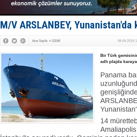
Hürmüz’de
Rusya'nın g
Keşfedildi
D-Marin, A
M/V ARSLANBEY, Yunanistan'da k
Van’da inş
Ana Sayfa
»
GEMİ
08.09.2018 1
Bir Türk gemisini
adlı plajda karay
Panama ban
uzunluğund
genişliğind
ARSLANBEY,
Yunanistan
14 müretteb
Amaliapolis