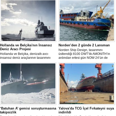
Hollanda ve Belçika'nın İnsansız
Norden’den 2 günde 2 Lansman
Deniz Aracı Projesi
Norden Ship Design, tasarımını
Hollanda ve Belçika, denizaltı avcı
üstlendiği 8100 DWT’lik AMONITH’in
insansız deniz araçlarının tasarımını
ardından ertesi gün NOW-24’ün de
başlattı. Proje, 2 ülkenin deniz
denize kavuşmasını kutladı.
kuvvetlerinin gelecekteki denizaltı karşıtı
yeteneklerini desteklemeyi amaçlıyor.
‘Batuhan A’ gemisi soruşturmasına
Yalova'da TCG İçel Fırkateyni suya
takipsizlik
indirildi