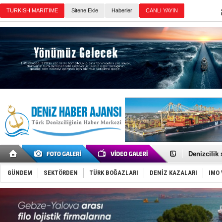
TURKISH MARITIME
Sitene Ekle
Haberler
CANLI YAYIN
Günün Haberleri
Rusya, göl
Enejota ti
Denizcilik
Türkiye’den
‘14. Olymp
GÜNDEM
SEKTÖRDEN
TÜRK BOĞAZLARI
DENİZ KAZALARI
IMO 
Taksi Botla
TÜRKLİM Ba
SOCAR da M
Türkiye'nin
Dünyanın e