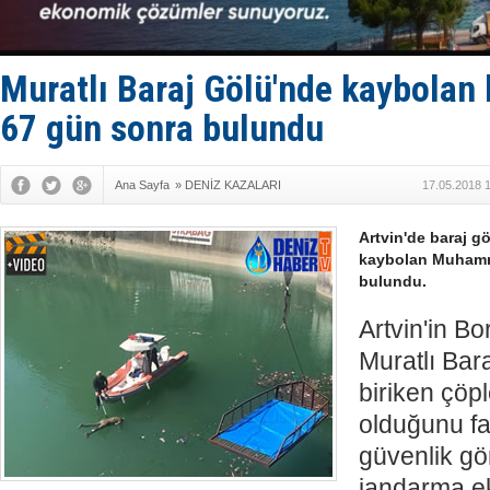
FESCO, Kar
DESE, BIMC
GİMBİRDER 
35 milyon T
Muratlı Baraj Gölü'nde kaybolan 
67 gün sonra bulundu
Ana Sayfa
»
DENİZ KAZALARI
17.05.2018 
Artvin'de baraj 
kaybolan Muhamme
bulundu.
Artvin'in Bo
Muratlı Bar
biriken çöp
olduğunu fa
güvenlik gö
jandarma eki