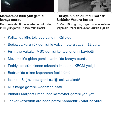
Marmara'da kuru yük gemisi
Türkiye’nin en ölümcül kazası:
karaya oturdu
Üsküdar Vapuru faciası
Bandırma’da, 8 mürettebatın bulunduğu
1 Mart 1958 günü, o günün son seferini
kuru yük gemisi, hava muhalefeti
yapmak üzere iskeleden erken ayrılan
nedeniyle karaya oturdu. Gemiyi
Üsküdar Vapuru bir daha geri
kurtarma çalışmaları sürüyor.
dönemedi.
Kalkan’da lüks teknede yangın: Kül oldu
Boğaz'da kuru yük gemisi ile yolcu motoru çatıştı: 12 yaralı
Fırtınaya yakalan MSC gemisi konteynerlerini kaybetti
Mozambik'e giden gemi İstanbul’da karaya oturdu
Fethiye'de sürüklenen teknenin imdadına KEGM yetişti
Bodrum’da tekne kaptanının feci ölümü
İstanbul Boğazı'nda gemi trafiği askıya alındı!
Rus kargo gemisi Akdeniz'de battı
Ambarlı Marport Limanı'nda konteyner gemisi yan yattı!
Tanker kazasının ardından petrol Karadeniz kıyılarına vurdu