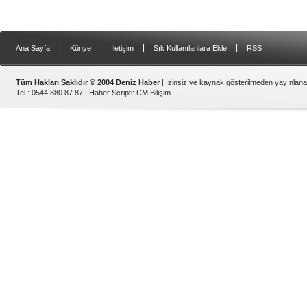
|
|
|
|
Ana Sayfa
Künye
İletişim
Sık Kullanılanlara Ekle
RSS
Tüm Hakları Saklıdır © 2004 Deniz Haber
| İzinsiz ve kaynak gösterilmeden yayınlan
Tel : 0544 880 87 87 |
Haber Scripti
:
CM Bilişim