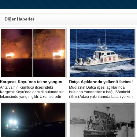
Diğer Haberler
Kargıcak Koyu’nda tekne yangını!
Datça Açıklarında yelkenli faciası!
Antalya’nın Kumluca ilçesindeki
Muğla'nın Datça ilçesi açıklarında
Kargıcak Koyu’nda demirli bulunan tur
bulunan Yunanistan'a bağlı Sömbeki
teknesinde yangın çıktı. Uzun süredir
(Simi) Adası yakınlarında batan yelkenli
kullanılmadığı belirtilen ve içerisinde
teknedeki 9 kişiden 8'i sağ olarak
kimsenin bulunmadığı tekne, itfaiyenin
kurtarılırken, kaybolan 1 kişi için deniz
karadan müdahale edememesi
ve havadan geniş çaplı arama kurtarma
nedeniyle tamamen yanarak
çalışması başlatıldı.
kullanılamaz hale geldi.