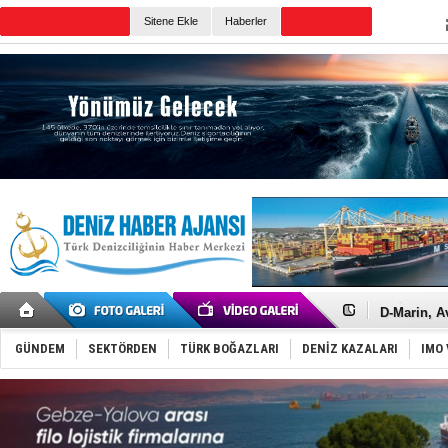
Sitene Ekle
Haberler
Günün Haberleri
Hürmüz’de
Rusya'nın g
Keşfedildi
D-Marin, A
Van’da inş
ASEAN ilk 
GÜNDEM
SEKTÖRDEN
TÜRK BOĞAZLARI
DENİZ KAZALARI
IMO 
TAYK - Eke
İstanbul v
TEKNOFEST 
Tersane işç
İngiliz akt