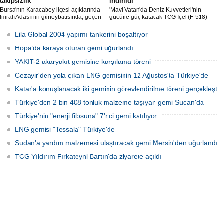
takipsizlik
indirildi
Bursa'nın Karacabey ilçesi açıklarında
'Mavi Vatan'da Deniz Kuvvetleri'nin
İmralı Adası'nın güneybatısında, geçen
gücüne güç katacak TCG İçel (F-518)
yıl 'Batuhan A' adlı kargo gemisinin
isimli istif sınıfı fırkateyni, Yalova'da
batmasıyla ilgili başlatılan soruşturma,
düzenlenen törenle suya indirildi.
Lila Global 2004 yapımı tankerini boşaltıyor
takipsizlikle sonuçlandı.
Hopa’da karaya oturan gemi uğurlandı
YAKIT-2 akaryakıt gemisine karşılama töreni
Cezayir'den yola çıkan LNG gemisinin 12 Ağustos'ta Türkiye'de
Katar'a konuşlanacak iki geminin görevlendirilme töreni gerçekleşti
Türkiye'den 2 bin 408 tonluk malzeme taşıyan gemi Sudan'da
Türkiye'nin "enerji filosuna" 7'nci gemi katılıyor
LNG gemisi "Tessala" Türkiye'de
Sudan'a yardım malzemesi ulaştıracak gemi Mersin'den uğurland
TCG Yıldırım Fırkateyni Bartın'da ziyarete açıldı