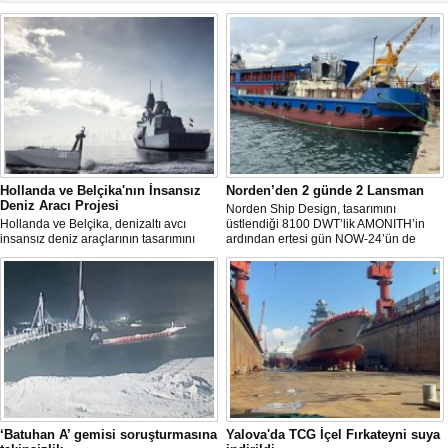
Hollanda ve Belçika'nın İnsansız
Norden’den 2 günde 2 Lansman
Deniz Aracı Projesi
Norden Ship Design, tasarımını
Hollanda ve Belçika, denizaltı avcı
üstlendiği 8100 DWT’lik AMONITH’in
insansız deniz araçlarının tasarımını
ardından ertesi gün NOW-24’ün de
başlattı. Proje, 2 ülkenin deniz
denize kavuşmasını kutladı.
kuvvetlerinin gelecekteki denizaltı karşıtı
yeteneklerini desteklemeyi amaçlıyor.
‘Batuhan A’ gemisi soruşturmasına
Yalova'da TCG İçel Fırkateyni suya