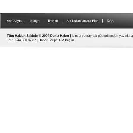
|
|
|
|
Ana Sayfa
Künye
İletişim
Sık Kullanılanlara Ekle
RSS
Tüm Hakları Saklıdır © 2004 Deniz Haber
| İzinsiz ve kaynak gösterilmeden yayınlan
Tel : 0544 880 87 87 |
Haber Scripti
:
CM Bilişim