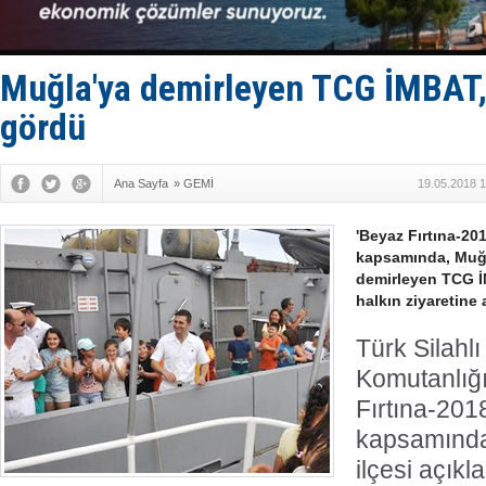
Deniz turi
DÖDER, 28.
Fairline, T
Baltık Deni
Muğla'ya demirleyen TCG İMBAT, 
Runit kubb
gördü
Ana Sayfa
»
GEMİ
19.05.2018 1
'Beyaz Fırtına-201
kapsamında, Muğla
demirleyen TCG İ
halkın ziyaretine a
Türk Silahl
Komutanlığı
Fırtına-2018
kapsamında
ilçesi açıkl