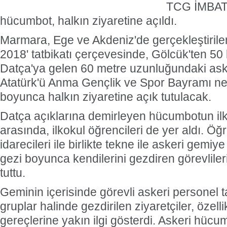
TCG İMBAT 
hücumbot, halkın ziyaretine açıldı.
Marmara, Ege ve Akdeniz'de gerçekleştirilen
2018' tatbikatı çerçevesinde, Gölcük'ten 50 k
Datça'ya gelen 60 metre uzunluğundaki ask
Atatürk'ü Anma Gençlik ve Spor Bayramı ned
boyunca halkın ziyaretine açık tutulacak.
Datça açıklarına demirleyen hücumbotun ilk 
arasında, ilkokul öğrencileri de yer aldı. Ö
idarecileri ile birlikte tekne ile askeri gemiy
gezi boyunca kendilerini gezdiren görevlil
tuttu.
Geminin içerisinde görevli askeri personel ta
gruplar halinde gezdirilen ziyaretçiler, özell
gereçlerine yakın ilgi gösterdi. Askeri hüc