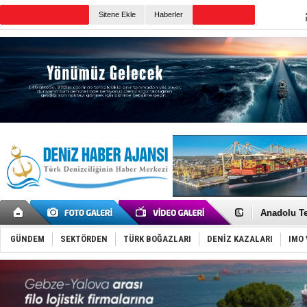
TURKISH MARITIME
Sitene Ekle
Haberler
CANLI YAYIN
Günün Haberleri
İnsansız c
Yüzyıl son
Anadolu Te
Derince, I
Tüpraş, ha
GÜNDEM
SEKTÖRDEN
TÜRK BOĞAZLARI
DENİZ KAZALARI
IMO 
İTU AUV, D
LNG taşıma
PROYAD, yat
Türkiye-Ir
Türk Armat