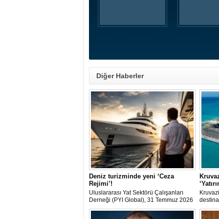
Diğer Haberler
Deniz turizminde yeni ‘Ceza
Kruvaz
Rejimi’!
‘Yatır
Uluslararası Yat Sektörü Çalışanları
Kruvazi
Derneği (PYI Global), 31 Temmuz 2026
destina
tarihinde yürürlüğe giren 7590 sayılı
dolarlı
Kanun’un deniz turizmine etkilerine
dışına 