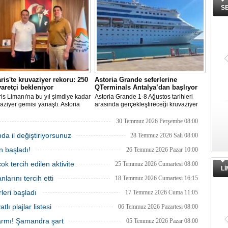
, su parkları ve lüks villalar artık
olduğu açıklandı.
S
rin en stratejik gelir kaynakları
a yer alıyor.
is'te kruvaziyer rekoru: 250
Astoria Grande seferlerine
yaretçi bekleniyor
QTerminals Antalya’dan başlıyor
s Limanı'na bu yıl şimdiye kadar
Astoria Grande 1-8 Ağustos tarihleri
aziyer gemisi yanaştı. Astoria
arasında gerçekleştireceği kruvaziyer
nin Ağustos'tan itibaren 10 yeni
seferine QTerminals Antalya’dan
klemesiyle birlikte sezon
başlayacak. Şirket rotayı Rus denizcilik
30 Temmuz 2026 Perşembe 08:00
 250 bin ziyaretçiye ulaşılması
makamlarının Doğu Karadeniz'in doğu
mda il değiştiriyorsunuz
niyor.
kesiminde seyrüsefer güvenliğine ilişkin
28 Temmuz 2026 Salı 08:00
uyarısının ardından değiştirildi.
n başladı!
26 Temmuz 2026 Pazar 10:00
ok tercih edilen aktivite
25 Temmuz 2026 Cumartesi 08:00
L
larını tercih etti
18 Temmuz 2026 Cumartesi 16:15
leri başladı
17 Temmuz 2026 Cuma 11:05
tlı plajlar listesi
06 Temmuz 2026 Pazartesi 08:00
armı! Şamandra şart
05 Temmuz 2026 Pazar 08:00