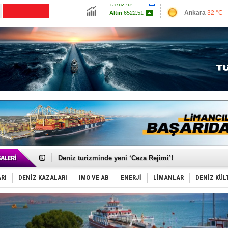
13782.42
Ankara
32 °C
Altın
6522.51
İzmir
35 °C
Dolar
47.5942
Antalya
34 °C
Euro
55.0387
Muğla
34 °C
Çanakkale
33 
Türkiye-Irak enerji hattında yeni dönem başlıyor
Türk Armatöre 'Uyuşturucu' tutuklaması!
Deniz turizminde yeni ‘Ceza Rejimi’!
DÖDER, 28. Dönem Yönetim Kurulu Başkanını seçti!
Fairline, Türkiye’de ‘SoleMarin’i seçti
RI
DENİZ KAZALARI
IMO VE AB
ENERJİ
LİMANLAR
DENİZ KÜL
Baltık Denizi'nde tarih yazıldı!
Runit kubbesi okyanusun derinliklerinde halkı tehdit 
Limana dadandılar, 10 tekneyi soydular!
Türk Loydu’na Süveyş tonaj yetkisi
Hüseyin Mengi: “Yapay Zekâ, Ustanın yerini alamaz”