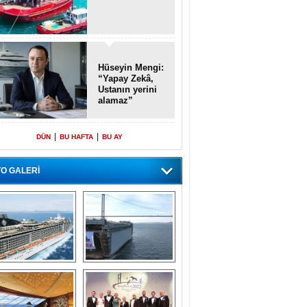
Hüseyin Mengi:
“Yapay Zekâ,
Ustanın yerini
alamaz”
|
|
DÜN
BU HAFTA
BU AY
O GALERİ
emi içinde gemi” 
Dünyada tek! 
konsepti ile MSC 
Denizaltı yüzer 
Splendida
havuzu intikal 
seyrine başladı