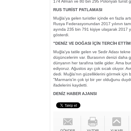
174 Alman ve 80 bin 295 Polonyalı turist g
RUS TURİST PATLAMASI
Muğla'ya gelen turistler içinde en fazla ar
Rusya Federasyonundan 2017 yılının tamamı
ayında 235 bin 791 kişiye ulaşarak 2017 y
gösterdi.
"DENİZ VE DOĞASI İÇİN TERCİH ETTİ
Muğla'ya tatile gelen ve Sedir Adası tekn
düşüncelerim var. Burasının denizi daha gü
dünyanın her tarafına tatile gider. Ama bur
ediyoruz. Ağustos ayı çok sıcak oluyor. Avr
dedi. Muğla'nın güzelliklerini görmek için b
"Marmaris'in çok iyi bir yer olduğunu duydu
ifadelerini kaydetti.
DENİZ HABER AJANSI