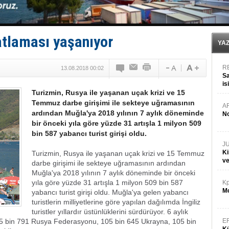
Hat-San Tersanesi’nden yüzer havuza omurga: NB26
Med Marine’e yeni Römorkör!
KOSDER’den Karadeniz için ‘Çağrı’!
Kalyoncu’dan ‘Sefer’ kararı!
atlaması yaşanıyor
Tekne, su aldı: 100 yolcu, tahliye edildi
YA
R
13.08.2018 00:02
Sa
is
Turizmin, Rusya ile yaşanan uçak krizi ve 15
da
Temmuz darbe girişimi ile sekteye uğramasının
A
ardından Muğla'ya 2018 yılının 7 aylık döneminde
No
bir önceki yıla göre yüzde 31 artışla 1 milyon 509
bin 587 yabancı turist girişi oldu.
J
Ki
Turizmin, Rusya ile yaşanan uçak krizi ve 15 Temmuz
v
darbe girişimi ile sekteye uğramasının ardından
Muğla'ya 2018 yılının 7 aylık döneminde bir önceki
yıla göre yüzde 31 artışla 1 milyon 509 bin 587
Kp
Mo
yabancı turist girişi oldu. Muğla'ya gelen yabancı
turistlerin milliyetlerine göre yapılan dağılımda İngiliz
turistler yıllardır üstünlüklerini sürdürüyor. 6 aylık
35 bin 791 Rusya Federasyonu, 105 bin 645 Ukrayna, 105 bin
E