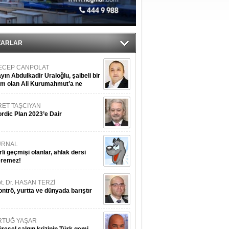
ZARLAR
ECEP CANPOLAT
yın Abdulkadir Uraloğlu, şaibeli bir
im olan Ali Kurumahmut’a ne
nışıyorsunuz?
RET TAŞCIYAN
rdic Plan 2023’e Dair
URNAL
rli geçmişi olanlar, ahlak dersi
eremez!
t. Dr. HASAN TERZİ
ntrö, yurtta ve dünyada barıştır
RTUĞ YAŞAR