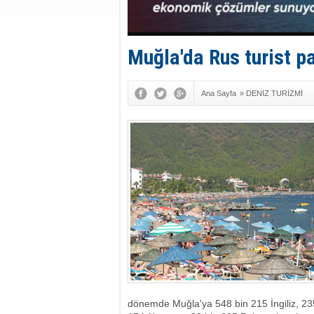
Muğla'da Rus turist p
Ana Sayfa
»
DENİZ TURİZMİ
dönemde Muğla'ya 548 bin 215 İngiliz, 2