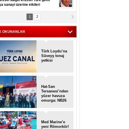
resel salgın krizinin Türk gemi
şa sanayi üzerine etkileri
1
2
pt. MESUT AZMİ GÖKSOY
lavuz kaptan kardeşlerime
hafen...
K OKUNANLAR
Türk Loydu’na
Süveyş tonaj
yetkisi
Hat-San
Tersanesi’nden
yüzer havuza
omurga: NB26
Med Marine’e
yeni Römorkör!