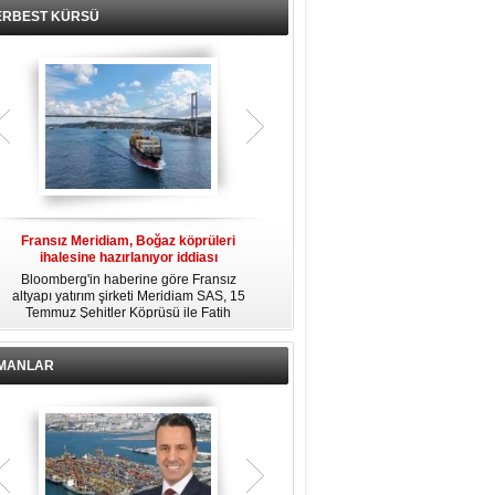
ERBEST KÜRSÜ
Fransız Meridiam, Boğaz köprüleri
Kendi yat limanına sahip en pahalı
ihalesine hazırlanıyor iddiası
özel adalar
Bloomberg'in haberine göre Fransız
Dünyanın en zengin insanlarından
altyapı yatırım şirketi Meridiam SAS, 15
bazıları için yaşam tarzının bir parçası
Temmuz Şehitler Köprüsü ile Fatih
sadece bir süper yat değil, aynı
R
Sultan Mehmet Köprüsü'nün
zamanda kendi yat limanı, helikopter
özelleştirilmesine yönelik ihaleyle
pisti ve seçkin villaları da içeren koca
ilgileniyor.
bir özel adadır.
İMANLAR