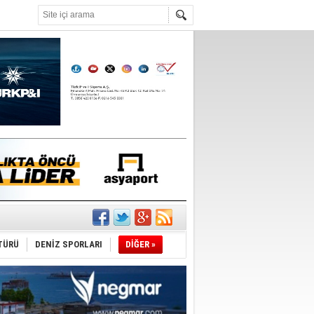
°C
TÜRÜ
DENİZ SPORLARI
DİĞER »
ediyor