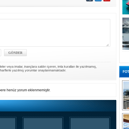
ler veya imalar, inançlara saldırı içeren, imla kuralları ile yazılmamış,
harflerle yazılmış yorumlar onaylanmamaktadır.
FOT
ere henüz yorum eklenmemiştir.
“G