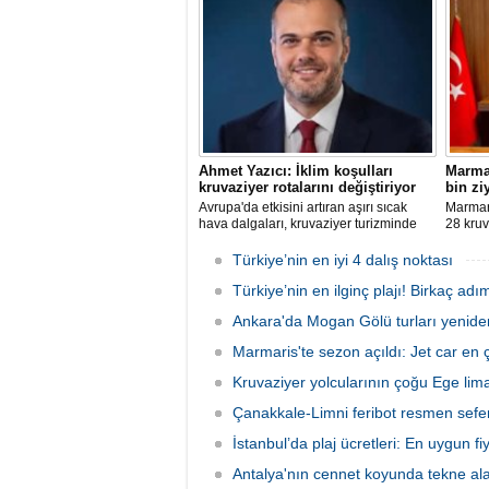
ilişkin bir değerlendirme yayımladı.
club'lar
şirketle
arasınd
Ahmet Yazıcı: İklim koşulları
Marmar
kruvaziyer rotalarını değiştiriyor
bin zi
Avrupa'da etkisini artıran aşırı sıcak
Marmari
hava dalgaları, kruvaziyer turizminde
28 kruv
rota tercihlerini değiştiriyor. Alaska,
Grande'
Norveç Fiyortları, İzlanda ve Kuzey
sefer e
Türkiye’nin en iyi 4 dalış noktası
Avrupa rotalarına ilgi artarken, deneyim
sonunda
odaklı seyahat anlayışı sektörün yeni
Türkiye’nin en ilginç plajı! Birkaç adı
hedefle
büyüme alanı olarak öne çıkıyor.
Ankara'da Mogan Gölü turları yenide
Marmaris'te sezon açıldı: Jet car en ç
Kruvaziyer yolcularının çoğu Ege liman
Çanakkale-Limni feribot resmen sefer
İstanbul’da plaj ücretleri: En uygun fiya
Antalya'nın cennet koyunda tekne al