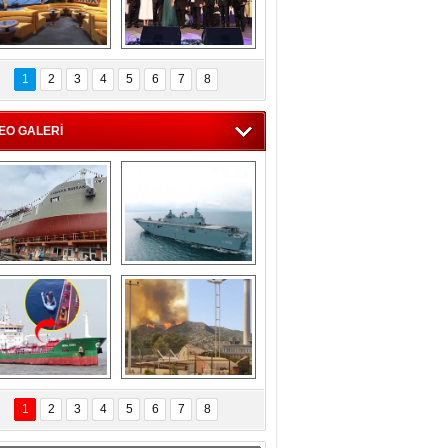
C'den 55 milyon 
5. Bosphorus Ship 
roluk turizm geliri 
Brokers Dinner, 
1
2
3
4
5
6
7
8
müjdesi
İstanbul’da yapıldı
EO GALERİ
eksan Tersanesi, 
TCG Anadolu, 
Başaran Bayrak 
tersane teknik 
tankerini suya 
seyrini tamamladı
indirdi
Göçmenlerin 
Milas’taki yangın 
imdadına Türk 
yeniden termik 
1
2
3
4
5
6
7
8
hipli MINA DENIZ 
santrallere doğru 
yetişti
ilerliyor