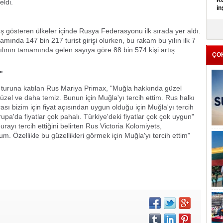
Kü
eldi.
in
K
tış gösteren ülkeler içinde Rusya Federasyonu ilk sırada yer aldı.
Kı
nda 147 bin 217 turist girişi olurken, bu rakam bu yılın ilk 7
it
ılının tamamında gelen sayıya göre 88 bin 574 kişi artış
ÇO
M"
e turuna katılan Rus Mariya Primax, "Muğla hakkında güzel
zel ve daha temiz. Bunun için Muğla'yı tercih ettim. Rus halkı
ası bizim için fiyat açısından uygun olduğu için Muğla'yı tercih
upa'da fiyatlar çok pahalı. Türkiye'deki fiyatlar çok çok uygun"
urayı tercih ettiğini belirten Rus Victoria Kolomiyets,
m. Özellikle bu güzellikleri görmek için Muğla'yı tercih ettim"