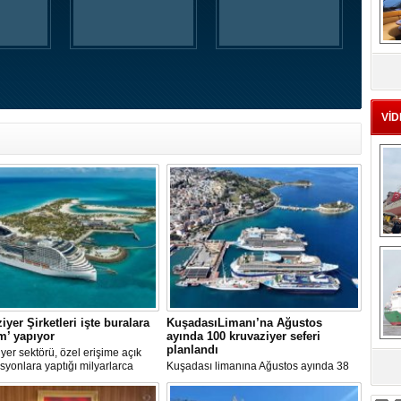
MS
eu
VİD
Ç
iyer Şirketleri işte buralara
KuşadasıLimanı’na Ağustos
ım’ yapıyor
ayında 100 kruvaziyer seferi
planlandı
yer sektörü, özel erişime açık
syonlara yaptığı milyarlarca
Kuşadası limanına Ağustos ayında 38
sa
k yatırımlarla tatil deneyimini gemi
farklı kruvaziyer gemisi 100 kez
taşıyor. Özel adalar, beach
uğrayacak. En yoğun günün 28 Ağustos