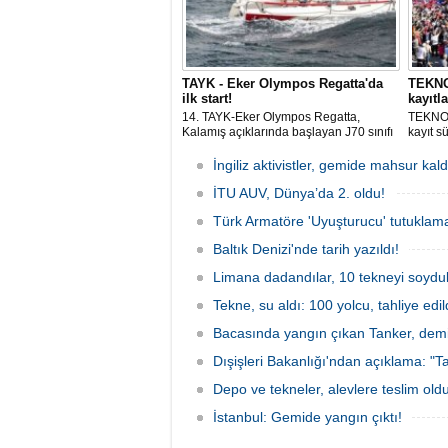
TAYK - Eker Olympos Regatta'da
TEKNOF
ilk start!
kayıtla
14. TAYK-Eker Olympos Regatta,
TEKNOF
Kalamış açıklarında başlayan J70 sınıfı
kayıt s
yarışlarıyla ilk startını verdi. İstanbul'u 10
denizci
gün boyunca yelken coşkusuyla
odaklan
İngiliz aktivistler, gemide mahsur kald
buluşturacak organizasyonun ilk
tarihle
gününde 9 tekne rüzgârla buluştu.
İTU AUV, Dünya’da 2. oldu!
Komutan
Türk Armatöre 'Uyuşturucu' tutuklama
Baltık Denizi'nde tarih yazıldı!
Limana dadandılar, 10 tekneyi soydul
Tekne, su aldı: 100 yolcu, tahliye edil
Bacasında yangın çıkan Tanker, demir
Dışişleri Bakanlığı'ndan açıklama: "Ta
Depo ve tekneler, alevlere teslim old
İstanbul: Gemide yangın çıktı!