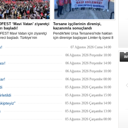
EST ‘Mavi Vatan’ ziyaretçi
Tersane işçilerinin direnişi,
rı başladı!
kazanımla sonuçlandı
EST Mavi Vatan için ziyaretçi
Pendik'teki Ursa Tersanesi'nde hakları
üreci başladı. Türkiye’nin
için direnişe başlayan Limter-İş üyesi 8
lik ve savunma teknolojilerine
işçinin mücadelesi sonuç verdi. İşveren,
an etkinliği, 20-23 Ağustos
arabulucu görüşmesinde tüm
ı!
07 Ağustos 2026 Cuma 14:00
ri arasında Gölcük Tersanesi
alacakların ödenmesini kabul etti.
lığı’nda gerçekleştirilecek.
Sendika, sözlerin tutulmaması halinde
06 Ağustos 2026 Perşembe 18:00
IM
direnişin süreceğini açıkladı
sı!
06 Ağustos 2026 Perşembe 14:00
06 Ağustos 2026 Perşembe 10:00
ar!
06 Ağustos 2026 Perşembe 08:00
di
05 Ağustos 2026 Çarşamba 16:00
letildi
05 Ağustos 2026 Çarşamba 15:00
kipteyiz"
05 Ağustos 2026 Çarşamba 14:00
u
05 Ağustos 2026 Çarşamba 13:00
05 Ağustos 2026 Çarşamba 08:00