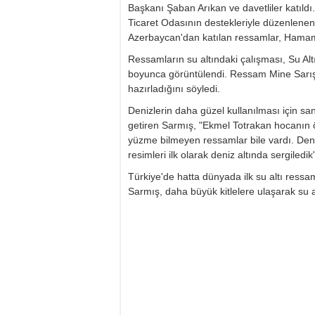
Başkanı Şaban Arıkan ve davetliler katıld
Ticaret Odasının destekleriyle düzenlenen 
Azerbaycan'dan katılan ressamlar, Hamam
Ressamların su altındaki çalışması, Su Al
boyunca görüntülendi. Ressam Mine Sarış; 
hazırladığını söyledi.
Denizlerin daha güzel kullanılması için san
getiren Sarmış, "Ekmel Totrakan hocanın ön
yüzme bilmeyen ressamlar bile vardı. Deniz
resimleri ilk olarak deniz altında sergiledik
Türkiye'de hatta dünyada ilk su altı res
Sarmış, daha büyük kitlelere ulaşarak su alt