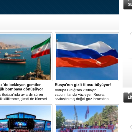
S
z’de bekleyen gemiler
Rusya'nın gizli filosu büyüyor!
ojik bombaya dönüşüyor
Avrupa Birliği'nin kısıtlayıcı
 Boğazı’nda aylardır süren
yaptırımlarıyla yüzleşen Rusya,
L
tik kilitlenme, şimdi de küresel
sıvılaştırılmış doğal gaz ihracatına
 bir çevre felaketinin kapısını
devam edebilmek için gizli bir filo
ş olabilir. Sıcak sularda
geliştiriyor.
siz bekleyen binden fazla gemi,
 deniz canlıları için devasa bir
merkezine dönüşmüş durumda.