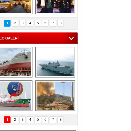
C'den 55 milyon 
5. Bosphorus Ship 
roluk turizm geliri 
Brokers Dinner, 
1
2
3
4
5
6
7
8
müjdesi
İstanbul’da yapıldı
EO GALERİ
eksan Tersanesi, 
TCG Anadolu, 
Başaran Bayrak 
tersane teknik 
tankerini suya 
seyrini tamamladı
indirdi
Göçmenlerin 
Milas’taki yangın 
imdadına Türk 
yeniden termik 
1
2
3
4
5
6
7
8
hipli MINA DENIZ 
santrallere doğru 
yetişti
ilerliyor