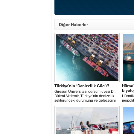
Diğer Haberler
Türkiye'nin ‘Denizcilik Gücü’!
Hürmü
biyol
Giresun Üniversitesi öğretim üyesi Dr.
Bülent Akdemir, Türkiye'nin denizcilik
Hürmüz
sektöründeki durumunu ve geleceğini
jeopoli
değerlendirdi.
ölçekte
aralamı
hareket
istilacı
üreme 