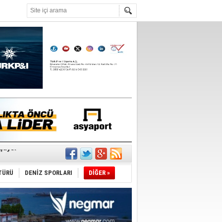
°C
ldürmüş
şüyor
TÜRÜ
DENİZ SPORLARI
DİĞER »
r