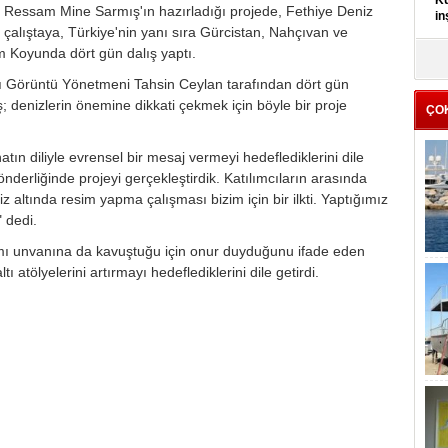
Kü
ı. Ressam Mine Sarmış'ın hazırladığı projede, Fethiye Deniz
in
çalıştaya, Türkiye'nin yanı sıra Gürcistan, Nahçıvan ve
 Koyunda dört gün dalış yaptı.
K
Kı
tı Görüntü Yönetmeni Tahsin Ceylan tarafından dört gün
it
denizlerin önemine dikkati çekmek için böyle bir proje
ÇO
atın diliyle evrensel bir mesaj vermeyi hedeflediklerini dile
derliğinde projeyi gerçekleştirdik. Katılımcıların arasında
 altında resim yapma çalışması bizim için bir ilkti. Yaptığımız
" dedi.
samı unvanına da kavuştuğu için onur duyduğunu ifade eden
ı atölyelerini artırmayı hedeflediklerini dile getirdi.