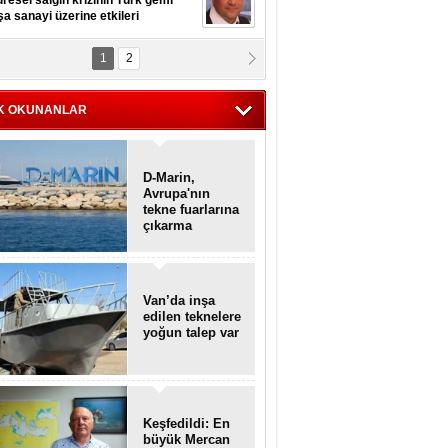
resel salgın krizinin Türk gemi
şa sanayi üzerine etkileri
1
2
pt. MESUT AZMİ GÖKSOY
lavuz kaptan kardeşlerime
hafen...
K OKUNANLAR
D-Marin,
Avrupa'nın
tekne fuarlarına
çıkarma
yapacak
Van’da inşa
edilen teknelere
yoğun talep var
Keşfedildi: En
büyük Mercan