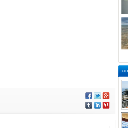
FOT
“G