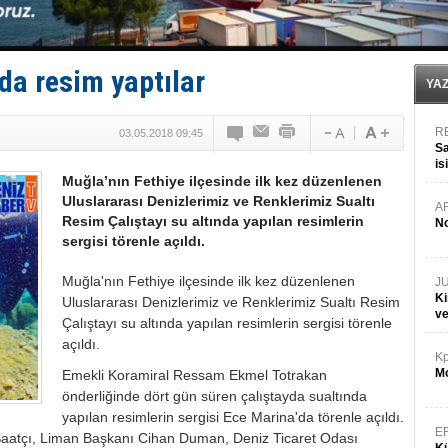
Tersane işçilerinin direnişi, kazanımla sonuçlandı
İngiliz aktivistler, gemide mahsur kaldı!
FESCO, Karadeniz'de yeni sevkiyat taleplerini durdur
DESE, BIMCO’ya katıldı
da resim yaptılar
YA
R
03.05.2018 09:45
Sa
is
Muğla’nın Fethiye ilçesinde ilk kez düzenlenen
da
Uluslararası Denizlerimiz ve Renklerimiz Sualtı
A
Resim Çalıştayı su altında yapılan resimlerin
No
sergisi törenle açıldı.
Muğla'nın Fethiye ilçesinde ilk kez düzenlenen
J
Ki
Uluslararası Denizlerimiz ve Renklerimiz Sualtı Resim
v
Çalıştayı su altında yapılan resimlerin sergisi törenle
açıldı.
Kp
Mo
Emekli Koramiral Ressam Ekmel Totrakan
önderliğinde dört gün süren çalıştayda sualtında
yapılan resimlerin sergisi Ece Marina'da törenle açıldı.
E
Saatçı, Liman Başkanı Cihan Duman, Deniz Ticaret Odası