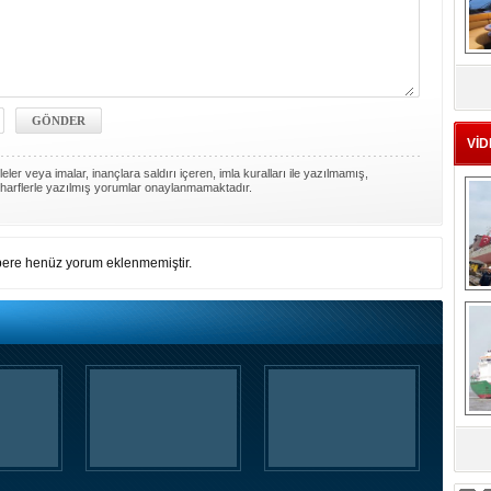
MS
eu
VİD
ler veya imalar, inançlara saldırı içeren, imla kuralları ile yazılmamış,
harflerle yazılmış yorumlar onaylanmamaktadır.
ere henüz yorum eklenmemiştir.
Ç
sa