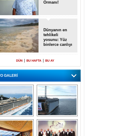
Ormanı!
Dünyanın en
tehlikeli
yosunu: Yüz
binlerce canlıyı
öldürmüş
|
|
DÜN
BU HAFTA
BU AY
O GALERİ
emi içinde gemi” 
Dünyada tek! 
konsepti ile MSC 
Denizaltı yüzer 
Splendida
havuzu intikal 
seyrine başladı