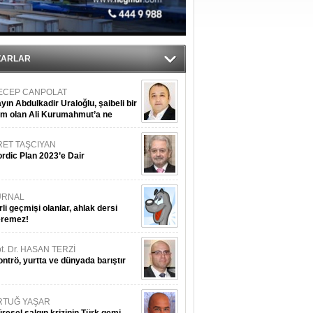
du
ZARLAR
ECEP CANPOLAT
yın Abdulkadir Uraloğlu, şaibeli bir
im olan Ali Kurumahmut’a ne
nışıyorsunuz?
RET TAŞCIYAN
rdic Plan 2023’e Dair
URNAL
rli geçmişi olanlar, ahlak dersi
eremez!
t. Dr. HASAN TERZİ
ntrö, yurtta ve dünyada barıştır
RTUĞ YAŞAR