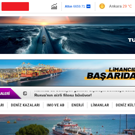
13779.39
Ankara
29 °C
Altın
6659.71
İzmir
31 °C
Dolar
47.6791
Antalya
33 °C
Euro
55.1258
Muğla
31 °C
Çanakkale
30 
Türkiye'nin ‘Denizcilik Gücü’!
Dünyanın en tehlikeli yosunu: Yüz binlerce canlıyı ö
Hürmüz’de bekleyen gemiler biyolojik bombaya dönü
Rusya'nın gizli filosu büyüyor!
Keşfedildi: En büyük Mercan Ormanı!
D-Marin, Avrupa'nın tekne fuarlarına çıkarma yapacak
RI
DENİZ KAZALARI
IMO VE AB
ENERJİ
LİMANLAR
DENİZ KÜL
Van’da inşa edilen teknelere yoğun talep var
ASEAN ilk P&I Sigorta Kulübünü kurmaya hazırlanıyo
TAYK - Eker Olympos Regatta'da ilk start!
İstanbul ve Çanakkale: 6 ayda 40.000 gemi
TEKNOFEST ‘Mavi Vatan’ ziyaretçi kayıtları başladı!