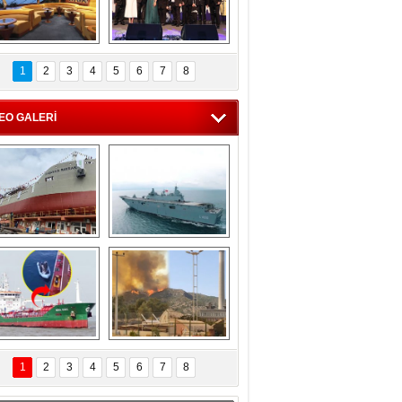
C'den 55 milyon 
5. Bosphorus Ship 
roluk turizm geliri 
Brokers Dinner, 
1
2
3
4
5
6
7
8
müjdesi
İstanbul’da yapıldı
EO GALERİ
eksan Tersanesi, 
TCG Anadolu, 
Başaran Bayrak 
tersane teknik 
tankerini suya 
seyrini tamamladı
indirdi
Göçmenlerin 
Milas’taki yangın 
imdadına Türk 
yeniden termik 
1
2
3
4
5
6
7
8
hipli MINA DENIZ 
santrallere doğru 
yetişti
ilerliyor