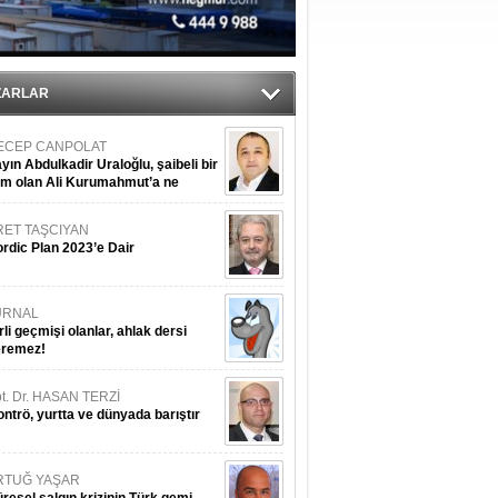
sane oldu
ipliği yapacak
ekliyor
ZARLAR
ECEP CANPOLAT
yın Abdulkadir Uraloğlu, şaibeli bir
im olan Ali Kurumahmut’a ne
nışıyorsunuz?
RET TAŞCIYAN
rdic Plan 2023’e Dair
URNAL
rli geçmişi olanlar, ahlak dersi
eremez!
t. Dr. HASAN TERZİ
ntrö, yurtta ve dünyada barıştır
RTUĞ YAŞAR