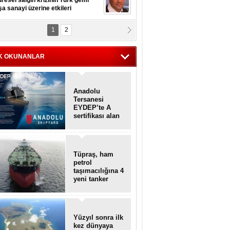
resel salgın krizinin Türk gemi
şa sanayi üzerine etkileri
1
2
pt. MESUT AZMİ GÖKSOY
lavuz kaptan kardeşlerime
hafen...
K OKUNANLAR
Anadolu
Tersanesi
EYDEP’te A
sertifikası alan
ilk tersane oldu
Tüpraş, ham
petrol
taşımacılığına 4
yeni tanker
daha ekliyor
Yüzyıl sonra ilk
kez dünyaya