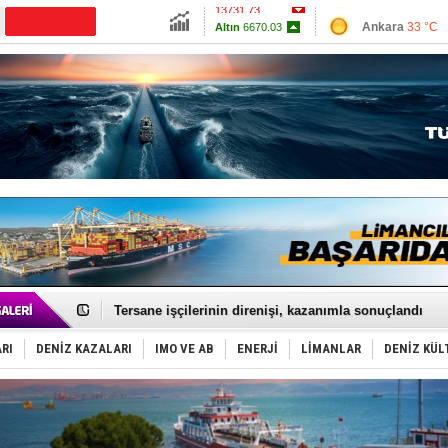
13731.73
Ankara
33 °C
Altın
6670.03
İzmir
34 °C
Dolar
47.6983
Antalya
31 °C
Euro
55.1478
Muğla
36 °C
Çanakkale
34 
İstanbul ve Çanakkale: 6 ayda 40.000 gemi
TEKNOFEST ‘Mavi Vatan’ ziyaretçi kayıtları başladı!
Tersane işçilerinin direnişi, kazanımla sonuçlandı
İngiliz aktivistler, gemide mahsur kaldı!
FESCO, Karadeniz'de yeni sevkiyat taleplerini durdur
RI
DENİZ KAZALARI
IMO VE AB
ENERJİ
LİMANLAR
DENİZ KÜL
DESE, BIMCO’ya katıldı
GİMBİRDER gemi inşa yan sanayinin sorunlarını tartış
35 milyon TL'lik tekne projesinde karar çıktı
İnsansız cankurtaran ihalesini BlueForge kazandı
Yüzyıl sonra ilk kez dünyaya açılan gizemli ada!