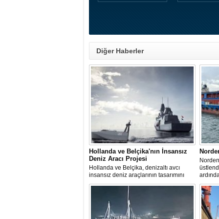
Diğer Haberler
Hollanda ve Belçika'nın İnsansız
Norde
Deniz Aracı Projesi
Norden 
Hollanda ve Belçika, denizaltı avcı
üstlen
insansız deniz araçlarının tasarımını
ardınd
başlattı. Proje, 2 ülkenin deniz
denize 
kuvvetlerinin gelecekteki denizaltı karşıtı
yeteneklerini desteklemeyi amaçlıyor.