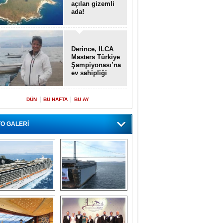
açılan gizemli
ada!
Derince, ILCA
Masters Türkiye
Şampiyonası’na
ev sahipliği
yapacak
|
|
DÜN
BU HAFTA
BU AY
O GALERİ
emi içinde gemi” 
Dünyada tek! 
konsepti ile MSC 
Denizaltı yüzer 
Splendida
havuzu intikal 
seyrine başladı