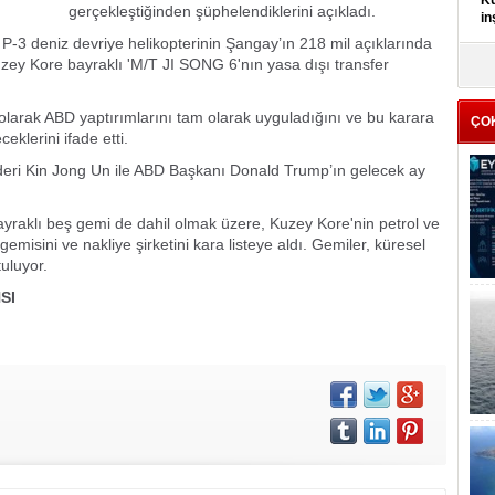
Kü
gerçekleştiğinden şüphelendiklerini açıkladı.
in
P-3 deniz devriye helikopterinin Şangay’ın 218 mil açıklarında
uzey Kore bayraklı 'M/T JI SONG 6'nın yasa dışı transfer
K
Kı
it
li olarak ABD yaptırımlarını tam olarak uyguladığını ve bu karara
ÇO
klerini ifade etti.
eri Kin Jong Un ile ABD Başkanı Donald Trump’ın gelecek ay
yraklı beş gemi de dahil olmak üzere, Kuzey Kore'nin petrol ve
misini ve nakliye şirketini kara listeye aldı. Gemiler, küresel
tuluyor.
SI