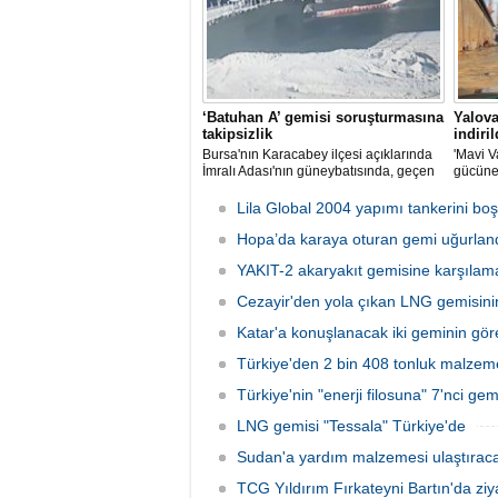
‘Batuhan A’ gemisi soruşturmasına
Yalova
takipsizlik
indiril
Bursa'nın Karacabey ilçesi açıklarında
'Mavi V
İmralı Adası'nın güneybatısında, geçen
gücüne
yıl 'Batuhan A' adlı kargo gemisinin
isimli i
batmasıyla ilgili başlatılan soruşturma,
düzenle
Lila Global 2004 yapımı tankerini boş
takipsizlikle sonuçlandı.
Hopa’da karaya oturan gemi uğurlan
YAKIT-2 akaryakıt gemisine karşılama
Cezayir'den yola çıkan LNG gemisini
Katar'a konuşlanacak iki geminin görev
Türkiye'den 2 bin 408 tonluk malze
Türkiye'nin "enerji filosuna" 7'nci gemi
LNG gemisi "Tessala" Türkiye'de
Sudan'a yardım malzemesi ulaştırac
TCG Yıldırım Fırkateyni Bartın'da ziya