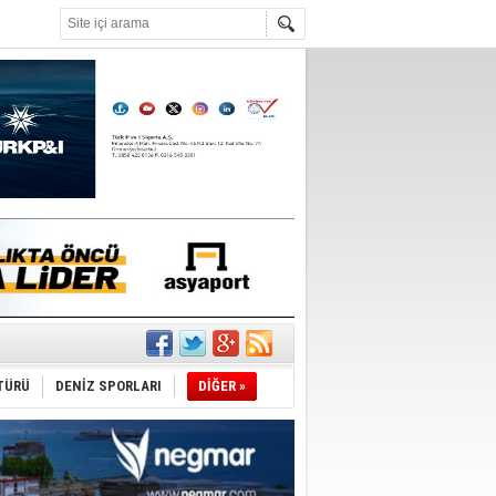
°C
du
TÜRÜ
DENİZ SPORLARI
DİĞER »
tı