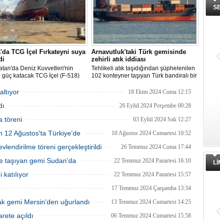
S
'da TCG İçel Fırkateyni suya
Arnavutluk'taki Türk gemisinde
di
zehirli atık iddiası
atan'da Deniz Kuvvetleri'nin
Tehlikeli atık taşıdığından şüphelenilen
 güç katacak TCG İçel (F-518)
102 konteyner taşıyan Türk bandıralı bir
stif sınıfı fırkateyni, Yalova'da
geminin Arnavutluk'a yanaşması, bir
nen törenle suya indirildi.
izleme kuruluşunun uyarısı üzerine
altıyor
18 Ekim 2024 Cuma 12:15
yetkililer tarafından engellendi.
dı
26 Eylül 2024 Perşembe 00:28
 töreni
03 Eylül 2024 Salı 12:27
n 12 Ağustos'ta Türkiye'de
10 Ağustos 2024 Cumartesi 10:52
lendirilme töreni gerçekleştirildi
26 Temmuz 2024 Cuma 17:44
me taşıyan gemi Sudan'da
22 Temmuz 2024 Pazartesi 16:10
L
 katılıyor
22 Temmuz 2024 Pazartesi 15:57
17 Temmuz 2024 Çarşamba 13:34
ak gemi Mersin'den uğurlandı
13 Temmuz 2024 Cumartesi 14:25
rete açıldı
06 Temmuz 2024 Cumartesi 15:58