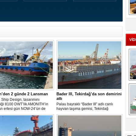
MS
eu
VİD
Ç
n’den 2 günde 2 Lansman
Bader III, Tekirdağ’da son demirini
attı
Ship Design, tasarımını
diği 8100 DWT’lik AMONITH’in
Palau bayraklı “Bader III” adlı canlı
an ertesi gün NOW-24’ün de
hayvan taşıma gemisi, Tekirdağ
kavuşmasını kutladı.
açıklarına demirledi.
sa