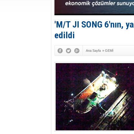
'M/T JI SONG 6'nın, ya
edildi
Ana Sayfa
»
GEMİ