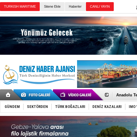
Sitene Ekle
Haberler
Günün Haberleri
İnsansız c
Yüzyıl son
Anadolu Te
Derince, I
Tüpraş, ha
GÜNDEM
SEKTÖRDEN
TÜRK BOĞAZLARI
DENİZ KAZALARI
IMO 
İTU AUV, D
LNG taşıma
PROYAD, yat
Türkiye-Ir
Türk Armat