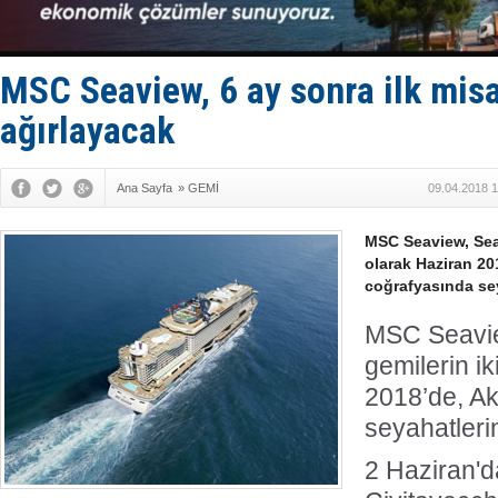
Deniz turi
DÖDER, 28.
Fairline, T
Baltık Deni
MSC Seaview, 6 ay sonra ilk misaf
Runit kubb
ağırlayacak
Ana Sayfa
»
GEMİ
09.04.2018 1
MSC Seaview, Seas
olarak Haziran 20
coğrafyasında sey
MSC Seavie
gemilerin ik
2018’de, A
seyahatler
2 Haziran'da