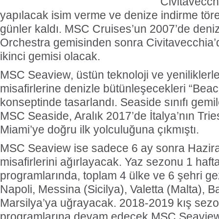
Civitavecch
yapılacak isim verme ve denize indirme tören
günler kaldı. MSC Cruises’un 2007’de deniz
Orchestra gemisinden sonra Civitavecchia’d
ikinci gemisi olacak.
MSC Seaview, üstün teknoloji ve yeniliklerle
misafirlerine denizle bütünleşecekleri “Be
konseptinde tasarlandı. Seaside sınıfı gemile
MSC Seaside, Aralık 2017’de İtalya’nın Trie
Miami’ye doğru ilk yolculuğuna çıkmıştı.
MSC Seaview ise sadece 6 ay sonra Hazira
misafirlerini ağırlayacak. Yaz sezonu 1 haft
programlarında, toplam 4 ülke ve 6 şehri ge
Napoli, Messina (Sicilya), Valetta (Malta), 
Marsilya’ya uğrayacak. 2018-2019 kış sezo
programlarına devam edecek MSC Seaview,