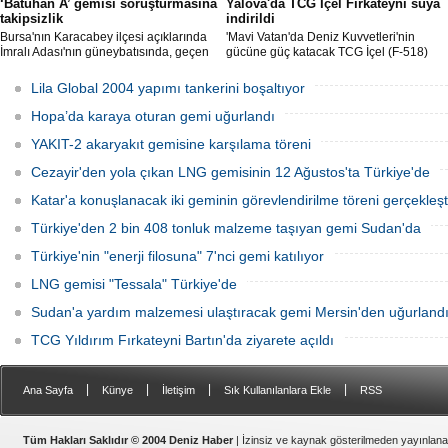
‘Batuhan A’ gemisi soruşturmasına
Yalova'da TCG İçel Fırkateyni suya
takipsizlik
indirildi
Bursa'nın Karacabey ilçesi açıklarında
'Mavi Vatan'da Deniz Kuvvetleri'nin
İmralı Adası'nın güneybatısında, geçen
gücüne güç katacak TCG İçel (F-518)
yıl 'Batuhan A' adlı kargo gemisinin
isimli istif sınıfı fırkateyni, Yalova'da
batmasıyla ilgili başlatılan soruşturma,
düzenlenen törenle suya indirildi.
Lila Global 2004 yapımı tankerini boşaltıyor
takipsizlikle sonuçlandı.
Hopa’da karaya oturan gemi uğurlandı
YAKIT-2 akaryakıt gemisine karşılama töreni
Cezayir'den yola çıkan LNG gemisinin 12 Ağustos'ta Türkiye'de
Katar'a konuşlanacak iki geminin görevlendirilme töreni gerçekleşti
Türkiye'den 2 bin 408 tonluk malzeme taşıyan gemi Sudan'da
Türkiye'nin "enerji filosuna" 7'nci gemi katılıyor
LNG gemisi "Tessala" Türkiye'de
Sudan'a yardım malzemesi ulaştıracak gemi Mersin'den uğurland
TCG Yıldırım Fırkateyni Bartın'da ziyarete açıldı
|
|
|
|
Ana Sayfa
Künye
İletişim
Sık Kullanılanlara Ekle
RSS
Tüm Hakları Saklıdır © 2004 Deniz Haber
| İzinsiz ve kaynak gösterilmeden yayınlan