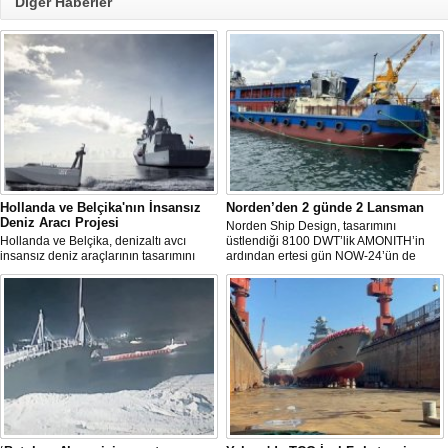
Diğer Haberler
Hollanda ve Belçika'nın İnsansız
Norden’den 2 günde 2 Lansman
Deniz Aracı Projesi
Norden Ship Design, tasarımını
Hollanda ve Belçika, denizaltı avcı
üstlendiği 8100 DWT’lik AMONITH’in
insansız deniz araçlarının tasarımını
ardından ertesi gün NOW-24’ün de
başlattı. Proje, 2 ülkenin deniz
denize kavuşmasını kutladı.
kuvvetlerinin gelecekteki denizaltı karşıtı
yeteneklerini desteklemeyi amaçlıyor.