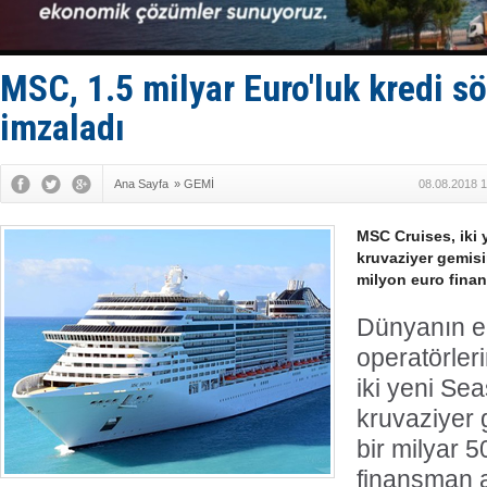
Denizcilik
Türkiye’den
‘14. Olymp
Taksi Botla
MSC, 1.5 milyar Euro'luk kredi s
TÜRKLİM Ba
imzaladı
Ana Sayfa
»
GEMİ
08.08.2018 1
MSC Cruises, iki 
kruvaziyer gemisin
milyon euro fina
Dünyanın e
operatörle
iki yeni Sea
kruvaziyer g
bir milyar 
finansman 