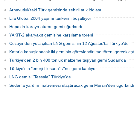
açıklarına demirledi.
yıl 'Batuhan A' adlı kargo gemisinin
batmasıyla ilgili başlatılan soruşturma,
Arnavutluk'taki Türk gemisinde zehirli atık iddiası
takipsizlikle sonuçlandı.
Lila Global 2004 yapımı tankerini boşaltıyor
Hopa’da karaya oturan gemi uğurlandı
YAKIT-2 akaryakıt gemisine karşılama töreni
Cezayir'den yola çıkan LNG gemisinin 12 Ağustos'ta Türkiye'de
Katar'a konuşlanacak iki geminin görevlendirilme töreni gerçekleşti
Türkiye'den 2 bin 408 tonluk malzeme taşıyan gemi Sudan'da
Türkiye'nin "enerji filosuna" 7'nci gemi katılıyor
LNG gemisi "Tessala" Türkiye'de
Sudan'a yardım malzemesi ulaştıracak gemi Mersin'den uğurland