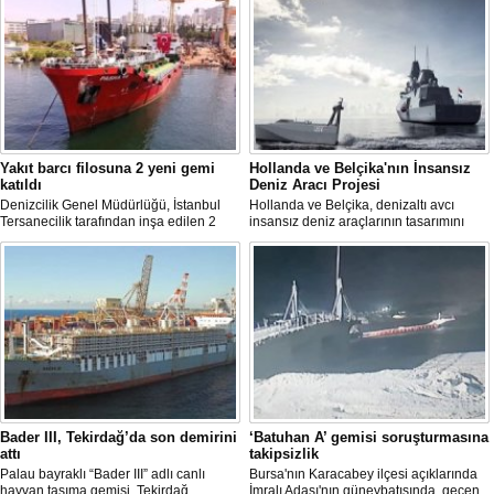
Yakıt barcı filosuna 2 yeni gemi
Hollanda ve Belçika'nın İnsansız
katıldı
Deniz Aracı Projesi
Denizcilik Genel Müdürlüğü, İstanbul
Hollanda ve Belçika, denizaltı avcı
Tersanecilik tarafından inşa edilen 2
insansız deniz araçlarının tasarımını
yeni yakıt barçının hizmete girdiğini ve
başlattı. Proje, 2 ülkenin deniz
filonun modernleşme sürecinin devam
kuvvetlerinin gelecekteki denizaltı karşıtı
ettiğini duyurdu.
yeteneklerini desteklemeyi amaçlıyor.
Bader III, Tekirdağ’da son demirini
‘Batuhan A’ gemisi soruşturmasına
attı
takipsizlik
Palau bayraklı “Bader III” adlı canlı
Bursa'nın Karacabey ilçesi açıklarında
hayvan taşıma gemisi, Tekirdağ
İmralı Adası'nın güneybatısında, geçen