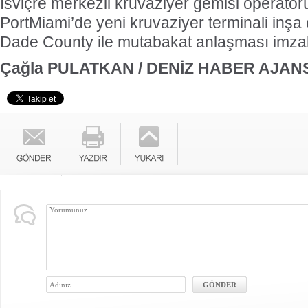
İsviçre merkezli kruvaziyer gemisi operatö
PortMiami’de yeni kruvaziyer terminali inşa
Dade County ile mutabakat anlaşması imzal
Çağla PULATKAN / DENİZ HABER AJANS