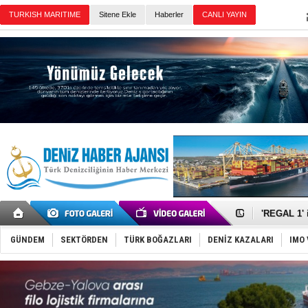
Sitene Ekle
Haberler
Günün Haberleri
Makine arı
Dron saldı
'REGAL 1' i
Gemide 5 t
Yakıt barcı
GÜNDEM
SEKTÖRDEN
TÜRK BOĞAZLARI
DENİZ KAZALARI
IMO 
Rus İHA’la
Karadeniz’
Tatil hesab
Rusya, göl
Enejota ti