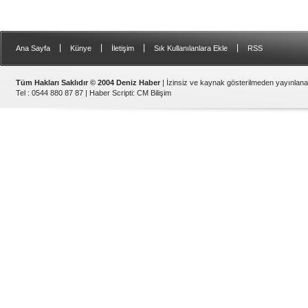
|
|
|
|
Ana Sayfa
Künye
İletişim
Sık Kullanılanlara Ekle
RSS
Tüm Hakları Saklıdır © 2004 Deniz Haber
| İzinsiz ve kaynak gösterilmeden yayınlan
Tel : 0544 880 87 87 |
Haber Scripti
:
CM Bilişim